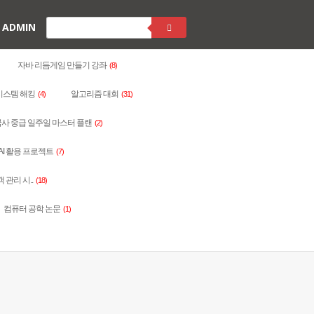
ADMIN
자바 리듬게임 만들기 강좌
(8)
시스템 해킹
알고리즘 대회
(4)
(31)
사 중급 일주일 마스터 플랜
(2)
AI 활용 프로젝트
(7)
객 관리 시..
(18)
컴퓨터 공학 논문
(1)