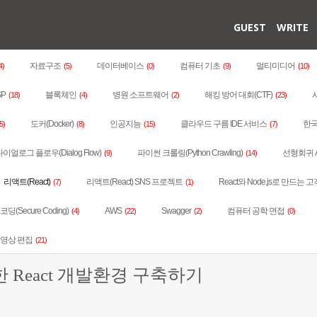
GUEST
WRITE
자료구조
데이터베이스
컴퓨터 기초
멀티미디어
4)
(5)
(0)
(9)
(10)
SP
블록체인
병원 소프트웨어
해킹 방어 대회(CTF)
(18)
(4)
(2)
(23)
도커(Docker)
인공지능
클라우드 구름 IDE 서비스
한국
5)
(8)
(15)
(7)
이얼로그 플로우(Dialog Flow)
파이썬 크롤링(Python Crawling)
선형회귀 
(9)
(14)
리액트(React)
리액트(React) SNS 프로젝트
React와 Node.js로 만드는 고
(7)
(1)
딩(Secure Coding)
AWS
Swagger
컴퓨터 공학 면접
(4)
(22)
(2)
(0)
동영상 편집
(21)
한 React 개발환경 구축하기