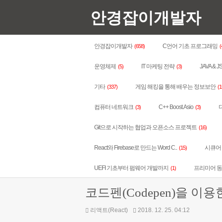
안경잡이개발자
안경잡이개발자
C언어 기초 프로그래밍
(658)
(
운영체제
IT 마케팅 전략
JAVA & J
(5)
(3)
기타
게임 해킹을 통해 배우는 정보보안
(337)
(1
컴퓨터 네트워크
C++ Boost.Asio
다
(3)
(3)
Git으로 시작하는 협업과 오픈소스 프로젝트
(16)
React와 Firebase로 만드는 Word C..
시큐어 코
(15)
UEFI 기초부터 펌웨어 개발까지
프리미어 
(1)
코드펜(Codepen)을 이용
리액트(React)
2018. 12. 25. 04:12