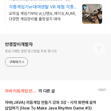
각종게임기vr대여렌탈 VR 체험 각종
오락기 렌탈
오락실 게임기부터 vr,닌텐도,레이싱,AI,AR,
다양한 게임장비를 출장설치 대여
로그 정보
안경잡이개발자
프로그래밍 관련 포스팅을 주로 합니다.
구독하기
더보기
자바 리듬게임 만들기 강좌
의 다른 글
자바(JAVA) 리듬게임 만들기 강좌 3강 - 시작 화면에 음악
삽입하기 (How To Make Java Rhythm Game #3)
글 내용