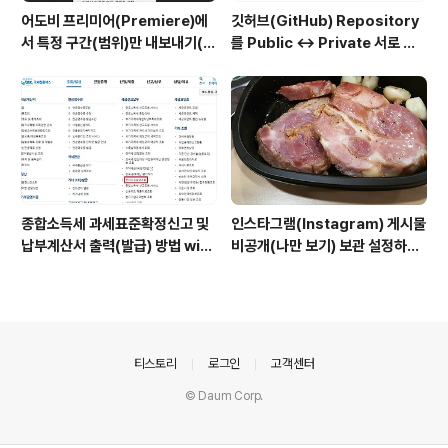
어도비 프리미어(Premiere)에
깃허브(GitHub) Repository
서 특정 구간(범위)만 내보내기(출
를 Public ↔ Private 서로 변
력)하는 방법
경하는 방법
종합소득세 과세표준확정신고 및
인스타그램(Instagram) 게시물
납부계산서 출력(발급) 방법 with
비공개(나만 보기) 보관 설정하는
홈택스
방법
의안내
티스토리
로그인
고객센터
© Daum Corp.