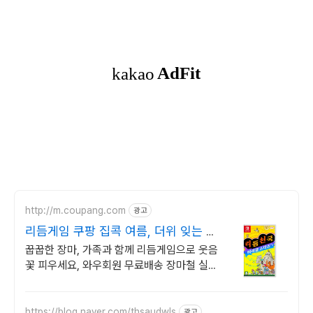
http://m.coupang.com
광고
리듬게임 쿠팡 집콕 여름, 더위 잊는 재
미
꿉꿉한 장마, 가족과 함께 리듬게임으로 웃음
꽃 피우세요, 와우회원 무료배송 장마철 실내
활동, 리듬게임으로 온 가족 모두 활력 충전,
30일 무료반품
https://blog.naver.com/thsaudwls
광고