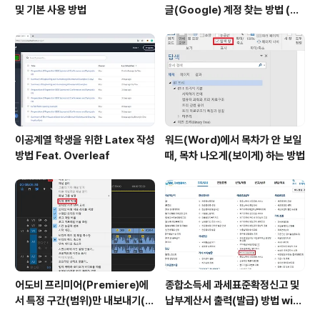
및 기본 사용 방법
글(Google) 계정 찾는 방법 (핸
드폰 번호로 찾기)
이공계열 학생을 위한 Latex 작성
워드(Word)에서 목차가 안 보일
방법 Feat. Overleaf
때, 목차 나오게(보이게) 하는 방법
어도비 프리미어(Premiere)에
종합소득세 과세표준확정신고 및
서 특정 구간(범위)만 내보내기(출
납부계산서 출력(발급) 방법 with
력)하는 방법
홈택스