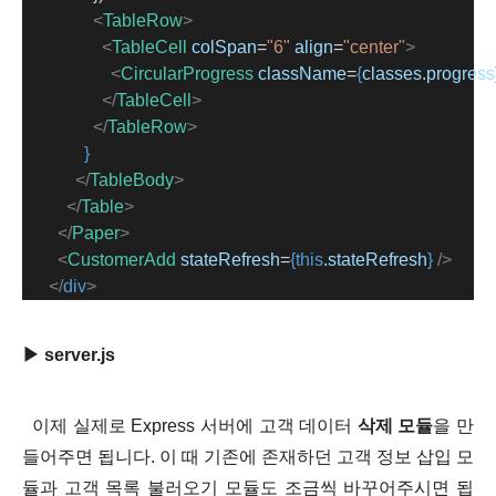
<
TableRow
>
<
TableCell
colSpan
=
"6"
align
=
"center"
>
<
CircularProgress
className
=
{
classes
.
progress
</
TableCell
>
</
TableRow
>
}
</
TableBody
>
</
Table
>
</
Paper
>
<
CustomerAdd
stateRefresh
=
{this
.
stateRefresh
}
/>
</
div
>
▶ server.js
이제 실제로 Express 서버에 고객 데이터
삭제 모듈
을 만
들어주면 됩니다. 이 때 기존에 존재하던 고객 정보 삽입 모
듈과 고객 목록 불러오기 모듈도 조금씩 바꾸어주시면 됩