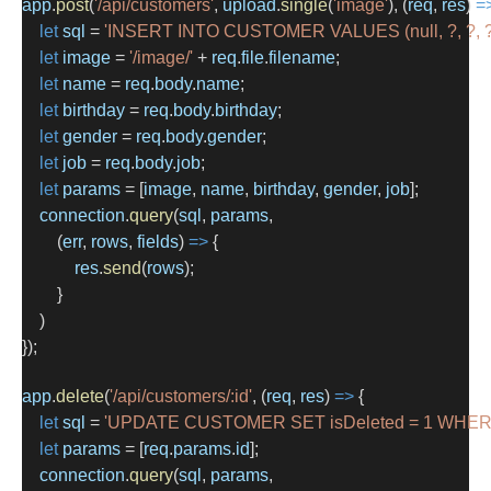
app
.
post
(
'/api/customers'
, 
upload
.
single
(
'image'
), (
req
, 
res
) 
=
let
sql
=
'INSERT INTO CUSTOMER VALUES (null, ?, ?, ?, ?
let
image
=
'/image/'
+
req
.
file
.
filename
;
let
name
=
req
.
body
.
name
;
let
birthday
=
req
.
body
.
birthday
;
let
gender
=
req
.
body
.
gender
;
let
job
=
req
.
body
.
job
;
let
params
=
 [
image
, 
name
, 
birthday
, 
gender
, 
job
];
connection
.
query
(
sql
, 
params
,
        (
err
, 
rows
, 
fields
) 
=>
 {
res
.
send
(
rows
);
        }
    )
});
app
.
delete
(
'/api/customers/:id'
, (
req
, 
res
) 
=>
 {
let
sql
=
'UPDATE CUSTOMER SET isDeleted = 1 WHERE 
let
params
=
 [
req
.
params
.
id
];
connection
.
query
(
sql
, 
params
,