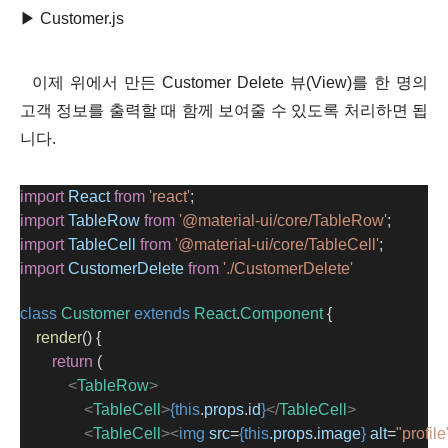
▶ Customer
.js
이제 위에서 만든 Customer Delete 뷰(View)를 한 명의
고객 정보를 출력할 때 함께 보여줄 수 있도록 처리하면 됩
니다.
import
React
from
'react'
;
import
TableRow
from
'@material-ui/core/TableRow'
;
import
TableCell
from
'@material-ui/core/TableCell'
;
import
CustomerDelete
from
'./CustomerDelete'
class
Customer
extends
React
.
Component
 {
render
() {
return
 (
<
TableRow
>
<
TableCell
>
{this
.
props
.
id
}
</
TableCell
>
<
TableCell
><
img
src
=
{this
.
props
.
image
}
alt
=
"profile