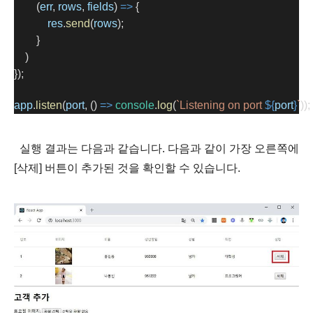
        (
err
, 
rows
, 
fields
) 
=>
 {
res
.
send
(
rows
);
        }
    )
});
app
.
listen
(
port
, () 
=>
console
.
log
(
`Listening on port 
${
port
}
`
));
실행 결과는 다음과 같습니다. 다음과 같이 가장 오른쪽에
[삭제]
버튼이 추가된 것을 확인할 수 있습니다.