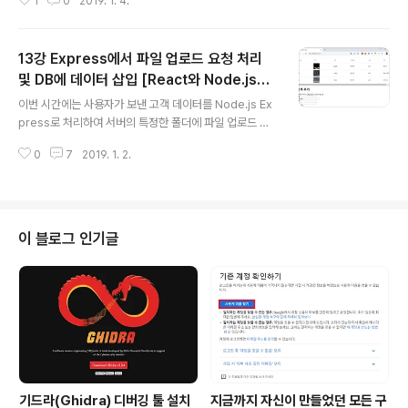
1
0
2019. 1. 4.
있습니다. 하지만 기본적으로 리액트(React)는 SPA(Sin
gle Page Application)의 구조로 동작합니다. 그러므로
전체 페이지를 새로고침하는 것은 비효율적이며 고객 추가
13강 Express에서 파일 업로드 요청 처리
(Customer Add) 컴포넌트에서 부모 컴포넌트의 상태(S
tate)를 변경하는 식으로 필요한 부분만 새로고침 되도록
및 DB에 데이터 삽입 [React와 Node.js로
글 내용
설정하면 됩니다. 이 때는 기본적으로 부모 컴포넌트에서
만드는 고객 관리 시스템 개발 강좌]
이번 시간에는 사용자가 보낸 고객 데이터를 Node.js Ex
자식 컴포넌트로 함수를 props로 건내주는 방식으로 구
press로 처리하여 서버의 특정한 폴더에 파일 업로드 처
현합니다. ※ 전체 고객 목록 다시 불러오기 ※ 고객 목록 추
리를 하는 방법에 대해서 알아보도록 하겠습니다. 이후에
가 이후에 새로고침 하는 과정을 구현하는 가장 대표적인
0
7
2019. 1. 2.
고객 정보를 실제 MySQL 데이터베이스(Database)에
방..
삽입하고, 업로드 폴더를 클라이언트에서 접근할 수 있도
록 하여 고객이 이를 확인할 수 있도록 처리하는 시간을 가
져 볼 것입니다. ▶ CustomerAdd.js 따라서 가장 먼저
CustomerAdd.js의 handleFormSubmit() 함수를 수
이 블로그 인기글
정해주도록 합시다. 데이터를 전송한 이후에는 고객 추가
양식(Form)을 비운 뒤에 페이지를 새로고침(Refresh)하
여 등록된 고객 데이터를 확인하는 것입니다. 실제 배포 버
전에서는 전체 페이지를 새로고침 하는 방향으로 코딩을 ..
기드라(Ghidra) 디버깅 툴 설치
지금까지 자신이 만들었던 모든 구