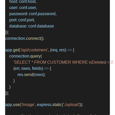
host:
conf
.
host
,
user:
conf
.
user
,
password:
conf
.
password
,
port:
conf
.
port
,
database:
conf
.
database
});
connection
.
connect
();
app
.
get
(
'/api/customers'
, (
req
, 
res
) 
=>
 {
connection
.
query
(
'SELECT * FROM CUSTOMER WHERE isDeleted = 0'
,
        (
err
, 
rows
, 
fields
) 
=>
 {
res
.
send
(
rows
);
        }
    )
});
app
.
use
(
'/image'
, 
express
.
static
(
'./upload'
));