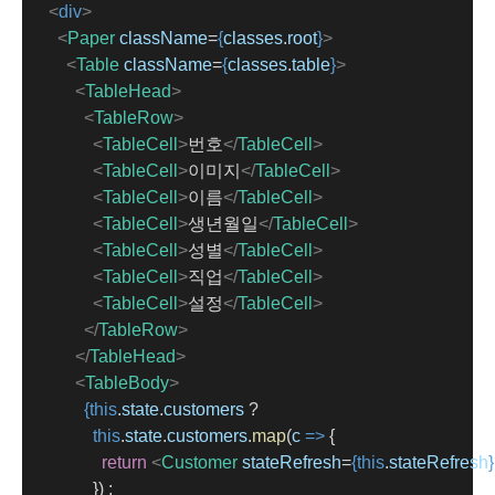
<
div
>
<
Paper
className
=
{
classes
.
root
}
>
<
Table
className
=
{
classes
.
table
}
>
<
TableHead
>
<
TableRow
>
<
TableCell
>
번호
</
TableCell
>
<
TableCell
>
이미지
</
TableCell
>
<
TableCell
>
이름
</
TableCell
>
<
TableCell
>
생년월일
</
TableCell
>
<
TableCell
>
성별
</
TableCell
>
<
TableCell
>
직업
</
TableCell
>
<
TableCell
>
설정
</
TableCell
>
</
TableRow
>
</
TableHead
>
<
TableBody
>
{this
.
state
.
customers
 ?
this
.
state
.
customers
.
map
(
c
=>
 {
return
<
Customer
stateRefresh
=
{this
.
stateRefresh
}
                }) :