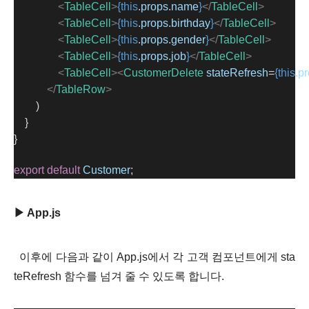
<
TableCell
>
{this
.
props
.
name
}
</
TableCell
>
<
TableCell
>
{this
.
props
.
birthday
}
</
TableCell
>
<
TableCell
>
{this
.
props
.
gender
}
</
TableCell
>
<
TableCell
>
{this
.
props
.
job
}
</
TableCell
>
<
TableCell
><
CustomerDelete
stateRefresh
=
{this
.
pr
</
TableRow
>
        )
    }
}
export
default
Customer
;
▶ App.js
이후에 다음과 같이 App.js에서 각 고객 컴포넌트에게 sta
teRefresh 함수를 넘겨 줄 수 있도록 합니다.