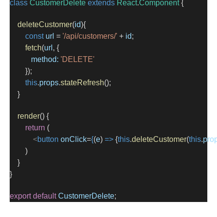
class
CustomerDelete
extends
React
.
Component
 {
deleteCustomer
(
id
){
const
url
=
'/api/customers/'
+
id
;
fetch
(
url
, {
method:
'DELETE'
        });
this
.
props
.
stateRefresh
();
    }
render
() {
return
 (
<
button
onClick
=
{
(
e
) 
=>
 {
this
.
deleteCustomer
(
this
.
pro
        )
    }
}
export
default
CustomerDelete
;