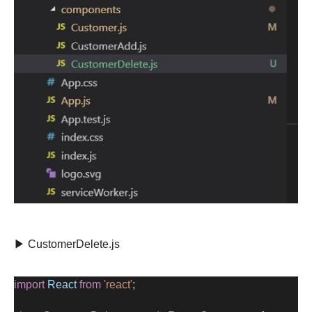
▶ CustomerDelete.js
import
React
from
'react'
;