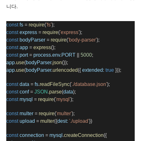
니다.
const
fs
=
require
(
'fs'
);
const
express
=
require
(
'express'
);
const
bodyParser
=
require
(
'body-parser'
);
const
app
=
express
();
const
port
=
process
.
env
.
PORT
||
5000
;
app
.
use
(
bodyParser
.
json
());
app
.
use
(
bodyParser
.
urlencoded
({ 
extended:
true
 }));
const
data
=
fs
.
readFileSync
(
'./database.json'
);
const
conf
=
JSON
.
parse
(
data
);
const
mysql
=
require
(
'mysql'
);
const
multer
=
require
(
'multer'
);
const
upload
=
multer
({
dest:
'./upload'
})
const
connection
=
mysql
.
createConnection
({