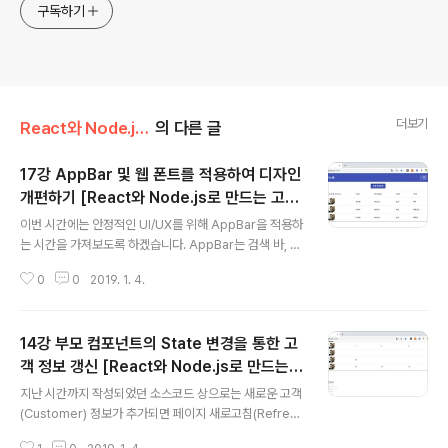
구독하기
더보기
React와 Node.js로 만드는 고객 관리 시스템 개발 강좌
의 다른 글
17강 AppBar 및 웹 폰트를 적용하여 디자인
개편하기 [React와 Node.js로 만드는 고객
글 내용
관리 시스템 개발 강좌]
이번 시간에는 안정적인 UI/UX를 위해 AppBar을 적용하
는 시간을 가져보도록 하겠습니다. AppBar는 검색 바, 내
비게이션 바 등의 목적으로 사용됩니다. 따라서 가장 먼저
0
0
2019. 1. 4.
client 폴더로 이동해서 다음과 같은 명령어를 입력해서 ic
ons 라이브러리를 받으면 됩니다. ▶ Material UI icons
다운로드 명령어: npm i @material-ui/icons 이제 코딩
14강 부모 컴포넌트의 State 변경을 통한 고
을 진행해보도록 하겠습니다. 우리가 적용할 AppBar는 R
eact.js의 Material UI 공식 사이트에서 제공하고 있는
객 정보 갱신 [React와 Node.js로 만드는
글 내용
기본 예제입니다. 말 그대로 기본 예제라는 점에서 한글 웹
고객 관리 시스템 개발 강좌]
지난 시간까지 작성되었던 소스코드 상으로는 새로운 고객
폰트(Web Font) 등은 적용되어 있지 않습니다. 따라서 우
(Customer) 정보가 추가되면 페이지 새로고침(Refres
리가 직접 웹 폰트 등을 적용해야 합니다. ▶ Material UI
h)를 통해서 새롭게 등록된 고객에 대한 정보를 확인할 수
AppBar..