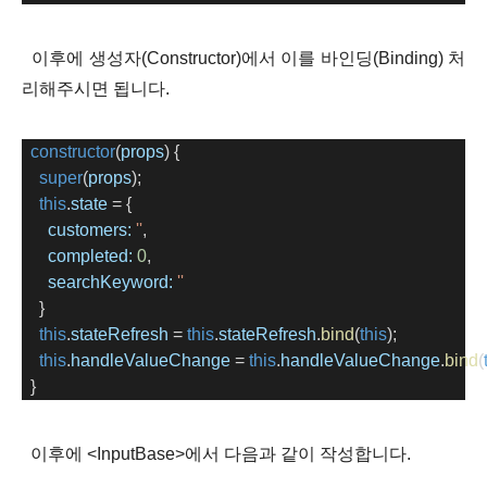
이후에 생성자(Constructor)에서 이를 바인딩(Binding) 처
리해주시면 됩니다.
constructor
(
props
) {
super
(
props
);
this
.
state
=
 {
customers:
''
,
completed:
0
,
searchKeyword:
''
    }
this
.
stateRefresh
=
this
.
stateRefresh
.
bind
(
this
);
this
.
handleValueChange
=
this
.
handleValueChange
.
bind
(
  }
이후에
<InputBase>
에서 다음과 같이 작성합니다.