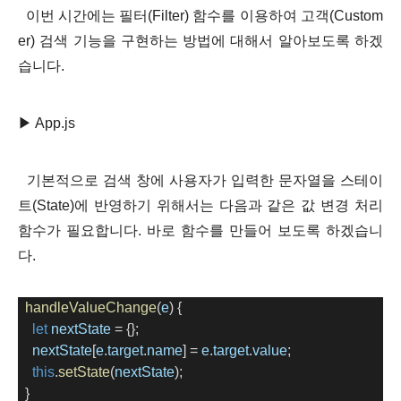
이번 시간에는 필터(Filter) 함수를 이용하여 고객(Custom
er) 검색 기능을 구현하는 방법에 대해서 알아보도록 하겠
습니다.
▶ App.js
기
본적으로 검색 창에 사용자가 입력한 문자열을 스테이
트(State)에 반영하기 위해서는 다음과 같은 값 변경 처리
함수가 필요합니다. 바로 함수를 만들어 보도록 하겠습니
다.
handleValueChange
(
e
) {
let
nextState
=
 {};
nextState
[
e
.
target
.
name
] 
=
e
.
target
.
value
;
this
.
setState
(
nextState
);
  }