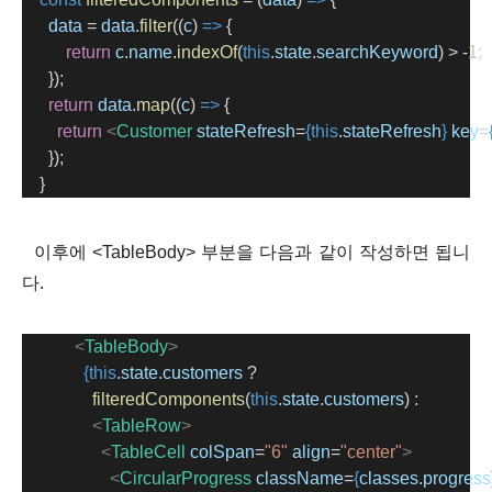
data
=
data
.
filter
((
c
) 
=>
 {
return
c
.
name
.
indexOf
(
this
.
state
.
searchKeyword
) 
>
-
1
;
      });
return
data
.
map
((
c
) 
=>
 {
return
<
Customer
stateRefresh
=
{this
.
stateRefresh
}
key
=
      });
    }
이후에 <TableBody> 부분을 다음과 같이 작성하면 됩니
다.
<
TableBody
>
{this
.
state
.
customers
 ?
filteredComponents
(
this
.
state
.
customers
) :
<
TableRow
>
<
TableCell
colSpan
=
"6"
align
=
"center"
>
<
CircularProgress
className
=
{
classes
.
progress