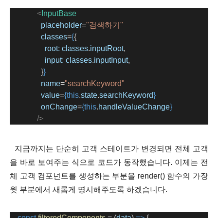
<
InputBase
placeholder
=
"검색하기"
classes
=
{
{
root:
classes
.
inputRoot
,
input:
classes
.
inputInput
,
                }
}
name
=
"searchKeyword"
value
=
{this
.
state
.
searchKeyword
}
onChange
=
{this
.
handleValueChange
}
/>
지금까지는 단순히 고객 스테이트가 변경되면 전체 고객
을 바로 보여주는 식으로 코드가 동작했습니다. 이제는 전
체 고객 컴포넌트를 생성하는 부분을 render() 함수의 가장
윗 부분에서 새롭게 명시해주도록 하겠습니다.
const
filteredComponents
=
 (
data
) 
=>
 {