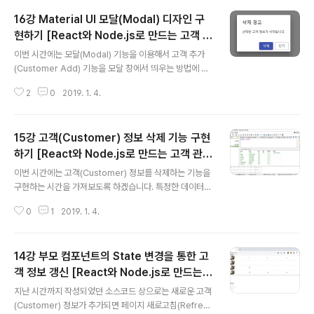
다운로드 명령어: npm i @material-ui/icons 이제 코딩
16강 Material UI 모달(Modal) 디자인 구
을 진행해보도록 하겠습니다. 우리가 적용할 AppBar는 R
eact.js의 Material UI 공식 사이트에서 제공하고 있는
현하기 [React와 Node.js로 만드는 고객 관
글 내용
기본 예제입니다. 말 그대로 기본 예제라는 점에서 한글 웹
리 시스템 개발 강좌]
이번 시간에는 모달(Modal) 기능을 이용해서 고객 추가
폰트(Web Font) 등은 적용되어 있지 않습니다. 따라서 우
(Customer Add) 기능을 모달 창에서 띄우는 방법에 대
리가 직접 웹 폰트 등을 적용해야 합니다. ▶ Material UI
해서 알아보도록 하겠습니다. 따라서 Material UI의 Dial
AppBar..
2
0
2019. 1. 4.
og를 import하여 디자인 요소를 활용해야 합니다. 우리
는 모달 중에서 다이얼로그(Dialog)를 활용할 것이며 이를
위해서 Dialog 컴포넌트를 사용해야 합니다. ▶ Custom
15강 고객(Customer) 정보 삭제 기능 구현
erAdd.js import React from 'react'import { post }
from 'axios';import Dialog from '@material-ui/co
하기 [React와 Node.js로 만드는 고객 관리
글 내용
re/Dialog';import DialogActions from '@material
시스템 개발 강좌]
이번 시간에는 고객(Customer) 정보를 삭제하는 기능을
-ui/core/DialogActions';import DialogContent f..
구현하는 시간을 가져보도록 하겠습니다. 특정한 데이터의
삭제 기능을 구현하는 방법은 굉장히 다양합니다. 몇 가지
0
1
2019. 1. 4.
예제를 살펴보자면 ① 삭제를 수행했을 때 실제 테이블에
서 데이터를 삭제하는 방식이 있으며 ② 삭제를 수행했을
때 삭제 체크만 한 뒤에 실제 데이터베이스에는 남겨 놓는
14강 부모 컴포넌트의 State 변경을 통한 고
방식이 있습니다. 우리는 두 번째 방식으로 구현하겠습니
다. 따라서 Customer 테이블의 정보부터 수정하도록 하
객 정보 갱신 [React와 Node.js로 만드는
글 내용
겠습니다. USE management;ALTER TABLE CUST
고객 관리 시스템 개발 강좌]
지난 시간까지 작성되었던 소스코드 상으로는 새로운 고객
OMER ADD createdDate DATETIME;ALTER TAB
(Customer) 정보가 추가되면 페이지 새로고침(Refres
LE CUSTOMER ADD isDeleted INT; 또한 기본적으