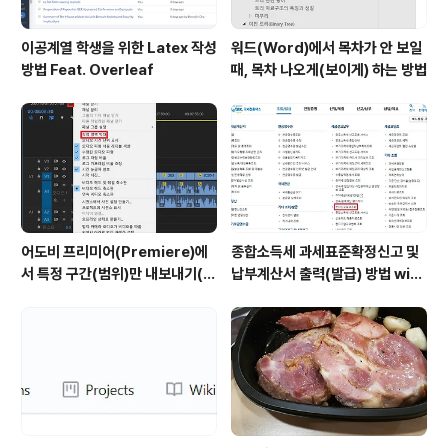
이공계열 학생을 위한 Latex 작성
워드(Word)에서 목차가 안 보일
방법 Feat. Overleaf
때, 목차 나오게(보이게) 하는 방법
어도비 프리미어(Premiere)에
종합소득세 과세표준확정신고 및
서 특정 구간(범위)만 내보내기(출
납부계산서 출력(발급) 방법 with
력)하는 방법
홈택스