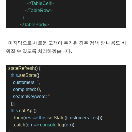
</
TableCell
>
</
TableRow
>
}
</
TableBody
>
마지막으로 새로운 고객이 추가된 경우 검색 창 내용도 비
워질 수 있도록 처리하겠습니다.
stateRefresh
() {
this
.
setState
({
customers:
''
,
completed:
0
,
searchKeyword:
''
    });
this
.
callApi
()
      .
then
(
res
=>
this
.
setState
({
customers:
res
}))
      .
catch
(
err
=>
console
.
log
(
err
));
  }