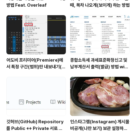
방법 Feat. Overleaf
때, 목차 나오게(보이게) 하는 방법
어도비 프리미어(Premiere)에
종합소득세 과세표준확정신고 및
서 특정 구간(범위)만 내보내기(출
납부계산서 출력(발급) 방법 with
력)하는 방법
홈택스
깃허브(GitHub) Repository
인스타그램(Instagram) 게시물
를 Public ↔ Private 서로 변
비공개(나만 보기) 보관 설정하는
경하는 방법
방법