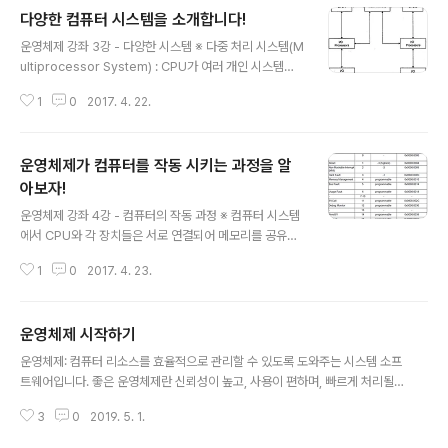
던 시스템입니다. 초기의 운영체제는 즉시적으로 데이터를
다양한 컴퓨터 시스템을 소개합니다!
처리할 수 있는 여건 또한 갖추지 못했습니다. 따라서 그 대
글 내용
안으로 일괄처리 시스템이 운영체제에 도입이 됨으로써 비
운영체제 강좌 3강 - 다양한 시스템 ※ 다중 처리 시스템(M
슷한 것은 주기적으로 한 번에 묶어서 처리할 수 있게 되었
ultiprocessor System) : CPU가 여러 개인 시스템을
습니다. 일괄처리 시스템은 처리 속도를 향상시키기 위해
의미하며 각각의 CPU들이 아주 밀접하게 통신을 하는 구
서 유사한 요구를 가지는 작업들을 함께 모아서 이들을 하
1
0
2017. 4. 22.
조를 가지고 있습니다. 당연히 성능이 하나의 CPU가 있을
나의 그룹으로 수행합니다. 다만 기계적인 입/출력 장치의
때보다 더 좋으며 하나의 처리기가 고장이 나더라도 속도
속도가 CPU와 같은 전자적인 장..
가 느려질 뿐 시스템은 정상적으로 작동합니다. - 대칭적
운영체제가 컴퓨터를 작동 시키는 과정을 알
다중 처리 시스템 : 각 CPU가 하나의 운영체제 하에서 작
동합니다. 또한 CPU끼리 데이터를 효율적으로 공유하는
아보자!
글 내용
구조로 운용이 됩니다. - 비대칭적 다중 처리 시스템 : 각 처
운영체제 강좌 4강 - 컴퓨터의 작동 과정 ※ 컴퓨터 시스템
리기마다 특정한 작업이 정해져 있고 하나의 주요 CPU가
에서 CPU와 각 장치들은 서로 연결되어 메모리를 공유합
시스템을 제어하며 다른 CPU들은 미리 정의된 작업 혹은
니다. 각각의 장치마다 장치 제어기(Controller)가 작업을
명령을 수행합니다. ※ 분산 처리 시스템(Distributed ..
1
0
2017. 4. 23.
도와주며 모든 기계들은 동기화되어 적절히 작동합니다. ※
컴퓨터의 부팅 과정 - 전원이 켜질 때 ROM에 저장된 초기
프로그램을 실행합니다. - 초기 프로그램은 메모리, CPU
운영체제 시작하기
레지스터 등을 초기화시킵니다. - 이후에 운영체제를 찾아
글 내용
서 메모리에 적재합니다. - 운영체제는 첫 번째 프로세스를
운영체제: 컴퓨터 리소스를 효율적으로 관리할 수 있도록 도와주는 시스템 소프
즉시 실행합니다. - 인터럽트가 발생하면서 CPU가 각종
트웨어입니다. 좋은 운영체제란 신뢰성이 높고, 사용이 편하며, 빠르게 처리될
작업을 처리합니다. ※ 하드웨어와 소프트웨어는 모두 CP
수 있어야 합니다. 운영체제의 대표적인 종류로는 윈도우, 리눅스(Linux), Mac
U에 인터럽트를 발생시킬 수 있습니다. 일반적으로 인터럽
3
0
2019. 5. 1.
OS 등이 있습니다. 운영체제는 크게 4가지 목차로 구성됩니다. [ 목차 ] 1) 프로
트는 입출력 연산이 종료되었을 때, 예외가 발생했을 때, 운
세스 관리: 실행 중인 프로그램들을 효율적으로 관리 - 스케줄링 - 문맥 교환(C