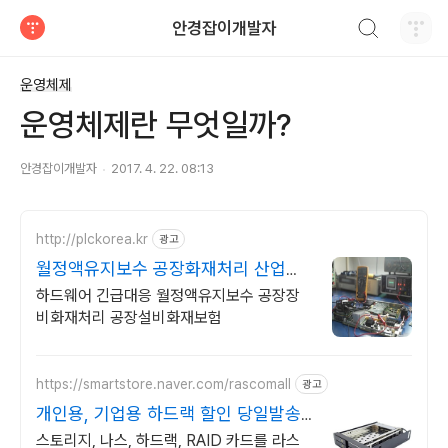
검색하기
안경잡이개발자
티스토리
운영체제
운영체제란 무엇일까?
안경잡이개발자
2017. 4. 22. 08:13
http://plckorea.kr
광고
월정액유지보수 공장화재처리 산업자
동화 장비판매수리보수
하드웨어 긴급대응 월정액유지보수 공장장
비화재처리 공장설비화재보험
https://smartstore.naver.com/rascomall
광고
개인용, 기업용 하드랙 할인 당일발송,
재고보유!!
스토리지, 나스, 하드랙, RAID 카드를 라스