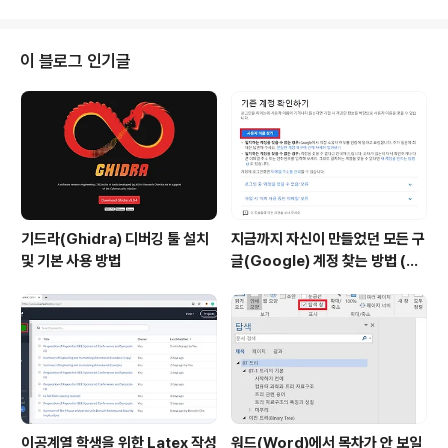
영체제의 다양..
ontext Switch) - 스레드(Thread) - 프로세스 동기화 - 상호배제와 임계영
역 - 세마포어 2) 메모리 관리: 주기억장치의 쓰임을 효율적으로 관리 3) I/O 관
리: 입출력 장치를 효율적으로 관리 4) File 관리: 컴퓨터의 파일을 효율적으로
이 블로그 인기글
관리 일반적으로 시험이나 면접에서는 프로세스 관..
기드라(Ghidra) 디버깅 툴 설치
지금까지 자신이 만들었던 모든 구
및 기본 사용 방법
글(Google) 계정 찾는 방법 (핸
드폰 번호로 찾기)
이공계열 학생을 위한 Latex 작성
워드(Word)에서 목차가 안 보일