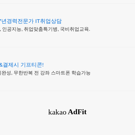
7년경력전문가 IT취업상담
, 인공지능, 취업맞춤특기병, 국비취업교육.
청&결제시 기프티콘!
기완성, 무한반복 전 강좌 스마트폰 학습가능