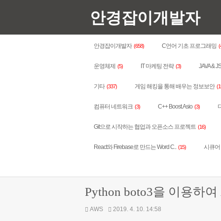
안경잡이개발자
안경잡이개발자
C언어 기초 프로그래밍
(658)
(
운영체제
IT 마케팅 전략
JAVA & J
(5)
(3)
기타
게임 해킹을 통해 배우는 정보보안
(337)
(1
컴퓨터 네트워크
C++ Boost.Asio
다
(3)
(3)
Git으로 시작하는 협업과 오픈소스 프로젝트
(16)
React와 Firebase로 만드는 Word C..
시큐어 코
(15)
Python boto3을 이용하
AWS
2019. 4. 10. 14:58