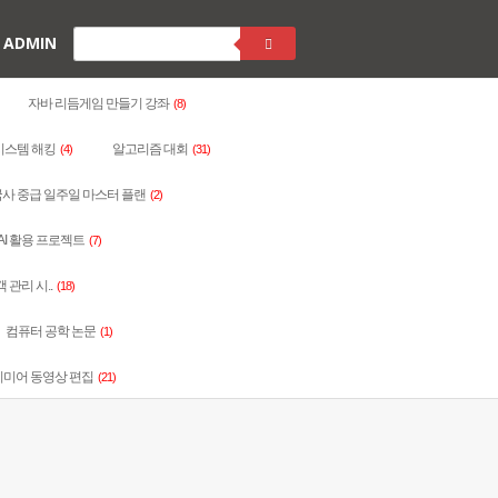
ADMIN
자바 리듬게임 만들기 강좌
(8)
시스템 해킹
알고리즘 대회
(4)
(31)
사 중급 일주일 마스터 플랜
(2)
AI 활용 프로젝트
(7)
객 관리 시..
(18)
컴퓨터 공학 논문
(1)
리미어 동영상 편집
(21)