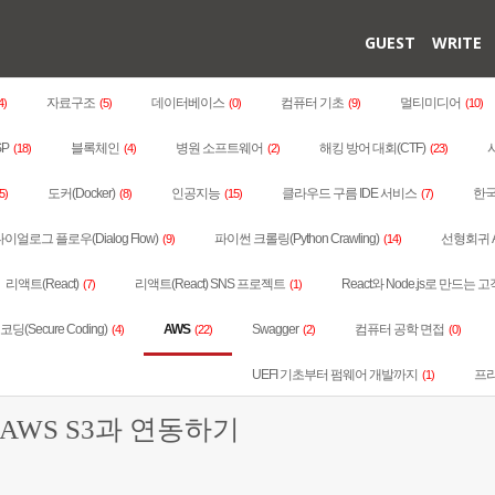
GUEST
WRITE
자료구조
데이터베이스
컴퓨터 기초
멀티미디어
4)
(5)
(0)
(9)
(10)
SP
블록체인
병원 소프트웨어
해킹 방어 대회(CTF)
(18)
(4)
(2)
(23)
도커(Docker)
인공지능
클라우드 구름 IDE 서비스
한국
5)
(8)
(15)
(7)
이얼로그 플로우(Dialog Flow)
파이썬 크롤링(Python Crawling)
선형회귀 
(9)
(14)
리액트(React)
리액트(React) SNS 프로젝트
React와 Node.js로 만드는 고
(7)
(1)
딩(Secure Coding)
AWS
Swagger
컴퓨터 공학 면접
(4)
(22)
(2)
(0)
UEFI 기초부터 펌웨어 개발까지
프
(1)
여 AWS S3과 연동하기