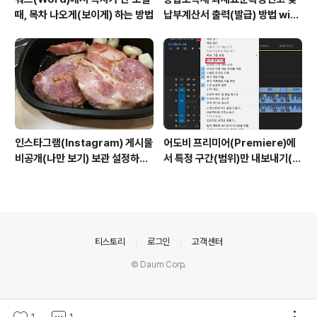
때, 목차 나오게(보이게) 하는 방법
납부계산서 출력(발급) 방법 with
홈택스
인스타그램(Instagram) 게시물
어도비 프리미어(Premiere)에
비공개(나만 보기) 보관 설정하는
서 특정 구간(범위)만 내보내기(출
방법
력)하는 방법
의안내
티스토리
로그인
고객센터
© Daum Corp.