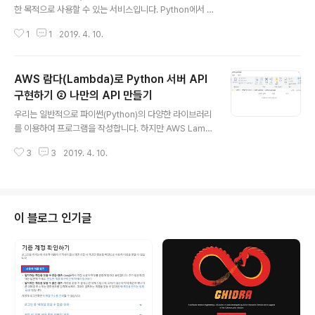
한 목적으로 사용할 수 있는 서비스입니다. Python에서 A
WS S3에 다양한 파일을 업로드하기 위해서는 boto3라
1
1
2019. 4. 10.
는 이름의 라이브러리를 사용해 연동할 수 있습니다. 따라
서 실습을 위해 AWS S3 서비스로 이동하여 [버킷 만들
기]를 진행하겠습니다. 버킷은 특정한 파일이 저장되는 루
AWS 람다(Lambda)로 Python 서버 API
트 폴더라고 이해할 수 있습니다. 버킷의 이름은 임의대로
설정해줍니다. 다른 구성은 기본 설정대로 진행하시고 간
구현하기 ② 나만의 API 만들기
글 내용
단한 실습을 위해 [권한 설정] 탭에서는 모든 체크를 해제
우리는 일반적으로 파이썬(Python)의 다양한 라이브러리
해주겠습니다. 결과적으로 버킷이 생성된 것을 확인할 수
를 이용하여 프로그램을 작성합니다. 하지만 AWS Lamb
있습니다. 이제 이러한 버킷에 프로그래밍을 이용해서 파
da는 파이썬의 기본 라이브러리만 제공합니다. 머신러닝
일을 업로드하거나 다운로드 받을 수 있습니다. 이 때는
3
3
2019. 4. 10.
(Machine Learning)이나 크롤링 등을 이용하기 위해서
[내 보안 자격 증명]에 들어가시면..
는 추가적인 라이브러리를 사용해야 하므로 별도의 작업이
필요합니다. AWS Lambda는 라이브러리 파일을 통째로
압축해서 올려서 사용할 수 있도록 제공하고 있습니다. 따
라서 한 번 크롤링을 위한 bs4 라이브러리를 이용한 파이
이 블로그 인기글
썬 예제가 있다고 가정해 보도록 하겠습니다. 아래의 소스
코드를 구동시키면 bs4 라이브러리를 이용하여 구글(Go
ogle) 메인 페이지에 존재하는 모든 태그의 텍스트 부분을
크롤링하여 출력하게 됩니다. import urllib.request fr
om bs..