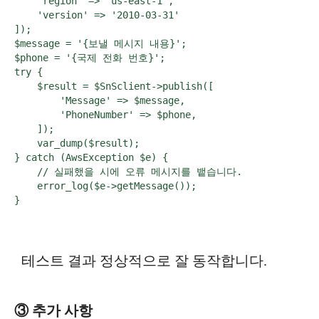
    'region' => 'us-east-1',

    'version' => '2010-03-31'

]);

$message = '{보낼 메시지 내용}';

$phone = '{국제 전화 번호}';

try {

    $result = $SnSclient->publish([

        'Message' => $message,

        'PhoneNumber' => $phone,

    ]);

    var_dump($result);

} catch (AwsException $e) {

    // 실패했을 시에 오류 메시지를 뱉습니다.

    error_log($e->getMessage());

}
테스트 결과 정상적으로 잘 동작합니다.
③ 추가 사항