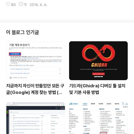
수는 음의 정수와 양의 정수로 나누어지기 때문에 +, - 기호 또한 전부 비트로
80
11
2016. 6. 6.
표현을 해주어야 합니다. 하지만 정확히 어떠한 방식으로 이러한 정수를 표현할
수 있을까요? 그것을 알기 위해서는 보수의 개념을 이해하면 됩니다. ​ 보수란,
'두 수의 합이 진법의 밑수(N)가 되게 하는 수'를 말합니다. 예를 들어 10진수 4
의 10의 보수는 6이고, 10진수 2의 10의 보수는 8입니다. 보수는 컴퓨터에서
음의 정수를 표현하기 위해서 고안되었습니다. 컴퓨터 내부에서는 사칙연산을
이 블로그 인기글
할 때 덧셈을 담당하는 가산기(Adder)만 이용하기 때문에 뺄셈은 덧셈으..
지금까지 자신이 만들었던 모든 구
기드라(Ghidra) 디버깅 툴 설치
글(Google) 계정 찾는 방법 (핸
및 기본 사용 방법
드폰 번호로 찾기)