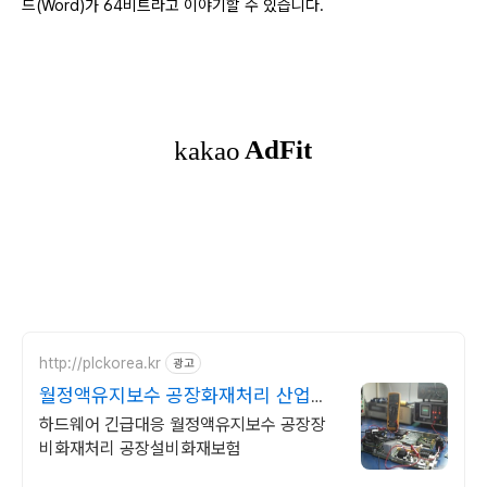
드(Word)가 64비트라고 이야기할 수 있습니다.
http://plckorea.kr
광고
월정액유지보수 공장화재처리 산업자
동화 장비판매수리보수
하드웨어 긴급대응 월정액유지보수 공장장
비화재처리 공장설비화재보험