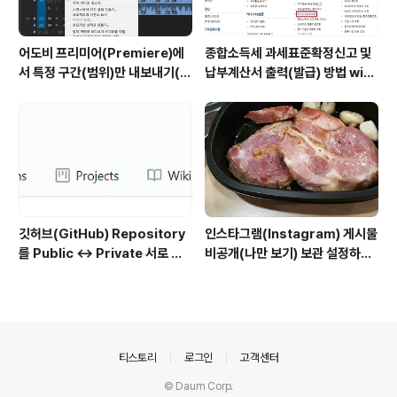
어도비 프리미어(Premiere)에
종합소득세 과세표준확정신고 및
서 특정 구간(범위)만 내보내기(출
납부계산서 출력(발급) 방법 with
력)하는 방법
홈택스
깃허브(GitHub) Repository
인스타그램(Instagram) 게시물
를 Public ↔ Private 서로 변
비공개(나만 보기) 보관 설정하는
경하는 방법
방법
의안내
티스토리
로그인
고객센터
© Daum Corp.