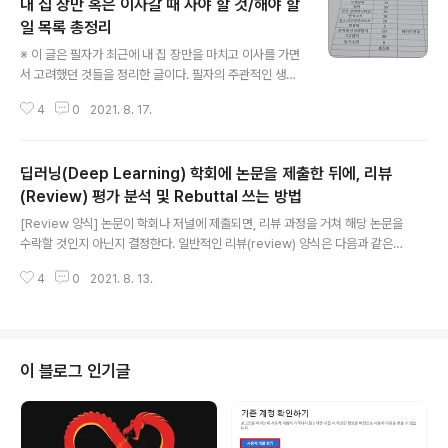
내 집 장만 혹은 이사갈 때 사야 할 것/해야 할
일 목록 총정리
글 내용
※ 이 글은 필자가 최근에 내 집 장만을 마치고 이사를 가면
서 고려했던 것들을 정리한 글이다. 필자의 주관적인 생각
과 경험에 근거하여 작성했다. 따라서 잘못된 정보 및 부정
4
0
2021. 8. 17.
확한 정보가 포함되어 있을 수 있으며, 참고용으로 보면 좋
다. 0. 수리 및 입주 청소 다른 사람이 이미 살고 있던 집에
들어가는 경우 수리가 필요하다. 이때 수리 기사님께 직접
딥러닝(Deep Learning) 학회에 논문을 제출한 뒤에, 리뷰
집을 보여드리면서, 수리 항목에 대해서 함께 확인해 보면
좋다. 필자의 경우 이전 집주인이 집을 양호하게 관리하고
(Review) 평가 분석 및 Rebuttal 쓰는 방법
글 내용
있었기 때문에, 다른 부분은 괜찮았으나 화장실 수리에는
[Review 양식] 논문이 학회나 저널에 제출되면, 리뷰 과정을 거쳐 해당 논문을
비교적 많은 돈을 투자했다. 결과적으로 화장실을 제외한
수락할 것인지 아닌지 결정한다. 일반적인 리뷰(review) 양식은 다음과 같은
다른 항목은 정말 최소한의 비용으로 수리를 진행했다. 필
구조를 따른다. 1. 요약(Summary): 해당 논문의 내용을 요약하여 작성한다. 2.
자는 24평형(방 세 개) 집에 혼자 지내게 되었는데, 평수에
4
0
2021. 8. 13.
참신성(Novelty): 해당 논문이 제안한 메서드, 시스템, 혹은 애플리케이션이 참
비하여 굉장히 저렴..
신한지 작성한다. 3. 평가(Evaluation): 논문에서 제안한 방법이 이론적으로 혹
은 실험적으로 잘 검증되었는지 작성한다. 4. 결과의 유의미함(Significance):
논문에서의 결과가 중요한(significant) 결과인지 작성한다. 5. 강점(Strengt
hs): 논문의 강점을 작성한다. "논문이 잘 작성되었고, 아이디어가 참신하다.",
이 블로그 인기글
"본 논문의 메서드는 ..