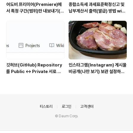
어도비 프리미어(Premiere)에
종합소득세 과세표준확정신고 및
서 특정 구간(범위)만 내보내기(출
납부계산서 출력(발급) 방법 with
력)하는 방법
홈택스
깃허브(GitHub) Repository
인스타그램(Instagram) 게시물
를 Public ↔ Private 서로 변
비공개(나만 보기) 보관 설정하는
경하는 방법
방법
의안내
티스토리
로그인
고객센터
© Daum Corp.