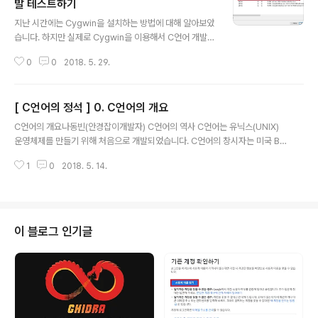
윈 다운로드 사이트 : http://www.cygwin.com/ 위와 같
발 테스트하기
글 내용
이 사이트에 접속한 이후에 시그윈 설치 부분에서 설치 파
지난 시간에는 Cygwin을 설치하는 방법에 대해 알아보았
일을 다운로드 해주시면 됩니다. 이후에 위와 같이 설치 프
습니다. 하지만 실제로 Cygwin을 이용해서 C언어 개발을
로그램이 실행되는 것을 알 수 있습니다. 설치를 진행할 때
진행하기 위해서는 g++을 포함한 다양한 패키지를 설치
는 인터넷을 통해 진행하시는 것이 간단하고 편할 겁니다.
0
0
2018. 5. 29.
해야 합니다. 따라서 Cygwin에서 C언어 개발 테스트를
위와 ..
하는 방법을 소개하고자 합니다. 아마 기본적으로 Cygwi
n을 설치만 하셨다면 C언어 관련 라이브러리를 즉시 손쉽
[ C언어의 정석 ] 0. C언어의 개요
게 사용할 수는 없을 겁니다. 정말 기본적인 것들만 설치가
글 내용
되기 때문입니다. 따라서 다음과 같이 Cygwin 설치 프로
C언어의 개요나동빈(안경잡이개발자) C언어의 역사 C언어는 유닉스(UNIX)
그램을 다시 실행하여 원하는 패키지를 선택해 설치하시는
운영체제를 만들기 위해 처음으로 개발되었습니다. C언어의 창시자는 미국 Be
것이 좋습니다. ※ Cygwin 패키지 설치하기 ※ 먼저 위와
ll 연구소의 데니스 리치(Dnnis Ritchie)이며 1978년에 라는 책을 출간했습니
같이 카테고리(Category) 영역에서 G++을 검색하셔서
1
0
2018. 5. 14.
다. 이후에 1983년 ANSI 표준 C가 발표되면서 그 구체적인 틀이 잡히게 되었
개발 도구를 전체 설치 설정해주도록 합니다. 이후에 VIM
습니다. 이러한 C언어는 최근에 가장 많이 사용되고 있는 Java, C# 등 고급 언
을 거색해서 전..
어의 원형입니다. 특히 C언어의 문법을 포함하면서 다양한 라이브러리 및 객체
지향 기술을 지원하는 C++도 매력적인 언어 중 하나입니다. C언어의 개념 프
로그램(Program)은 컴퓨터가 처리할 작업 처리 절차를 의미하며 프로그래밍
이 블로그 인기글
이란 프로그램을 만드는 행위입니다. 그러한 의미에서 프로그래밍 언어란 컴
퓨..