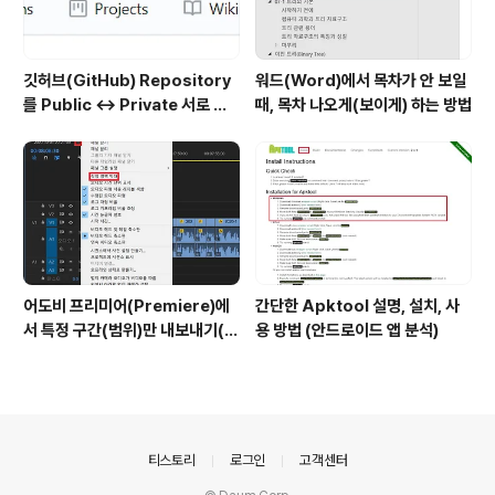
깃허브(GitHub) Repository
워드(Word)에서 목차가 안 보일
를 Public ↔ Private 서로 변
때, 목차 나오게(보이게) 하는 방법
경하는 방법
어도비 프리미어(Premiere)에
간단한 Apktool 설명, 설치, 사
서 특정 구간(범위)만 내보내기(출
용 방법 (안드로이드 앱 분석)
력)하는 방법
의안내
티스토리
로그인
고객센터