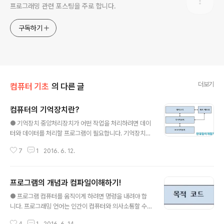
프로그래밍 관련 포스팅을 주로 합니다.
구독하기
더보기
컴퓨터 기초
의 다른 글
컴퓨터의 기억장치란?
글 내용
● 기억장치 중앙처리장치가 어떤 작업을 처리하려면 데이
터와 데이터를 처리할 프로그램이 필요합니다. 기억장치는
데이터, 프로그램, 연산의 중간 결과 등을 일시적 또는 영구
7
1
2016. 6. 12.
적으로 저장하는 장치입니다. 기억장치는 접근 속도, 기억
용량, 용도 등에 따라 레지스터, 캐시 메모리, 주기억장치,
보조기억장치로 나누어집니다. 그 종류는 레지스터, 캐시
프로그램의 개념과 컴파일이해하기!
메모리, 주기억장치, 보조기억장치로 분류할 수 있습니다. ​
글 내용
- 레지스터 : 중앙처리장치 내부에 존재하는 기억장치입니
● 프로그램 컴퓨터를 움직이게 하려면 명령을 내려야 합
다.​ 접근 시간이 중앙처리장치의 처리 속도와 비슷합니다. ​
니다. 프로그래밍 언어는 인간이 컴퓨터와 의사소통할 수
- 캐시 메모리 : 중앙처리장치가 주기억장치에 접근할 때
있도록 컴퓨터에 내리는 명령으로서 프로그램을 처리하도
속도 차이를 줄이기 위해 사용됩니다. 실행 중인 프로그램