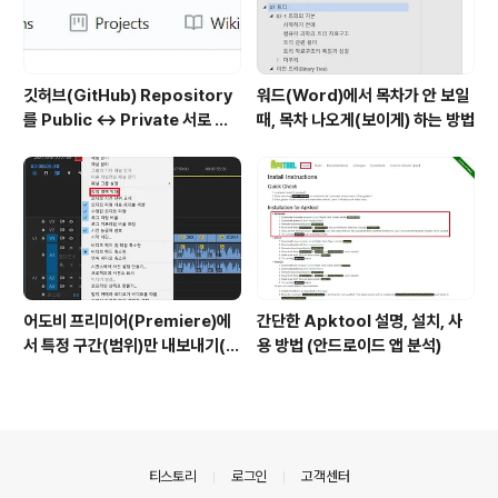
깃허브(GitHub) Repository
워드(Word)에서 목차가 안 보일
를 Public ↔ Private 서로 변
때, 목차 나오게(보이게) 하는 방법
경하는 방법
어도비 프리미어(Premiere)에
간단한 Apktool 설명, 설치, 사
서 특정 구간(범위)만 내보내기(출
용 방법 (안드로이드 앱 분석)
력)하는 방법
의안내
티스토리
로그인
고객센터