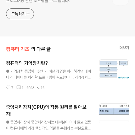
프로그래밍 관련 포스팅을 주로 합니다.
구독하기
더보기
컴퓨터 기초
의 다른 글
컴퓨터의 기억장치란?
글 내용
● 기억장치 중앙처리장치가 어떤 작업을 처리하려면 데이
터와 데이터를 처리할 프로그램이 필요합니다. 기억장치는
데이터, 프로그램, 연산의 중간 결과 등을 일시적 또는 영구
7
1
2016. 6. 12.
적으로 저장하는 장치입니다. 기억장치는 접근 속도, 기억
용량, 용도 등에 따라 레지스터, 캐시 메모리, 주기억장치,
보조기억장치로 나누어집니다. 그 종류는 레지스터, 캐시
중앙처리장치(CPU)의 작동 원리를 알아보
메모리, 주기억장치, 보조기억장치로 분류할 수 있습니다. ​
- 레지스터 : 중앙처리장치 내부에 존재하는 기억장치입니
자!
글 내용
다.​ 접근 시간이 중앙처리장치의 처리 속도와 비슷합니다. ​
● 중앙처리장치 중앙처리장치는 대부분이 이미 알고 있듯
- 캐시 메모리 : 중앙처리장치가 주기억장치에 접근할 때
이 컴퓨터에서 가장 핵심적인 역할을 수행하는 부분으로서
속도 차이를 줄이기 위해 사용됩니다. 실행 중인 프로그램
'인간의 두뇌'에 해당합니다. 중앙처리장치는 다음과 같이