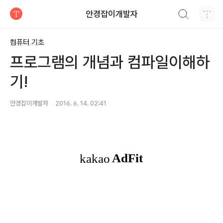
검색하기
안경잡이개발자
티스토리
컴퓨터 기초
프로그램의 개념과 컴파일이해하
기!
안경잡이개발자
2016. 6. 14. 02:41