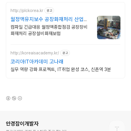
http://plckorea.kr
광고
월정액유지보수 공장화재처리 산업자
동화 장비판매수리보수
컴파일 긴급대응 월정액종합점검 공장장비
화재처리 공장설비화재보험
http://koreaisacademy.kr/
광고
코리아IT아카데미 고나래
실무 역량 강화 프로젝트, IT취업 완성 코스, 신촌역 3분
(새창열림)
로그 정보
안경잡이개발자