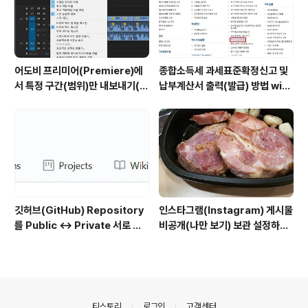
어도비 프리미어(Premiere)에
종합소득세 과세표준확정신고 및
서 특정 구간(범위)만 내보내기(출
납부계산서 출력(발급) 방법 with
력)하는 방법
홈택스
깃허브(GitHub) Repository
인스타그램(Instagram) 게시물
를 Public ↔ Private 서로 변
비공개(나만 보기) 보관 설정하는
경하는 방법
방법
의안내
티스토리
로그인
고객센터