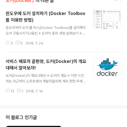
도커(Docker)
의 다른 글
윈도우에 도커 설치하기 (Docker Toolbox
를 이용한 방법)
글 내용
윈도우에서 도커 툴 박스(Docker Toolbox)를 설치해서
도커 구동시키기나동빈 ※ 도커의 동작 과정 살펴보기 ※ 지
난 시간에는 간단히 도커(Docker)에 대한 소개를 하는 시
3
0
2018. 7. 24.
간을 가졌습니다. 이번 시간에는 직접 윈도우(Windows)
운영체제에 도커를 설치해서 구동시켜보는 시간을 가져보
도록 하겠습니다. 먼저 간단하게 도커를 설치하기 이전에
서비스 배포의 끝판왕, 도커(Docker)의 개요
이해도를 높이기 위해서 도커를 설치한 뒤의 실행 화면을
먼저 살펴보도록 하겠습니다. 이전 시간에도 잠깐 소개했
대해서 알아보자!
글 내용
던 솔로몬(Solomon) Hykes의 도커에 대한 발표 내용입
도커(Docker)의 개요나동빈 ※ 도커의 개요 ※ 이번 시간
니다. '리눅스 컨테이너의 미래'라는 거창한 이름의 발표입
에는 최근까지 소프트웨어 개발자들에게 계속 핫한 주제였
니다. 일단 바로 중반부에 등장하는 내용을 발췌해보겠습
던 도커(Docker)에 대해서 알아보도록 하겠습니다. 도커
니다. docker ps=> 현재 돌아가고 있는 컨테이너를 확인
13
1
2018. 7. 16.
(Docker)란 리눅스 컨테이너를 기반으로 하여 특정한 서
하는 명령어입니다..
비스를 패키징하고 배포하는데 유용한 오픈소스 프로그램
입니다. 도커 공식 서비스는 위 사진과 같이 귀여운 고래 모
양의 캐릭터를 메인 로고로서 사용하고 있습니다. ※ 도커
를 사용해야 하는 이유 ※ 이번 글에서는 도커를 사용해야
이 블로그 인기글
하는 이유에 대해서만 제대로 이해하셔도 충분합니다. 기
존에 다양한 형태로 개발을 하셨던 분들이라면 Maven, G