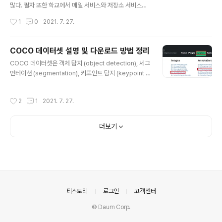
we’ve made it easy to dowload, visualize, and e
많다. 필자 또한 학교에서 메일 서비스와 저장소 서비스를
valua..
Microsoft의 OneDrive를 통해 제공하고 있다. 필자를
작성시간
1
0
2021. 7. 27.
포함해 많은 학교에서는 기본적으로 1TB 정도의 용량을
제공하는 경우가 많다. 이때 할당된 용량 중에서 얼마나 남
았는지 궁금하다면, 다음과 같이 확인할 수 있다. [오른쪽
COCO 데이터셋 설명 및 다운로드 방법 정리
위 톱니바퀴(설정) 버튼] - [OneDrive 설정] - [기타 설
글 내용
COCO 데이터셋은 객체 탐지 (object detection), 세그
정] - [저장소 메트릭]에 들어간다. 그러면 다음과 같이 저
먼테이션 (segmentation), 키포인트 탐지 (keypoint d
장소의 남은 공간이 출력된다. 필자의 경우 1TB 중에서 6
etection) 등의 컴퓨터 비전(computer vision) 분야의
27.25GB의 공간이 남은 상태다.
task를 목적으로 만들어진 데이터셋입니다. 실제로 obje
작성시간
2
1
2021. 7. 27.
ct detection 관련 논문을 읽어 보면, 논문에서 성능 평가
목적으로 많이 사용되는 데이터셋 중에서 COCO 2017을
확인할 수 있습니다. 더불어 많은 object detection 라이
더보기
브러리는 이러한 COCO 데이터셋으로 사전 학습된(pre-
trained) 모델을 제공하고 있습니다. COCO 2017 데이
터셋은 다음과 같이 구성되어 있습니다. ▶ 학습(training)
데이터셋: 118,000장의 이미지 ▶ 검증(valida..
의안내
티스토리
로그인
고객센터
© Daum Corp.