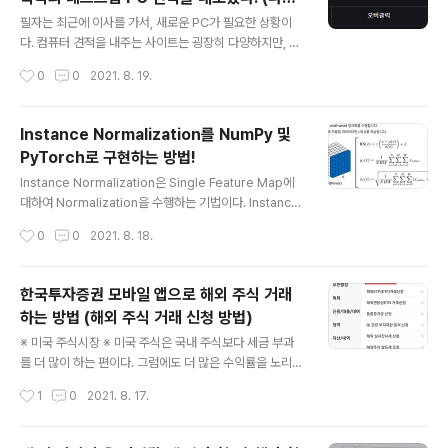
편집할 때는 고전적인 프리미어 튕김 문제나 렉으로부터
글 내용
와, 컴퓨존)
시간을 덜 뺏기기 위해 재생 해상도를 [1/4]로 설정하도록
필자는 최근에 이사를 가서, 새로운 PC가 필요한 상황이
하자. 이후에 다음과 같이 동영상을 재생할 때의 해상도가
다. 컴퓨터 견적을 내주는 사이트는 굉장히 다양하지만, 필
낮아지는 것을 확인할 수 있다.
자는 주로 ① 컴퓨존과 ② 다나와에서 검색해서 찾아보았
작성시간
0
0
2021. 8. 19.
다. 다나와 조립PC 메인 페이지는 다음과 같다. ▶ 다나와
조립PC 메인 페이지: http://shop.danawa.com/shop
main/ 조립PC : 샵다나와 가정/사무용PC, 게임용PC, 하
Instance Normalization를 NumPy 및
이엔드PC 등 다양한 조립PC를 한눈에 비교하고 저렴하게
PyTorch로 구현하는 방법!
구매하세요. shop.danawa.com 이후에 [하이엔드PC]
글 내용
- [고사양 게임용]에 들어가면 고성능 PC 견적을 확인할
Instance Normalization은 Single Feature Map에
수 있다. 가격대를 확인하면서 둘러보면 된다. 이때 평가와
대하여 Normalization을 수행하는 기법이다. Instance
후기가 많은 상품을 선택하여 확인할 수 있다. 이후에 다음
Normalization은 Style Transfer나 StyleGAN과 같
작성시간
0
0
2021. 8. 18.
과 같이 해당 제품의 [기본사양]을 확인할 수 있다...
이 다양한 기술 및 아키텍처에서 활용되기 때문에, 알아 두
면 상당히 좋다. ※ Batch Normalization ※ 먼저 Batch
Normalization에 대해 알아보자. 매우 많은 딥러닝 네트
한국투자증권 모바일 앱으로 해외 주식 거래
워크에서 활용되고 있는 정규화 레이어이며, Batch Nor
하는 방법 (해외 주식 거래 신청 방법)
malization은 채널별로 현재 배치에 포함된 모든 이미지
글 내용
에 대하여 정규화를 수행한다. 그래서 각 채널별로 mean
※ 미국 주식시장 ※ 미국 주식은 국내 주식보다 세금 부과
과 variance를 계산하는 것을 확인할 수 있다. ※ Instanc
를 더 많이 하는 편이다. 그럼에도 더 많은 수익률을 노리기
e Normalization ※ Instan..
위하여 미국 주식을 구매하고자 하는 경우가 많다. 기본적
작성시간
1
0
2021. 8. 17.
으로 미국 주식시장의 개장 시간은 미국 동부 기준으로 주
중 9시 30분 ~ 16시다. 한국 기준으로 저녁 23시 30분부
터 그다음 날 새벽 6시까지 미국 주식시장에서 거래를 진