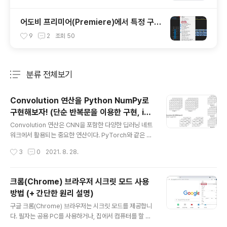
어도비 프리미어(Premiere)에서 특정 구간
(범위)만 내보내기(출력)하는 방법
9
2
조회
50
분류 전체보기
주요 글 목록
Convolution 연산을 Python NumPy로
구현해보자! (단순 반복문을 이용한 구현, im
글 내용
2col을 이용한 구현)
Convolution 연산은 CNN을 포함한 다양한 딥러닝 네트
워크에서 활용되는 중요한 연산이다. PyTorch와 같은 딥
러닝 프레임워크에서는 Convolution 연산을 기본적으로
작성시간
3
0
2021. 8. 28.
제공하고 있다. 이러한 Convolution 연산에 대해 더욱 자
세히 이해하기 위하여 본 포스팅에서는 Convolution 연
산을 Python NumPy만을 이용해 구현해보도록 하겠다.
크롬(Chrome) 브라우저 시크릿 모드 사용
예를 들어 입력 차원이 (배치 크기, 채널 크기, 높이, 너비)
방법 (+ 간단한 원리 설명)
= (2, 3, 5, 5)인 예시를 확인해 보자. 이때 3 X 3짜리 커
글 내용
널을 3개 사용하여 stride = 2, padding = 0 설정으로
구글 크롬(Chrome) 브라우저는 시크릿 모드를 제공합니
Convolution 연산을 수행하면 그 결과는 다음과 같다. 수
다. 필자는 공용 PC를 사용하거나, 집에서 컴퓨터를 할 때
식으로 표현하자면 출력 차원은 (배치 크기, 커널 개수, out
에도 PC에 방문 기록을 남기지 않고자 할 때는 시크릿 모