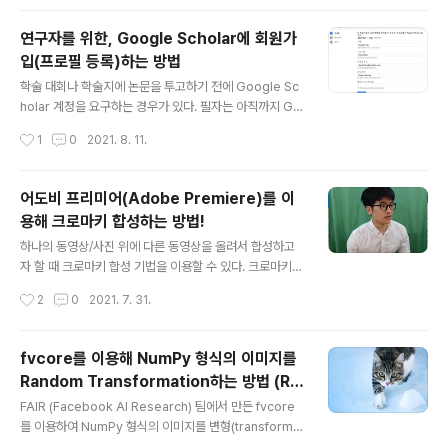
성된다는 것을 알 수 있다. 1) 눈금 1이 나올 확률 = 1/6 2) 눈금 2가 나올 확률 = 1/
6 3) 눈금 3이 나올 확률 = 1/6 4) 눈금 4가 나올 확률 = 1/6 5) 눈금 5가 나올 확률
연구자를 위한, Google Scholar에 회원가
= 1/6 6) 눈금 6이 나올 확률 = 1/6 하지만 우리가 "주사위"를 갖고 있지 않아서, 확
입(프로필 등록)하는 방법
률 분포에서 샘플링(sampling)을 진행할 수 없는 ..
글 내용
학술 대회나 학술지에 논문을 투고하기 전에 Google Sc
holar 계정을 요구하는 경우가 있다. 필자는 아직까지 Go
ogle Scholar 계정이 없는 상태였는데, 이번에 한 컨퍼런
작성시간
1
0
2021. 8. 11.
스에 논문을 투고하는 김에 Google Scholar에 Googl
e Scholar에 회원가입을 진행하는 방법은 간단하다. 아래
의 Google Scholar 프로필 페이지에 방문한다. ▶ Goo
어도비 프리미어(Adobe Premiere)를 이
gle Scholar 프로필: https://scholar.google.com/ci
용해 크로마키 합성하는 방법!
tations Google 학술검색 서지정보 하나의 계정으로 모
글 내용
든 Google 서비스를 Google 학술검색 서지정보로 이동
하나의 동영상/사진 위에 다른 동영상을 올려서 합성하고
하려면 로그인하세요. accounts.google.com 프로필
자 할 때 크로마키 합성 기법을 이용할 수 있다. 크로마키
페이지에 방문한 뒤에 다음과 같이 이름, 소속(학교나 연구
합성 방법은 매우 간단하므로, 빠르게 실습해보겠다. 일단
작성시간
2
0
2021. 7. 31.
실), 이..
크로마키 천과 함께 찍은 영상을 준비해 보자. 일반적으로
크로마키 천과 함께 찍은 영상이라고 해도, 다음과 같이 배
경 사물이 존재할 수 있다. 이럴 때는 [효과 컨트롤]에서
fvcore를 이용해 NumPy 형식의 이미지를
[불투명도]에서 [펜] 도구를 이용하여 인물이 존재하는 영
Random Transformation하는 방법 (Ra
역만 얻을 수 있다. 결과적으로 다음과 같이 자신이 원하는
글 내용
ndomRotation, RandomFlip, Random
인물이 존재하는 영역만 잘라낼 수 있다. 이제 크로마키 합
FAIR (Facebook AI Research) 팀에서 만든 fvcore
Contrast, RandomBrightness, Rand
성을 위해 [효과] 탭에서 [울트라 키]를 찾아 적용한다. 이
를 이용하여 NumPy 형식의 이미지를 변형(transformat
후에 [키 색상] 속성의 값을 설정한다. 스포이드 도구를 이
ion)할 수 있다. 다음과 같이 fvcore를 설치할 수 있으며,