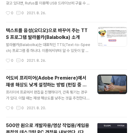
갖고 있다면, Rufus를 이용해 USB 드라이브에 구울 수 있
다. Rufus 프로그램은 공식 웹 사이트에 접속하여 다운로
작성시간
0
0
2021. 8. 26.
드할 수 있다. 공식 웹 사이트는 주소는 다음과 같다. ▶ Ru
fus: https://rufus.ie/ Rufus - The Official Website
(Download, New Releases) rufus.ie 접속 이후에는
텍스트를 음성(오디오)으로 바꾸어 주는 TT
[Rufus 3.15] 다운로드 버튼을 눌러 다운로드를 진행한
S 프로그램 발라볼카(Balabolka) 소개
다. 다운로드 이후에는 Rufus 프로그램을 실행한다. 이후
글 내용
에 다음과 같이 Windows 운영체제 ISO 파일을 [선택]한
발라볼카(Balabolka)는 대표적인 TTS(Text-to-Spee
다. 이후에 파티션 방식 및 UEFI 여부를 선택할 수 있는데,
ch) 프로그램 중 하나다. 이름에서부터 알 수 있듯이 말 그
필자는 2021년 기준 최신 메인보드를 이용하고 있..
대로 텍스트(text)를 음성(speech)으로 변환해주는 소프
작성시간
0
0
2021. 8. 26.
트웨어다. 이러한 Balabolka는 프리웨어(freeware)이
므로 무료로 이용할 수 있다는 점이 장점이다. Balabolka
는 다음의 경로에 접속하여 다운로드할 수 있다. ▶ Balab
어도비 프리미어(Adobe Premiere)에서
olka 다운로드: http://www.cross-plus-a.com/kr/b
재생 해상도 낮게 설정하는 방법 (편집 중 튕
alabolka.htm Balabolka Balabolka는 텍스트 음성 변
글 내용
김 방지)
환(Text-To-Speech, TTS) 프로그램입니다. 당신의
프리미어 프로에서 편집을 진행하다가, 간혹 튕기는 경우
시스템에 설치된 모든 컴퓨터 목소리는 Balabolka로 이
가 있다. 이럴 때는 재생 해상도를 낮추는 것을 추천한다.
용할 수 있습니다. 화면 상의 텍스트를 WAV, MP3, ..
동영상이 재생되는 화면의 오른쪽 아래에서 [재생 해상도
작성시간
0
0
2021. 8. 20.
선택] 탭을 누를 수 있다. 여기에서 재생 해상도를 설정할
수 있는데, 편집을 할 때에는 최대한 렉이 걸리지 않도록 하
기 위해 [1/4]로 설정하는 것을 추천한다. 어차피 동영상
500만 원으로 개발자용/영상 작업용/게임용
[내보내기] 이후에 고화질로 동영상을 볼 수 있기 때문에,
목적의 데스크탑 PC 견적을 내보았다. (다나