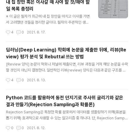
내 집 장만 혹은 이사갈 때 사야 할 것/해야 할
행할 수 있다. 참고로 서머타임과 같은 제도가 있기 때문에,
일 목록 총정리
실제로 거래가 가능한 정확한 시간을 확인할 필요가 있다.
글 내용
본 포스팅에서는 한국투자증권 앱을 이용해 해외 주식을
※ 이 글은 필자가 최근에 내 집 장만을 마치고 이사를 가면
사고파는 방법을 소개한다. ※ 한국투자증권 해외 주식 거
서 고려했던 것들을 정리한 글이다. 필자의 주관적인 생각
래 신청 ※ 한국투자증권 앱을 실행한 뒤에 [메뉴] - [계좌/
과 경험에 근거하여 작성했다. 따라서 잘못된 정보 및 부정
작성시간
4
0
2021. 8. 17.
서비스] - [거래서비스신청] - [해외주식거래신청]을 눌러
확한 정보가 포함되어 있을 수 있으며, 참고용으로 보면 좋
신청한다. 다..
다. 0. 수리 및 입주 청소 다른 사람이 이미 살고 있던 집에
들어가는 경우 수리가 필요하다. 이때 수리 기사님께 직접
딥러닝(Deep Learning) 학회에 논문을 제출한 뒤에, 리뷰(Re
집을 보여드리면서, 수리 항목에 대해서 함께 확인해 보면
view) 평가 분석 및 Rebuttal 쓰는 방법
좋다. 필자의 경우 이전 집주인이 집을 양호하게 관리하고
글 내용
있었기 때문에, 다른 부분은 괜찮았으나 화장실 수리에는
[Review 양식] 논문이 학회나 저널에 제출되면, 리뷰 과정을 거쳐 해당 논문을 수락
비교적 많은 돈을 투자했다. 결과적으로 화장실을 제외한
할 것인지 아닌지 결정한다. 일반적인 리뷰(review) 양식은 다음과 같은 구조를 따
다른 항목은 정말 최소한의 비용으로 수리를 진행했다. 필
른다. 1. 요약(Summary): 해당 논문의 내용을 요약하여 작성한다. 2. 참신성(Nove
작성시간
4
0
2021. 8. 13.
자는 24평형(방 세 개) 집에 혼자 지내게 되었는데, 평수에
lty): 해당 논문이 제안한 메서드, 시스템, 혹은 애플리케이션이 참신한지 작성한다.
비하여 굉장히 저렴..
3. 평가(Evaluation): 논문에서 제안한 방법이 이론적으로 혹은 실험적으로 잘 검증
되었는지 작성한다. 4. 결과의 유의미함(Significance): 논문에서의 결과가 중요한
Python 코드를 활용하여 동전 던지기로 주사위 굴리기와 같은
(significant) 결과인지 작성한다. 5. 강점(Strengths): 논문의 강점을 작성한다.
결과 만들기(Rejection Sampling과 확률론)
"논문이 잘 작성되었고, 아이디어가 참신하다.", "본 논문의 메서드는 ..
글 내용
Rejection Sampling은 특정한 확률 분포에서 데이터를 샘플링하기 위해(표본을
뽑기 위해) 효과적으로 사용할 수 있는 알고리즘 중 하나다. 단, Rejection Sampli
ng을 하기 위해서는 특정한 확률 분포의 확률 밀도 함수(PDF)를 알고 있어야 한다.
작성시간
0
0
2021. 8. 12.
예를 들어 우리가 주사위를 굴린다고 하면, 각 경우에 대하여 확률이 다음과 같이 구