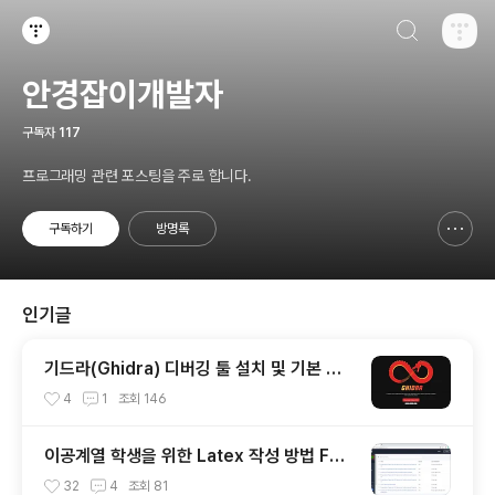
검색하기
티스토리
안경잡이개발자
구독자
117
프로그래밍 관련 포스팅을 주로 합니다.
구독하기
방명록
신고하기 레이어
열기
인기글
기드라(Ghidra) 디버깅 툴 설치 및 기본 사
용 방법
4
1
조회
146
이공계열 학생을 위한 Latex 작성 방법 Fea
t. Overleaf
32
4
조회
81