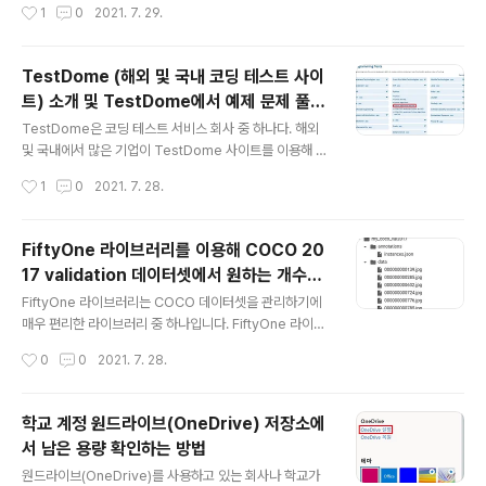
omSaturation 등)
작성시간
1
0
2021. 7. 29.
용하여 크로마키 천의 색상을 선택한다. 그러면 크로마키
사용 방법 또한 매우 간단하다. !pip install fvcore 실습
천의 색상이랑 같은 ..
을 위해 간단히 한 장의 고양이 이미지를 준비해 보자. 필자
는 상업적으로 사용이 가능한 무료 이미지를 준비해 보았
TestDome (해외 및 국내 코딩 테스트 사이
다. !curl https://visualhunt.com/photos/16/cat.jpg
트) 소개 및 TestDome에서 예제 문제 풀어
-o cat.jpg import cv2 np_image = cv2.imread('c
글 내용
보기
at.jpg') print(np_image.shape) 실행 결과를 확인해
TestDome은 코딩 테스트 서비스 회사 중 하나다. 해외
보면 (696, 1024, 3)이라는 값이 이미지 해상도로 출력된
및 국내에서 많은 기업이 TestDome 사이트를 이용해 지
다. 이후에..
원자들을 코딩 테스트를 통해 평가하고 있다. ▶ TestDo
작성시간
1
0
2021. 7. 28.
me 테스트(Test) 사이트: https://www.testdome.co
m/tests Tests | TestDome www.testdome.com
사이트에 접속하면 다음과 같이 다양한 프로그래밍 테스트
FiftyOne 라이브러리를 이용해 COCO 20
유형의 문제들을 확인할 수 있다. 한 번 간단하게 [Python
17 validation 데이터셋에서 원하는 개수의
Algorithms and SQL] 페이지로 접속해 보겠다. 자신이
글 내용
이미지만 가져와 작은 크기의 데이터셋 구축
원하는 테스트 유형을 선택한 뒤에, [Take a Practice T
FiftyOne 라이브러리는 COCO 데이터셋을 관리하기에
하기
est] 버튼을 눌러 연습용 테스트를 진행할 수 있다. TestD
매우 편리한 라이브러리 중 하나입니다. FiftyOne 라이브
ome에서는 기본적으로 인터넷 검색 및 기타 IDE를 사용
러리의 공식 웹 사이트에서 제공하고 있는 COCO 데이터
작성시간
0
0
2021. 7. 28.
하는 것..
셋 관리 튜토리얼은 다음과 같습니다. 본 포스팅은 아래의
튜토리얼을 참고하여 작성되었습니다. ▶ FiftyOne 공식
웹 사이트: https://voxel51.com/docs/fiftyone/inte
학교 계정 원드라이브(OneDrive) 저장소에
grations/coco.html COCO Integration — FiftyOn
서 남은 용량 확인하는 방법
e 0.11.1 documentation COCO Integration With s
글 내용
upport from the team behind the COCO dataset,
원드라이브(OneDrive)를 사용하고 있는 회사나 학교가