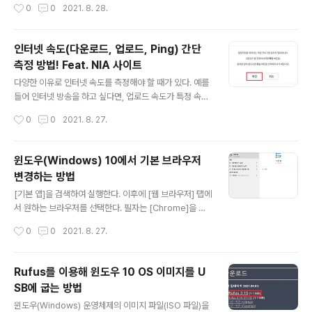
작성시간
0
0
2021. 8. 28.
_h, o..
드를 사용합니다. 시크릿 모드는 크롬(Chrome) 브라우저
를 실행한 뒤에 [새 시크릿 창] 버튼을 클릭하거나 [Ctrl +
Shift + N]을 눌러서 간단하게 열 수 있습니다. 시크릿 모
인터넷 속도(다운로드, 업로드, Ping) 간단
드가 실행되면 다음과 같은 화면이 등장합니다. 스크릿 모
측정 방법! Feat. NIA 사이트
드를 이용하면 방문 기록, 쿠키 및 사이트 데이터, 양식에
글 내용
입력한 정보가 저장되지 않습니다. 다시 말해 이러한 정보
다양한 이유로 인터넷 속도를 측정해야 할 때가 있다. 예를
가 현재 사용하고 있는 기기(컴퓨터)에 저장되지 않습니다.
들어 인터넷 방송을 하고 싶다면, 업로드 속도가 특정 속도
그래서 나중에 내 컴퓨터를 다른 사람이 사용하더라도, 내
이상이 나와야 한다. 따라서 자신의 인터넷 속도를 측정하
작성시간
0
0
2021. 8. 27.
가 어디에 접속했는지 알 수 없는 것입니다. (참고로 일반적
는 방법에 대해 알고 있으면 좋다. 이때 간단하게 사용할 수
인 경..
있는 서비스로는 NIA에서 제공하는 [인터넷 속도 측정] 서
비스가 있다. 아주 간단하게 사용해 볼 수 있다. ▶ NIA 인
윈도우(Windows) 10에서 기본 브라우저
터넷 속도 측정: https://speed.nia.or.kr/index.asp 한
변경하는 방법
국정보화진흥원 - 인터넷 품질측정 시스템 speed.nia.o
글 내용
r.kr 웹 사이트에 접속한 뒤에는 필요한 프로그램을 다운로
[기본 앱]을 검색하여 실행한다. 이후에 [웹 브라우저] 탭에
드한다. 이후에 다음과 같이 기본 설정 그대로 설치를 진행
서 원하는 브라우저를 선택한다. 필자는 [Chrome]을 선
하면 된다. 필자의 경우 전체 설치 과정이 약 1분 내외의 시
택했다.
작성시간
0
0
2021. 8. 27.
간을 요구했다. 결과적으로 다음과 같이..
Rufus를 이용해 윈도우 10 OS 이미지를 U
SB에 굽는 방법
글 내용
윈도우(Windows) 운영체제의 이미지 파일(ISO 파일)을