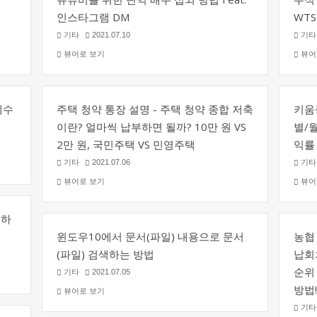
인스타그램 DM
WT
기타
2021.07.10
기
뷰어로 보기
뷰어
예수
주택 청약 통장 설명 - 주택 청약 종합 저축
키움증
이란? 얼마씩 납부하면 될까? 10만 원 VS
별/
2만 원, 국민주택 VS 민영주택
익률
기타
2021.07.06
기
뷰어로 보기
뷰어
원하
윈도우10에서 문서(파일) 내용으로 문서
농협
(파일) 검색하는 방법
납회
순위
기타
2021.07.05
방법!
뷰어로 보기
기