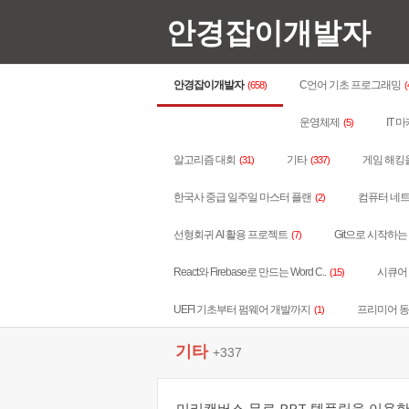
안경잡이개발자
안경잡이개발자
C언어 기초 프로그래밍
(658)
(
운영체제
IT 
(5)
알고리즘 대회
기타
게임 해킹
(31)
(337)
한국사 중급 일주일 마스터 플랜
컴퓨터 네
(2)
선형회귀 AI 활용 프로젝트
Git으로 시작하
(7)
React와 Firebase로 만드는 Word C..
시큐어 코
(15)
UEFI 기초부터 펌웨어 개발까지
프리미어 
(1)
기타
+337
미리캔버스 무료 PPT 템플릿을 이용