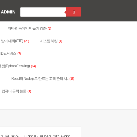
ADMIN
자바 리듬게임 만들기 강좌
(8)
 방어 대회(CTF)
시스템 해킹
(23)
(4)
IDE 서비스
(7)
Python Crawling)
(14)
React와 Node.js로 만드는 고객 관리 시..
)
(18)
컴퓨터 공학 논문
(1)
기본 용어 - HTS란 무엇일까? MTS,