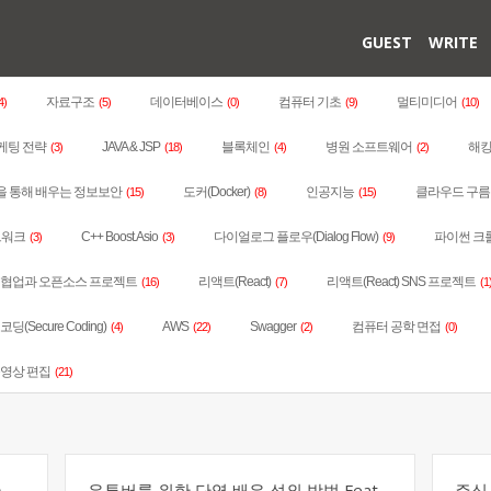
GUEST
WRITE
자료구조
데이터베이스
컴퓨터 기초
멀티미디어
4)
(5)
(0)
(9)
(10)
마케팅 전략
JAVA & JSP
블록체인
병원 소프트웨어
해킹
(3)
(18)
(4)
(2)
을 통해 배우는 정보보안
도커(Docker)
인공지능
클라우드 구름 
(15)
(8)
(15)
트워크
C++ Boost.Asio
다이얼로그 플로우(Dialog Flow)
파이썬 크롤링(
(3)
(3)
(9)
는 협업과 오픈소스 프로젝트
리액트(React)
리액트(React) SNS 프로젝트
(16)
(7)
(1
딩(Secure Coding)
AWS
Swagger
컴퓨터 공학 면접
(4)
(22)
(2)
(0)
동영상 편집
(21)
한
유튜버를 위한 단역 배우 섭외 방법 Feat.
주식 