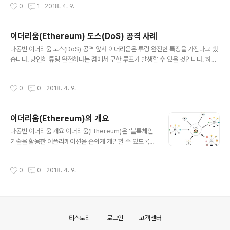
작성시간
0
1
2018. 4. 9.
번호 설정창이 나오고 비밀번호를 입력하여 생성하면 다음
가 발생했습니다. 이 사건 때문에 이더리움의 가격은 폭락
과..
하였고, 궁극적으로 전체 이더리움의 10%에 달하는 이더
리움이 해킹당하는 결과를 낳았습니다. 이더리움 DAO 플
이더리움(Ethereum) 도스(DoS) 공격 사례
랫폼은 당연히 코드를 기반으로 작동하며 내부적으로 나누
글 내용
나동빈 이더리움 도스(DoS) 공격 앞서 이더리움은 튜링 완전한 특징을 가진다고 했
기(Split) 기능이 사용됩니다. splitDAO() 함수는 특정 계
습니다. 당연히 튜링 완전하다는 점에서 무한 루프가 발생할 수 있을 것입니다. 하지
정의 잔액과 합계 금액을 갱신하는 함수입니다. 따라서 spl
만 이더리움에서는 수수료(Fee)가 존재하기 때문에 공격을 수행할 때마다 일정한
itDAO가 다시 호출되기 이전에 어떠한 함수의 호출이라도
수수료를 공격자가 지불해야 합니다. 이는 결과적으로 채굴자들에게 더 많은 수수료
발생시킬 수 있다면 무한 재귀 호출(Infinite Recursion)
작성시간
0
0
2018. 4. 9.
를 지급하여 채굴자들을 유입시키는 역할을 수행합니다. 그래서 공격 덕분에 오히려
을 발생시켜 원하는 만큼 자금을 이동시킬 수 있습니다. 다
보안이 증가하는 것입니다. 이는 이더리움 블록체인의 선순환 구조를 형성합니다. 하
시 말..
지만 만약 이더리움의 수수료가 굉장히 저렴하다면 악의적인 목적을 가진 공격자는
이더리움(Ethereum)의 개요
도스(DoS) 공격을 수행할 수 있습니다. 실제로 2016년 말에는 이더리움 네트워크
글 내용
에 지속적인 도스 공격이 감행이 되었습니다. 그 결과 네트워크가 ..
나동빈 이더리움 개요 이더리움(Ethereum)은 ‘블록체인
기술을 활용한 어플리케이션을 손쉽게 개발할 수 있도록
해주는 플랫폼’으로 비탈릭 부테린(Vitalik Buterin)이 개
발했습니다. 현재 존재하는 이더리움 클래식(Ethereum
작성시간
0
0
2018. 4. 9.
Classic)이 이더리움 가상화폐의 초기 모델입니다. 이러
한 이더리움이 매우 사랑받고 성장하게 된 계기는 개발자
친화적인 환경이 구성되어있다는 특징 때문입니다. 이더리
움은 튜링 완전(Turing-Complete)한 시스템을 갖추고
있어 개발 언어에 구애받지 않고 누구나 이더리움 기반의
의안내
티스토리
로그인
고객센터
어플리케이션을 개발할 수 있습니다. 대표적으로 스마트