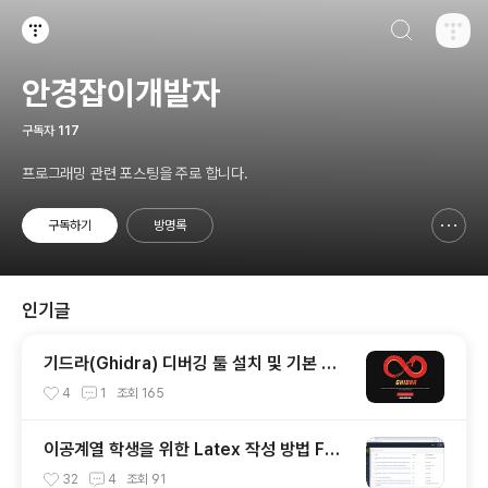
검색하기
티스토리
안경잡이개발자
구독자
117
프로그래밍 관련 포스팅을 주로 합니다.
구독하기
방명록
신고하기 레이어
열기
인기글
기드라(Ghidra) 디버깅 툴 설치 및 기본 사
용 방법
4
1
조회
165
이공계열 학생을 위한 Latex 작성 방법 Fea
t. Overleaf
32
4
조회
91