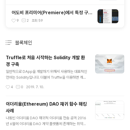
어도비 프리미어(Premiere)에서 특정 구간
(범위)만 내보내기(출력)하는 방법
9
2
조회
59
블록체인
분류 전체보기
주요 글 목록
Truffle로 처음 시작하는 Solidity 개발 환
경 구축
글 내용
일반적으로 DApp을 개발하기 위해서 사용하는 대표적인
언어는 Solidity입니다. 더불어 Truffle을 이용하면 개발
환경을 매우 쉽게 구축할 수 있습니다. 더불어 메타마스크
작성시간
4
0
2019. 7. 10.
(MetaMask)는 이더리움 관련 앱을 개발하거나 사용하는
전반적인 과정에 있어서 필요하기 때문에 미리 설치해두시
면 좋습니다. 말 나온 김에 MetaMask부터 설치를 진행하
이더리움(Ethereum) DAO 재귀 함수 해킹
겠습니다. ▶ MetaMask 공식 홈페이지: https://meta
사례
mask.io/ Metamask는 Chrome 확장 프로그램의 형
글 내용
태로 이용할 수 있습니다. 다운로드를 받아주세요. Meta
나동빈 이더리움 DAO 재귀적 이더리움 전송 공격 2016
mask를 처음 시작하면, 곧바로 지갑을 생성하여 관리할
년 6월에 이더리움 DAO 계약 플랫폼에 존재하는 취약점
수 있습니다. 약관에도 동의를 해주겠습니다. 이후에 비밀
을 이용해 360만 개의 이더리움(ETH)이 해킹당하는 사고