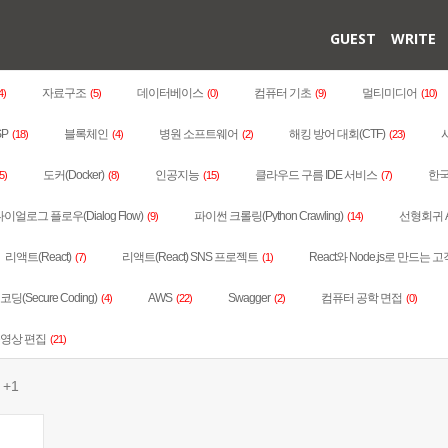
GUEST
WRITE
자료구조
데이터베이스
컴퓨터 기초
멀티미디어
4)
(5)
(0)
(9)
(10)
SP
블록체인
병원 소프트웨어
해킹 방어 대회(CTF)
(18)
(4)
(2)
(23)
도커(Docker)
인공지능
클라우드 구름 IDE 서비스
한국
5)
(8)
(15)
(7)
이얼로그 플로우(Dialog Flow)
파이썬 크롤링(Python Crawling)
선형회귀 
(9)
(14)
리액트(React)
리액트(React) SNS 프로젝트
React와 Node.js로 만드는 고
(7)
(1)
딩(Secure Coding)
AWS
Swagger
컴퓨터 공학 면접
(4)
(22)
(2)
(0)
동영상 편집
(21)
지
+1