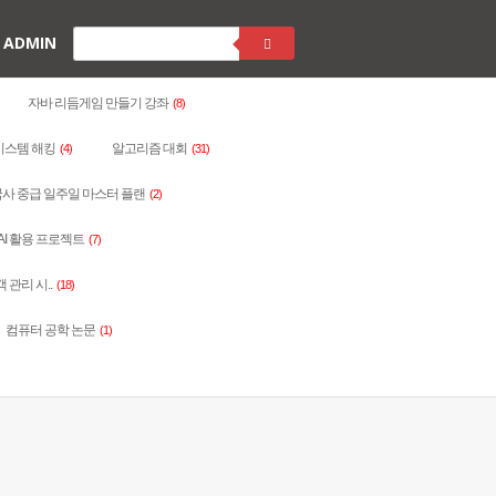
ADMIN
자바 리듬게임 만들기 강좌
(8)
시스템 해킹
알고리즘 대회
(4)
(31)
사 중급 일주일 마스터 플랜
(2)
AI 활용 프로젝트
(7)
객 관리 시..
(18)
컴퓨터 공학 논문
(1)