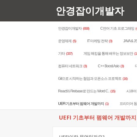
안경잡이개발자
안경잡이개발자
C언어 기초 프로그래밍
(658)
(
운영체제
IT 마케팅 전략
JAVA & J
(5)
(3)
기타
게임 해킹을 통해 배우는 정보보안
(337)
(1
컴퓨터 네트워크
C++ Boost.Asio
다
(3)
(3)
Git으로 시작하는 협업과 오픈소스 프로젝트
(16)
React와 Firebase로 만드는 Word C..
시큐어 코
(15)
UEFI 기초부터 펌웨어 개발까지
프리미어 
(1)
UEFI 기초부터 펌웨어 개발까
UEFI이란 무엇일까요?