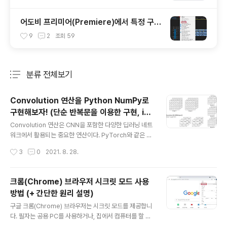
어도비 프리미어(Premiere)에서 특정 구간
(범위)만 내보내기(출력)하는 방법
9
2
조회
59
분류 전체보기
주요 글 목록
Convolution 연산을 Python NumPy로
구현해보자! (단순 반복문을 이용한 구현, im
글 내용
2col을 이용한 구현)
Convolution 연산은 CNN을 포함한 다양한 딥러닝 네트
워크에서 활용되는 중요한 연산이다. PyTorch와 같은 딥
러닝 프레임워크에서는 Convolution 연산을 기본적으로
작성시간
3
0
2021. 8. 28.
제공하고 있다. 이러한 Convolution 연산에 대해 더욱 자
세히 이해하기 위하여 본 포스팅에서는 Convolution 연
산을 Python NumPy만을 이용해 구현해보도록 하겠다.
크롬(Chrome) 브라우저 시크릿 모드 사용
예를 들어 입력 차원이 (배치 크기, 채널 크기, 높이, 너비)
방법 (+ 간단한 원리 설명)
= (2, 3, 5, 5)인 예시를 확인해 보자. 이때 3 X 3짜리 커
글 내용
널을 3개 사용하여 stride = 2, padding = 0 설정으로
구글 크롬(Chrome) 브라우저는 시크릿 모드를 제공합니
Convolution 연산을 수행하면 그 결과는 다음과 같다. 수
다. 필자는 공용 PC를 사용하거나, 집에서 컴퓨터를 할 때
식으로 표현하자면 출력 차원은 (배치 크기, 커널 개수, out
에도 PC에 방문 기록을 남기지 않고자 할 때는 시크릿 모