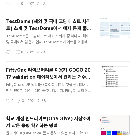
omSaturation 등)
작성시간
1
0
2021. 7. 29.
용하여 크로마키 천의 색상을 선택한다. 그러면 크로마키
사용 방법 또한 매우 간단하다. !pip install fvcore 실습
천의 색상이랑 같은 ..
을 위해 간단히 한 장의 고양이 이미지를 준비해 보자. 필자
는 상업적으로 사용이 가능한 무료 이미지를 준비해 보았
TestDome (해외 및 국내 코딩 테스트 사이
다. !curl https://visualhunt.com/photos/16/cat.jpg
트) 소개 및 TestDome에서 예제 문제 풀어
-o cat.jpg import cv2 np_image = cv2.imread('c
글 내용
보기
at.jpg') print(np_image.shape) 실행 결과를 확인해
TestDome은 코딩 테스트 서비스 회사 중 하나다. 해외
보면 (696, 1024, 3)이라는 값이 이미지 해상도로 출력된
및 국내에서 많은 기업이 TestDome 사이트를 이용해 지
다. 이후에..
원자들을 코딩 테스트를 통해 평가하고 있다. ▶ TestDo
작성시간
1
0
2021. 7. 28.
me 테스트(Test) 사이트: https://www.testdome.co
m/tests Tests | TestDome www.testdome.com
사이트에 접속하면 다음과 같이 다양한 프로그래밍 테스트
FiftyOne 라이브러리를 이용해 COCO 20
유형의 문제들을 확인할 수 있다. 한 번 간단하게 [Python
17 validation 데이터셋에서 원하는 개수의
Algorithms and SQL] 페이지로 접속해 보겠다. 자신이
글 내용
이미지만 가져와 작은 크기의 데이터셋 구축
원하는 테스트 유형을 선택한 뒤에, [Take a Practice T
FiftyOne 라이브러리는 COCO 데이터셋을 관리하기에
하기
est] 버튼을 눌러 연습용 테스트를 진행할 수 있다. TestD
매우 편리한 라이브러리 중 하나입니다. FiftyOne 라이브
ome에서는 기본적으로 인터넷 검색 및 기타 IDE를 사용
러리의 공식 웹 사이트에서 제공하고 있는 COCO 데이터
작성시간
0
0
2021. 7. 28.
하는 것..
셋 관리 튜토리얼은 다음과 같습니다. 본 포스팅은 아래의
튜토리얼을 참고하여 작성되었습니다. ▶ FiftyOne 공식
웹 사이트: https://voxel51.com/docs/fiftyone/inte
학교 계정 원드라이브(OneDrive) 저장소에
grations/coco.html COCO Integration — FiftyOn
서 남은 용량 확인하는 방법
e 0.11.1 documentation COCO Integration With s
글 내용
upport from the team behind the COCO dataset,
원드라이브(OneDrive)를 사용하고 있는 회사나 학교가