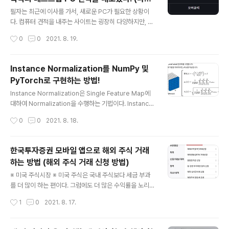
편집할 때는 고전적인 프리미어 튕김 문제나 렉으로부터
글 내용
와, 컴퓨존)
시간을 덜 뺏기기 위해 재생 해상도를 [1/4]로 설정하도록
필자는 최근에 이사를 가서, 새로운 PC가 필요한 상황이
하자. 이후에 다음과 같이 동영상을 재생할 때의 해상도가
다. 컴퓨터 견적을 내주는 사이트는 굉장히 다양하지만, 필
낮아지는 것을 확인할 수 있다.
자는 주로 ① 컴퓨존과 ② 다나와에서 검색해서 찾아보았
작성시간
0
0
2021. 8. 19.
다. 다나와 조립PC 메인 페이지는 다음과 같다. ▶ 다나와
조립PC 메인 페이지: http://shop.danawa.com/shop
main/ 조립PC : 샵다나와 가정/사무용PC, 게임용PC, 하
Instance Normalization를 NumPy 및
이엔드PC 등 다양한 조립PC를 한눈에 비교하고 저렴하게
PyTorch로 구현하는 방법!
구매하세요. shop.danawa.com 이후에 [하이엔드PC]
글 내용
- [고사양 게임용]에 들어가면 고성능 PC 견적을 확인할
Instance Normalization은 Single Feature Map에
수 있다. 가격대를 확인하면서 둘러보면 된다. 이때 평가와
대하여 Normalization을 수행하는 기법이다. Instance
후기가 많은 상품을 선택하여 확인할 수 있다. 이후에 다음
Normalization은 Style Transfer나 StyleGAN과 같
작성시간
0
0
2021. 8. 18.
과 같이 해당 제품의 [기본사양]을 확인할 수 있다...
이 다양한 기술 및 아키텍처에서 활용되기 때문에, 알아 두
면 상당히 좋다. ※ Batch Normalization ※ 먼저 Batch
Normalization에 대해 알아보자. 매우 많은 딥러닝 네트
한국투자증권 모바일 앱으로 해외 주식 거래
워크에서 활용되고 있는 정규화 레이어이며, Batch Nor
하는 방법 (해외 주식 거래 신청 방법)
malization은 채널별로 현재 배치에 포함된 모든 이미지
글 내용
에 대하여 정규화를 수행한다. 그래서 각 채널별로 mean
※ 미국 주식시장 ※ 미국 주식은 국내 주식보다 세금 부과
과 variance를 계산하는 것을 확인할 수 있다. ※ Instanc
를 더 많이 하는 편이다. 그럼에도 더 많은 수익률을 노리기
e Normalization ※ Instan..
위하여 미국 주식을 구매하고자 하는 경우가 많다. 기본적
작성시간
1
0
2021. 8. 17.
으로 미국 주식시장의 개장 시간은 미국 동부 기준으로 주
중 9시 30분 ~ 16시다. 한국 기준으로 저녁 23시 30분부
터 그다음 날 새벽 6시까지 미국 주식시장에서 거래를 진