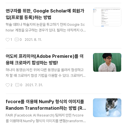
성된다는 것을 알 수 있다. 1) 눈금 1이 나올 확률 = 1/6 2) 눈금 2가 나올 확률 = 1/
6 3) 눈금 3이 나올 확률 = 1/6 4) 눈금 4가 나올 확률 = 1/6 5) 눈금 5가 나올 확률
연구자를 위한, Google Scholar에 회원가
= 1/6 6) 눈금 6이 나올 확률 = 1/6 하지만 우리가 "주사위"를 갖고 있지 않아서, 확
입(프로필 등록)하는 방법
률 분포에서 샘플링(sampling)을 진행할 수 없는 ..
글 내용
학술 대회나 학술지에 논문을 투고하기 전에 Google Sc
holar 계정을 요구하는 경우가 있다. 필자는 아직까지 Go
ogle Scholar 계정이 없는 상태였는데, 이번에 한 컨퍼런
작성시간
1
0
2021. 8. 11.
스에 논문을 투고하는 김에 Google Scholar에 Googl
e Scholar에 회원가입을 진행하는 방법은 간단하다. 아래
의 Google Scholar 프로필 페이지에 방문한다. ▶ Goo
어도비 프리미어(Adobe Premiere)를 이
gle Scholar 프로필: https://scholar.google.com/ci
용해 크로마키 합성하는 방법!
tations Google 학술검색 서지정보 하나의 계정으로 모
글 내용
든 Google 서비스를 Google 학술검색 서지정보로 이동
하나의 동영상/사진 위에 다른 동영상을 올려서 합성하고
하려면 로그인하세요. accounts.google.com 프로필
자 할 때 크로마키 합성 기법을 이용할 수 있다. 크로마키
페이지에 방문한 뒤에 다음과 같이 이름, 소속(학교나 연구
합성 방법은 매우 간단하므로, 빠르게 실습해보겠다. 일단
작성시간
2
0
2021. 7. 31.
실), 이..
크로마키 천과 함께 찍은 영상을 준비해 보자. 일반적으로
크로마키 천과 함께 찍은 영상이라고 해도, 다음과 같이 배
경 사물이 존재할 수 있다. 이럴 때는 [효과 컨트롤]에서
fvcore를 이용해 NumPy 형식의 이미지를
[불투명도]에서 [펜] 도구를 이용하여 인물이 존재하는 영
Random Transformation하는 방법 (Ra
역만 얻을 수 있다. 결과적으로 다음과 같이 자신이 원하는
글 내용
ndomRotation, RandomFlip, Random
인물이 존재하는 영역만 잘라낼 수 있다. 이제 크로마키 합
FAIR (Facebook AI Research) 팀에서 만든 fvcore
Contrast, RandomBrightness, Rand
성을 위해 [효과] 탭에서 [울트라 키]를 찾아 적용한다. 이
를 이용하여 NumPy 형식의 이미지를 변형(transformat
후에 [키 색상] 속성의 값을 설정한다. 스포이드 도구를 이
ion)할 수 있다. 다음과 같이 fvcore를 설치할 수 있으며,