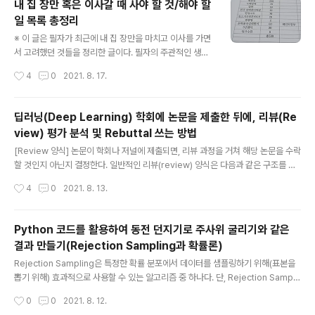
내 집 장만 혹은 이사갈 때 사야 할 것/해야 할
행할 수 있다. 참고로 서머타임과 같은 제도가 있기 때문에,
일 목록 총정리
실제로 거래가 가능한 정확한 시간을 확인할 필요가 있다.
글 내용
본 포스팅에서는 한국투자증권 앱을 이용해 해외 주식을
※ 이 글은 필자가 최근에 내 집 장만을 마치고 이사를 가면
사고파는 방법을 소개한다. ※ 한국투자증권 해외 주식 거
서 고려했던 것들을 정리한 글이다. 필자의 주관적인 생각
래 신청 ※ 한국투자증권 앱을 실행한 뒤에 [메뉴] - [계좌/
과 경험에 근거하여 작성했다. 따라서 잘못된 정보 및 부정
작성시간
4
0
2021. 8. 17.
서비스] - [거래서비스신청] - [해외주식거래신청]을 눌러
확한 정보가 포함되어 있을 수 있으며, 참고용으로 보면 좋
신청한다. 다..
다. 0. 수리 및 입주 청소 다른 사람이 이미 살고 있던 집에
들어가는 경우 수리가 필요하다. 이때 수리 기사님께 직접
딥러닝(Deep Learning) 학회에 논문을 제출한 뒤에, 리뷰(Re
집을 보여드리면서, 수리 항목에 대해서 함께 확인해 보면
view) 평가 분석 및 Rebuttal 쓰는 방법
좋다. 필자의 경우 이전 집주인이 집을 양호하게 관리하고
글 내용
있었기 때문에, 다른 부분은 괜찮았으나 화장실 수리에는
[Review 양식] 논문이 학회나 저널에 제출되면, 리뷰 과정을 거쳐 해당 논문을 수락
비교적 많은 돈을 투자했다. 결과적으로 화장실을 제외한
할 것인지 아닌지 결정한다. 일반적인 리뷰(review) 양식은 다음과 같은 구조를 따
다른 항목은 정말 최소한의 비용으로 수리를 진행했다. 필
른다. 1. 요약(Summary): 해당 논문의 내용을 요약하여 작성한다. 2. 참신성(Nove
작성시간
4
0
2021. 8. 13.
자는 24평형(방 세 개) 집에 혼자 지내게 되었는데, 평수에
lty): 해당 논문이 제안한 메서드, 시스템, 혹은 애플리케이션이 참신한지 작성한다.
비하여 굉장히 저렴..
3. 평가(Evaluation): 논문에서 제안한 방법이 이론적으로 혹은 실험적으로 잘 검증
되었는지 작성한다. 4. 결과의 유의미함(Significance): 논문에서의 결과가 중요한
Python 코드를 활용하여 동전 던지기로 주사위 굴리기와 같은
(significant) 결과인지 작성한다. 5. 강점(Strengths): 논문의 강점을 작성한다.
결과 만들기(Rejection Sampling과 확률론)
"논문이 잘 작성되었고, 아이디어가 참신하다.", "본 논문의 메서드는 ..
글 내용
Rejection Sampling은 특정한 확률 분포에서 데이터를 샘플링하기 위해(표본을
뽑기 위해) 효과적으로 사용할 수 있는 알고리즘 중 하나다. 단, Rejection Sampli
ng을 하기 위해서는 특정한 확률 분포의 확률 밀도 함수(PDF)를 알고 있어야 한다.
작성시간
0
0
2021. 8. 12.
예를 들어 우리가 주사위를 굴린다고 하면, 각 경우에 대하여 확률이 다음과 같이 구