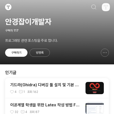
검색하기
티스토리
안경잡이개발자
구독자
117
프로그래밍 관련 포스팅을 주로 합니다.
구독하기
방명록
신고하기 레이어
열기
인기글
기드라(Ghidra) 디버깅 툴 설치 및 기본 사
용 방법
4
1
조회
162
이공계열 학생을 위한 Latex 작성 방법 Fea
t. Overleaf
32
4
조회
87