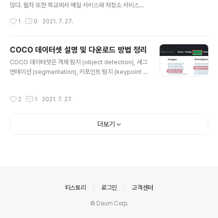
we’ve made it easy to dowload, visualize, and e
많다. 필자 또한 학교에서 메일 서비스와 저장소 서비스를
valua..
Microsoft의 OneDrive를 통해 제공하고 있다. 필자를
작성시간
1
0
2021. 7. 27.
포함해 많은 학교에서는 기본적으로 1TB 정도의 용량을
제공하는 경우가 많다. 이때 할당된 용량 중에서 얼마나 남
았는지 궁금하다면, 다음과 같이 확인할 수 있다. [오른쪽
COCO 데이터셋 설명 및 다운로드 방법 정리
위 톱니바퀴(설정) 버튼] - [OneDrive 설정] - [기타 설
글 내용
COCO 데이터셋은 객체 탐지 (object detection), 세그
정] - [저장소 메트릭]에 들어간다. 그러면 다음과 같이 저
먼테이션 (segmentation), 키포인트 탐지 (keypoint d
장소의 남은 공간이 출력된다. 필자의 경우 1TB 중에서 6
etection) 등의 컴퓨터 비전(computer vision) 분야의
27.25GB의 공간이 남은 상태다.
task를 목적으로 만들어진 데이터셋입니다. 실제로 obje
작성시간
2
1
2021. 7. 27.
ct detection 관련 논문을 읽어 보면, 논문에서 성능 평가
목적으로 많이 사용되는 데이터셋 중에서 COCO 2017을
확인할 수 있습니다. 더불어 많은 object detection 라이
더보기
브러리는 이러한 COCO 데이터셋으로 사전 학습된(pre-
trained) 모델을 제공하고 있습니다. COCO 2017 데이
터셋은 다음과 같이 구성되어 있습니다. ▶ 학습(training)
데이터셋: 118,000장의 이미지 ▶ 검증(valida..
의안내
티스토리
로그인
고객센터
© Daum Corp.