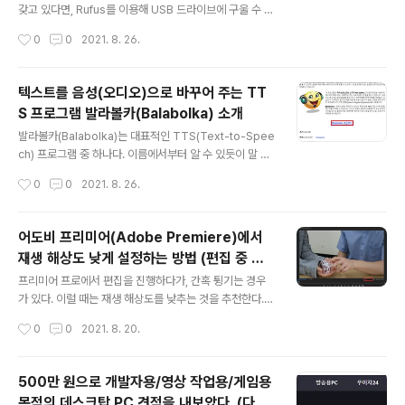
갖고 있다면, Rufus를 이용해 USB 드라이브에 구울 수 있
다. Rufus 프로그램은 공식 웹 사이트에 접속하여 다운로
작성시간
0
0
2021. 8. 26.
드할 수 있다. 공식 웹 사이트는 주소는 다음과 같다. ▶ Ru
fus: https://rufus.ie/ Rufus - The Official Website
(Download, New Releases) rufus.ie 접속 이후에는
텍스트를 음성(오디오)으로 바꾸어 주는 TT
[Rufus 3.15] 다운로드 버튼을 눌러 다운로드를 진행한
S 프로그램 발라볼카(Balabolka) 소개
다. 다운로드 이후에는 Rufus 프로그램을 실행한다. 이후
글 내용
에 다음과 같이 Windows 운영체제 ISO 파일을 [선택]한
발라볼카(Balabolka)는 대표적인 TTS(Text-to-Spee
다. 이후에 파티션 방식 및 UEFI 여부를 선택할 수 있는데,
ch) 프로그램 중 하나다. 이름에서부터 알 수 있듯이 말 그
필자는 2021년 기준 최신 메인보드를 이용하고 있..
대로 텍스트(text)를 음성(speech)으로 변환해주는 소프
작성시간
0
0
2021. 8. 26.
트웨어다. 이러한 Balabolka는 프리웨어(freeware)이
므로 무료로 이용할 수 있다는 점이 장점이다. Balabolka
는 다음의 경로에 접속하여 다운로드할 수 있다. ▶ Balab
어도비 프리미어(Adobe Premiere)에서
olka 다운로드: http://www.cross-plus-a.com/kr/b
재생 해상도 낮게 설정하는 방법 (편집 중 튕
alabolka.htm Balabolka Balabolka는 텍스트 음성 변
글 내용
김 방지)
환(Text-To-Speech, TTS) 프로그램입니다. 당신의
프리미어 프로에서 편집을 진행하다가, 간혹 튕기는 경우
시스템에 설치된 모든 컴퓨터 목소리는 Balabolka로 이
가 있다. 이럴 때는 재생 해상도를 낮추는 것을 추천한다.
용할 수 있습니다. 화면 상의 텍스트를 WAV, MP3, ..
동영상이 재생되는 화면의 오른쪽 아래에서 [재생 해상도
작성시간
0
0
2021. 8. 20.
선택] 탭을 누를 수 있다. 여기에서 재생 해상도를 설정할
수 있는데, 편집을 할 때에는 최대한 렉이 걸리지 않도록 하
기 위해 [1/4]로 설정하는 것을 추천한다. 어차피 동영상
500만 원으로 개발자용/영상 작업용/게임용
[내보내기] 이후에 고화질로 동영상을 볼 수 있기 때문에,
목적의 데스크탑 PC 견적을 내보았다. (다나