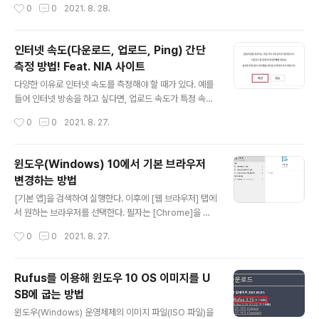
작성시간
0
0
2021. 8. 28.
_h, o..
드를 사용합니다. 시크릿 모드는 크롬(Chrome) 브라우저
를 실행한 뒤에 [새 시크릿 창] 버튼을 클릭하거나 [Ctrl +
Shift + N]을 눌러서 간단하게 열 수 있습니다. 시크릿 모
인터넷 속도(다운로드, 업로드, Ping) 간단
드가 실행되면 다음과 같은 화면이 등장합니다. 스크릿 모
측정 방법! Feat. NIA 사이트
드를 이용하면 방문 기록, 쿠키 및 사이트 데이터, 양식에
글 내용
입력한 정보가 저장되지 않습니다. 다시 말해 이러한 정보
다양한 이유로 인터넷 속도를 측정해야 할 때가 있다. 예를
가 현재 사용하고 있는 기기(컴퓨터)에 저장되지 않습니다.
들어 인터넷 방송을 하고 싶다면, 업로드 속도가 특정 속도
그래서 나중에 내 컴퓨터를 다른 사람이 사용하더라도, 내
이상이 나와야 한다. 따라서 자신의 인터넷 속도를 측정하
작성시간
0
0
2021. 8. 27.
가 어디에 접속했는지 알 수 없는 것입니다. (참고로 일반적
는 방법에 대해 알고 있으면 좋다. 이때 간단하게 사용할 수
인 경..
있는 서비스로는 NIA에서 제공하는 [인터넷 속도 측정] 서
비스가 있다. 아주 간단하게 사용해 볼 수 있다. ▶ NIA 인
윈도우(Windows) 10에서 기본 브라우저
터넷 속도 측정: https://speed.nia.or.kr/index.asp 한
변경하는 방법
국정보화진흥원 - 인터넷 품질측정 시스템 speed.nia.o
글 내용
r.kr 웹 사이트에 접속한 뒤에는 필요한 프로그램을 다운로
[기본 앱]을 검색하여 실행한다. 이후에 [웹 브라우저] 탭에
드한다. 이후에 다음과 같이 기본 설정 그대로 설치를 진행
서 원하는 브라우저를 선택한다. 필자는 [Chrome]을 선
하면 된다. 필자의 경우 전체 설치 과정이 약 1분 내외의 시
택했다.
작성시간
0
0
2021. 8. 27.
간을 요구했다. 결과적으로 다음과 같이..
Rufus를 이용해 윈도우 10 OS 이미지를 U
SB에 굽는 방법
글 내용
윈도우(Windows) 운영체제의 이미지 파일(ISO 파일)을