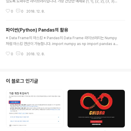
있도록 도와주는 라이브러리입니다. 가장 간단한 예제로 (1, 1), (2, 2), (3, 3)을
선으로 잇는 그래프를 만들어보도록 하겠습니다. import matplotlib.pyplot
0
0
2018. 12. 8.
as plt x = [1, 2, 3] y = [1, 2, 3] plt.plot(x, y) plt.title("My Plot") plt.xla
bel("X") plt.ylabel("Y") plt.show() 그래프를 그림 형태로 저장하기 위해서
는 plt.savefig(그림 파일) 명령어를 이용하여 저장할 수 있습니다. 또한 하나
파이썬(Python) Pandas의 활용
의 그림 파일에 여러 개의 그래프가 들어가도록 코딩을 할 수도 있습니다. imp
글 내용
ort matplotlib.pypl..
※ Data Frame의 마스킹 ※ Pandas의 Data Frame 라이브러리는 Numpy
처럼 마스킹 연산이 가능합니다. import numpy as np import pandas as
pd df = pd.DataFrame(np.random.randint(1, 10, (2, 2)), index=[0,
0
0
2018. 12. 8.
1], columns=["A", "B"]) print(df) # 데이터 프레임 출력하기 print(df["A"]
= 5 df = df.groupby("Type").filter(my_filter) print(df) 또한 가장 단순
한 형태의 필터링은 다음과 같이 임의의 속성으로 데이터를 추출하는 것입니다.
import pandas as pd df = pd.DataFrame([ ['Apple', 7, 5, 'F..
이 블로그 인기글