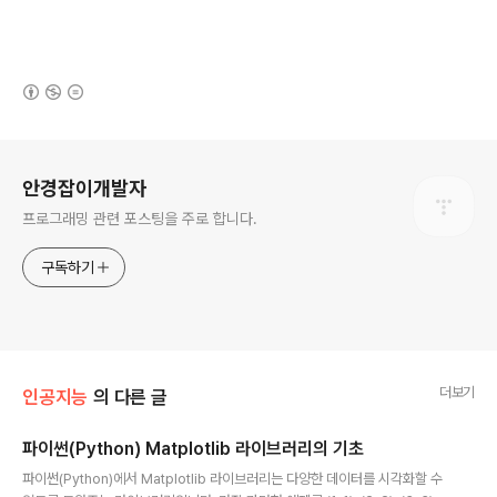
(새창열림)
로그 정보
안경잡이개발자
프로그래밍 관련 포스팅을 주로 합니다.
구독하기
더보기
인공지능
의 다른 글
파이썬(Python) Matplotlib 라이브러리의 기초
글 내용
파이썬(Python)에서 Matplotlib 라이브러리는 다양한 데이터를 시각화할 수