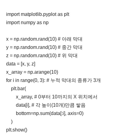
import matplotlib.pyplot as plt

import numpy as np

x = np.random.rand(10) # 아래 막대

y = np.random.rand(10) # 중간 막대

z = np.random.rand(10) # 위 막대

data = [x, y, z]

x_array = np.arange(10)

for i in range(0, 3): # 누적 막대의 종류가 3개

    plt.bar(

        x_array, # 0부터 10까지의 X 위치에서

        data[i], # 각 높이(10개)만큼 쌓음

        bottom=np.sum(data[:i], axis=0)

    )
