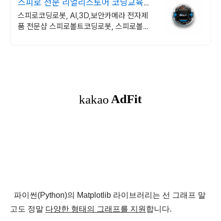
스피로 전문 리얼리스토어 코딩교육을
쉽고 재밌게
스피로코딩로봇, AI,3D,보안카메라 전자제
품 전문샵 스피로볼트코딩로봇, 스피로볼트
파워팩, 스피로미니등 스피로 전문몰
파이썬(Python)의
Matplotlib 라이브러리
는 선 그래프 말
고도
정말
다양한 형태의 그래프를 지원
합니다.