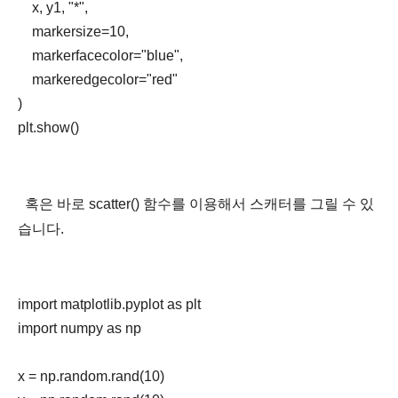
    x, y1, "*",

    markersize=10,

    markerfacecolor="blue",

    markeredgecolor="red"

)

plt.show()
혹은 바로 scatter() 함수를 이용해서 스캐터를 그릴 수 있
습니다.
import matplotlib.pyplot as plt

import numpy as np

x = np.random.rand(10)
