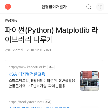
검색하기
안경잡이개발자
티스토리
인공지능
파이썬(Python) Matplotlib 라
이브러리 다루기
안경잡이개발자
2018. 12. 8. 21:21
http://www.ksaedu.or.kr
광고
KSA 디지털전환교육
스마트팩토리, R활용데이터분석, SW를활용
한품질예측, IoT센터기술, 파이썬활용
https://reallystore.net
광고