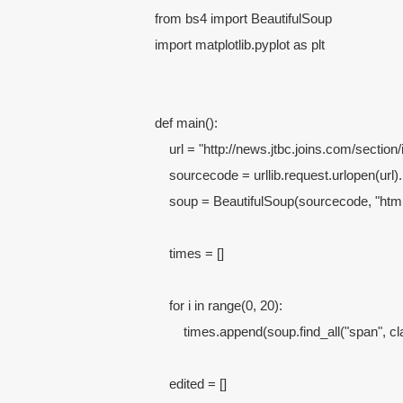
from bs4 import BeautifulSoup

import matplotlib.pyplot as plt

def main():

    url = "http://news.jtbc.joins.com/secti
    sourcecode = urllib.request.urlopen(url).
    soup = BeautifulSoup(sourcecode, "html
    times = []

    for i in range(0, 20):

        times.append(soup.find_all("span", cla
    edited = []
