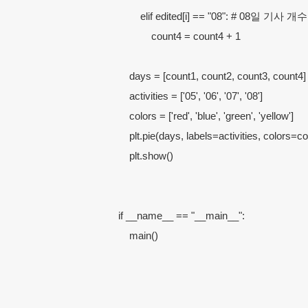
        elif edited[i] == "08": # 08일 기사
            count4 = count4 + 1

    days = [count1, count2, count3, count4]

    activities = ['05', '06', '07', '08']

    colors = ['red', 'blue', 'green', 'yellow']

    plt.pie(days, labels=activities, colors=
    plt.show()

if __name__ == "__main__":

    main()
