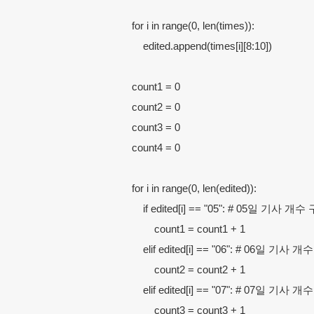
    for i in range(0, len(times)):

        edited.append(times[i][8:10])

    count1 = 0

    count2 = 0

    count3 = 0

    count4 = 0

    for i in range(0, len(edited)):

        if edited[i] == "05": # 05일 기사 
            count1 = count1 + 1

        elif edited[i] == "06": # 06일 기사
            count2 = count2 + 1

        elif edited[i] == "07": # 07일 기사
            count3 = count3 + 1
