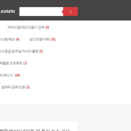
ADMIN
자바 리듬게임 만들기 강좌
(8)
시스템 해킹
알고리즘 대회
(4)
(31)
사 중급 일주일 마스터 플랜
(2)
AI 활용 프로젝트
(7)
객 관리 시..
(18)
컴퓨터 공학 논문
(1)
(Python) 네이트 판 최신 뉴스 기사