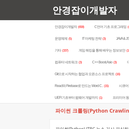
안경잡이개발자
안경잡이개발자
C언어 기초 프로그래밍
(658)
(
운영체제
IT 마케팅 전략
JAVA & J
(5)
(3)
기타
게임 해킹을 통해 배우는 정보보안
(337)
(1
컴퓨터 네트워크
C++ Boost.Asio
다
(3)
(3)
Git으로 시작하는 협업과 오픈소스 프로젝트
(16)
React와 Firebase로 만드는 Word C..
시큐어 코
(15)
UEFI 기초부터 펌웨어 개발까지
프리미어 
(1)
파이썬 크롤링(Python Crawlin
파이썬(Python) JTBC 뉴스 기사 파싱