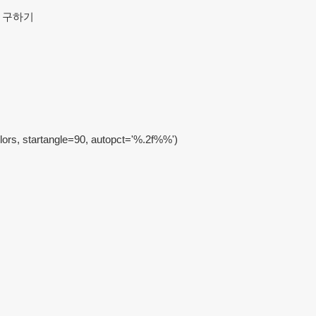
 개수 구하기

colors, startangle=90, autopct='%.2f%%')
