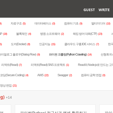
GUEST
WRITE
자료구조
데이터베이스
컴퓨터 기초
멀티미디어
4)
(5)
(0)
(9)
(10)
SP
블록체인
병원 소프트웨어
해킹 방어 대회(CTF)
(18)
(4)
(2)
(23)
도커(Docker)
인공지능
클라우드 구름 IDE 서비스
한국
5)
(8)
(15)
(7)
이얼로그 플로우(Dialog Flow)
파이썬 크롤링(Python Crawling)
선형회귀 
(9)
(14)
리액트(React)
리액트(React) SNS 프로젝트
React와 Node.js로 만드는 고
(7)
(1)
딩(Secure Coding)
AWS
Swagger
컴퓨터 공학 면접
(4)
(22)
(2)
(0)
동영상 편집
(21)
g)
+14
하여
파이썬(Python) 정규식과 엑셀 활용하기
파이썬