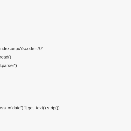
on/index.aspx?scode=70"

read()

.parser")

ss_="date")[i].get_text().strip())
