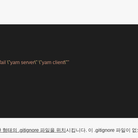
ail 
\"
yarn server
\"
\"
yarn client
\"
"
형태의 .gitignore 파일을 위치
시킵니다. 이 .gitignore 파일