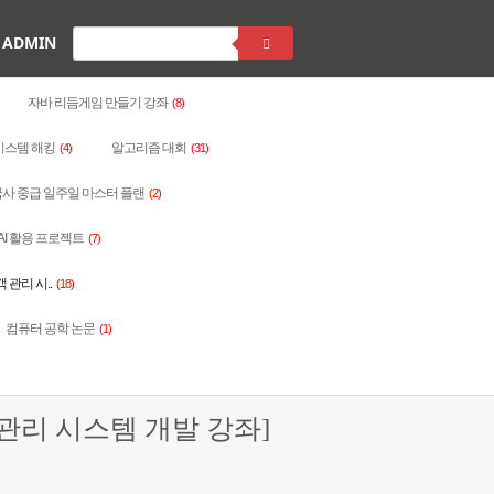
ADMIN
자바 리듬게임 만들기 강좌
(8)
시스템 해킹
알고리즘 대회
(4)
(31)
사 중급 일주일 마스터 플랜
(2)
AI 활용 프로젝트
(7)
객 관리 시..
(18)
컴퓨터 공학 논문
(1)
 고객 관리 시스템 개발 강좌]