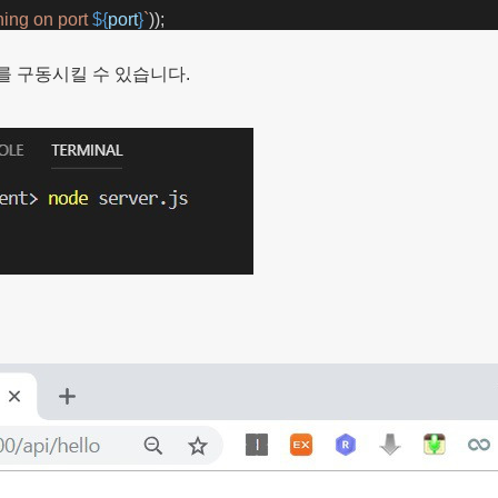
ning on port 
${
port
}
`
));
를 구동시킬 수 있습니다.