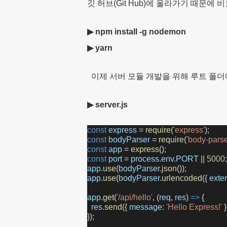
깃 허브(Git Hub)에 올라가기 때문
▶ npm install -g nodemon
▶ yarn
이제 서버 모듈 개발을 위해 루트 폴
▶ server.js
const
express
 = 
require
(
'express'
);
const
bodyParser
 = 
require
(
'body-parse
const
app
 = 
express
();
const
port
 = 
process
.
env
.
PORT
 || 
5000
;
app
.
use
(
bodyParser
.
json
());
app
.
use
(
bodyParser
.
urlencoded
({ 
exte
app
.
get
(
'/api/hello'
, (
req
, 
res
) 
=>
 {
res
.
send
({ 
message:
'Hello Express!'
 }
});