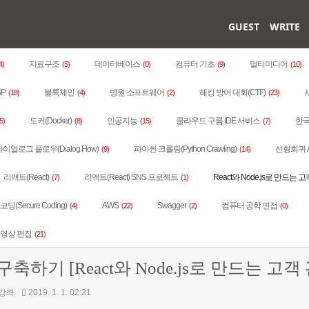
GUEST
WRITE
자료구조
데이터베이스
컴퓨터 기초
멀티미디어
4)
(5)
(0)
(9)
(10)
SP
블록체인
병원 소프트웨어
해킹 방어 대회(CTF)
(18)
(4)
(2)
(23)
도커(Docker)
인공지능
클라우드 구름 IDE 서비스
한국
5)
(8)
(15)
(7)
이얼로그 플로우(Dialog Flow)
파이썬 크롤링(Python Crawling)
선형회귀 
(9)
(14)
리액트(React)
리액트(React) SNS 프로젝트
React와 Node.js로 만드는 고
(7)
(1)
딩(Secure Coding)
AWS
Swagger
컴퓨터 공학 면접
(4)
(22)
(2)
(0)
동영상 편집
(21)
 서버 구축하기 [React와 Node.js로 만드는
 강좌
2019. 1. 1. 02:21