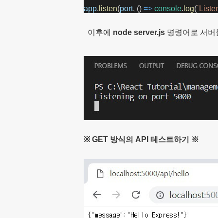
app
.
listen
(
port
, () 
=>
console
.
log
(
`Liste
이후에
node server.js
명령어
로 서버
※ GET 방식의 API 테스트하기 ※