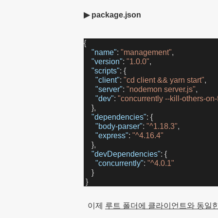
▶ package.json
{
"name"
: 
"management"
,
"version"
: 
"1.0.0"
,
"scripts"
: {
"client"
: 
"cd client && yarn start"
,
"server"
: 
"nodemon server.js"
,
"dev"
: 
"concurrently --kill-others-on-f
    },
"dependencies"
: {
"body-parser"
: 
"^1.18.3"
,
"express"
: 
"^4.16.4"
    },
"devDependencies"
: {
"concurrently"
: 
"^4.0.1"
    }
}
이제
루트 폴더에 클라이언트와
동일한 