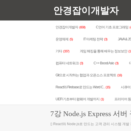
안경잡이개발자
안경잡이개발자
C언어 기초 프로그래밍
(658)
(
운영체제
IT 마케팅 전략
JAVA & J
(5)
(3)
기타
게임 해킹을 통해 배우는 정보보안
(337)
(1
컴퓨터 네트워크
C++ Boost.Asio
다
(3)
(3)
Git으로 시작하는 협업과 오픈소스 프로젝트
(16)
React와 Firebase로 만드는 Word C..
시큐어 코
(15)
UEFI 기초부터 펌웨어 개발까지
프리미어 
(1)
7강 Node.js Express
React와 Node.js로 만드는 고객 관리 시스템 개발