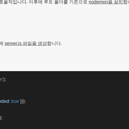
에 비효율적입니다. 이후에 루트 폴더를 기준으로
nodemon을 설치
합
더에
server.js 파일을 생성
합니다.
r'
);
nded:
true
 }));
);