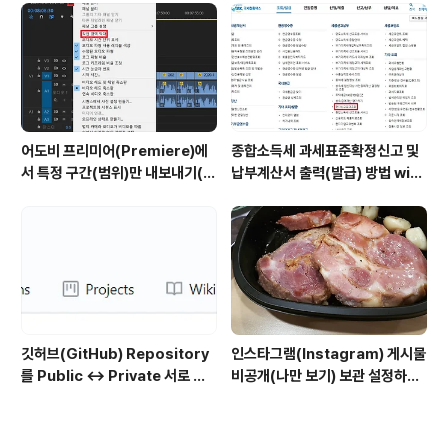
어도비 프리미어(Premiere)에
종합소득세 과세표준확정신고 및
서 특정 구간(범위)만 내보내기(출
납부계산서 출력(발급) 방법 with
력)하는 방법
홈택스
깃허브(GitHub) Repository
인스타그램(Instagram) 게시물
를 Public ↔ Private 서로 변
비공개(나만 보기) 보관 설정하는
경하는 방법
방법