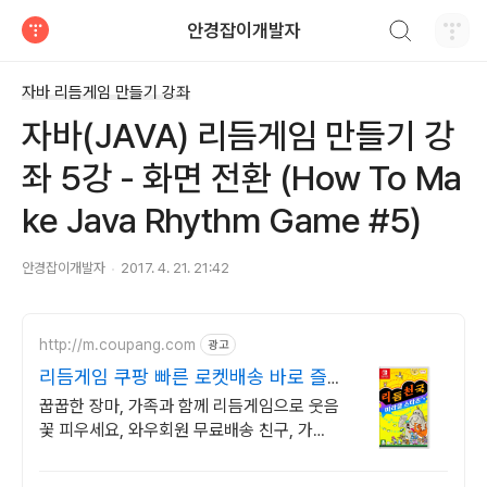
검색하기
안경잡이개발자
티스토리
자바 리듬게임 만들기 강좌
자바(JAVA) 리듬게임 만들기 강
좌 5강 - 화면 전환 (How To Ma
ke Java Rhythm Game #5)
안경잡이개발자
2017. 4. 21. 21:42
http://m.coupang.com
광고
리듬게임 쿠팡 빠른 로켓배송 바로 즐
겨요
꿉꿉한 장마, 가족과 함께 리듬게임으로 웃음
꽃 피우세요, 와우회원 무료배송 친구, 가족
과 함께 즐기는 신나는 장난감게임, 다양한
종류를 쿠팡에서 만나세요