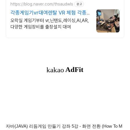
https://blog.naver.com/thsaudwls
광고
각종게임기vr대여렌탈 VR 체험 각종
오락기 렌탈
오락실 게임기부터 vr,닌텐도,레이싱,AI,AR,
다양한 게임장비를 출장설치 대여
자바(JAVA) 리듬게임 만들기 강좌 5강 - 화면 전환 (How To M