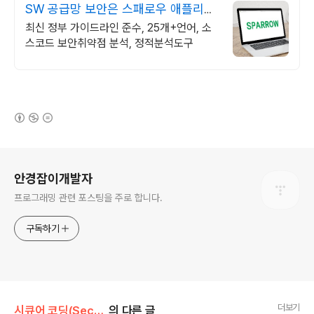
SW 공급망 보안은 스패로우 애플리케
이션 보안 전문 기업
최신 정부 가이드라인 준수, 25개+언어, 소
스코드 보안취약점 분석, 정적분석도구
(새창열림)
로그 정보
안경잡이개발자
프로그래밍 관련 포스팅을 주로 합니다.
구독하기
더보기
시큐어 코딩(Secure Coding)
의 다른 글