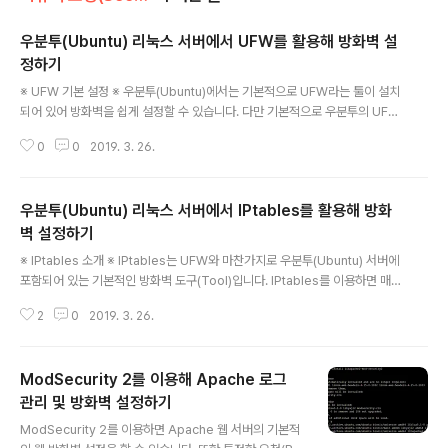
우분투(Ubuntu) 리눅스 서버에서 UFW를 활용해 방화벽 설
정하기
글 내용
※ UFW 기본 설정 ※ 우분투(Ubuntu)에서는 기본적으로 UFW라는 툴이 설치
되어 있어 방화벽을 쉽게 설정할 수 있습니다. 다만 기본적으로 우분투의 UFW
방화벽은 비활성화 상태이므로 UFW를 활성화 처리 해 줄 필요가 있습니다. U
0
0
2019. 3. 26.
FW는 기본적으로 모든 인 바운드(In-Bound) 패킷을 차단하므로 외부에서 우
리 우분투 서버에 접근할 수 없습니다. 따라서 SSH에 해당하는 22번 포트는
열어 준 상태로 활성화를 시켜주셔야 합니다. 단순히 UFW를 활성화 처리 해주
우분투(Ubuntu) 리눅스 서버에서 IPtables를 활용해 방화
고 서버를 재부팅하면 서버 자체에 아예 접속이 불가능하게 되는 낭패를 볼 수
있으므로 유의하셔야 합니다. ufw status: UFW 방화벽 상태 확인하기 ufw al
벽 설정하기
글 내용
low 22: UFW 방화벽 22번 포트 허용하기 ufw enable: ..
※ IPtables 소개 ※ IPtables는 UFW와 마찬가지로 우분투(Ubuntu) 서버에
포함되어 있는 기본적인 방화벽 도구(Tool)입니다. IPtables를 이용하면 매우
다양한 방화벽 설정이 가능하다는 점에서 활용도가 매우 높습니다. 우리는 방화
2
0
2019. 3. 26.
벽 설정을 할 때 매우 많이 고민한 뒤에 적용해야 합니다. 특히 클라우드 서비스
를 이용하지 않는 경우 자기가 직접 서버의 방화벽 설정을 해야합니다. 또한 자
칫 잘못 관리하면 사용자들이 접속조차 불가능할 수 있기 때문에 많은 부분을
ModSecurity 2를 이용해 Apache 로그
고려하면서 방화벽 설정을 진행해야 합니다. 일단 IPtables를 이용하기 전에 U
FW를 사용 중인 상태라면 UFW를 사용하지 않도록 처리합니다. ▶ UFW 비활
관리 및 방화벽 설정하기
글 내용
성화: ufw disable 그리고 IPtables를 이용할 때는..
ModSecurity 2를 이용하면 Apache 웹 서버의 기본적