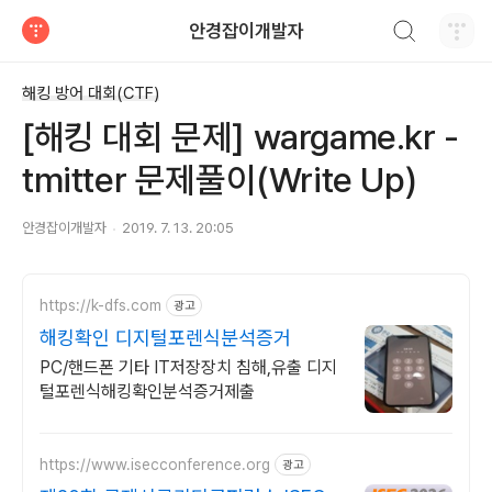
검색하기
안경잡이개발자
티스토리
해킹 방어 대회(CTF)
[해킹 대회 문제] wargame.kr -
tmitter 문제풀이(Write Up)
안경잡이개발자
2019. 7. 13. 20:05
https://k-dfs.com
광고
해킹확인 디지털포렌식분석증거
PC/핸드폰 기타 IT저장장치 침해,유출 디지
털포렌식해킹확인분석증거제출
https://www.isecconference.org
광고