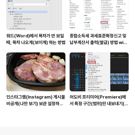
워드(Word)에서 목차가 안 보일
종합소득세 과세표준확정신고 및
때, 목차 나오게(보이게) 하는 방법
납부계산서 출력(발급) 방법 with
홈택스
인스타그램(Instagram) 게시물
어도비 프리미어(Premiere)에
비공개(나만 보기) 보관 설정하는
서 특정 구간(범위)만 내보내기(출
방법
력)하는 방법