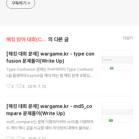
구독하기
더보기
해킹 방어 대회(CTF)
의 다른 글
[해킹 대회 문제] wargame.kr - type con
fusion 문제풀이(Write Up)
글 내용
Type Confusion 문제는 PHP에서의 Type Confusio
n을 활용하여 Exploit을 해야 하는 웹 해킹 문제 유형입니
다. 문제를 확인하면 곧 바로 소스코드를 확인할 수 있는 페
2
3
2019. 7. 13.
이지가 등장합니다. [view-source]를 눌러서 소스코드
를 확인해 보도록 하겠습니다. 소스코드를 확인해 본 결과
사용자로부터 json이라는 이름의 파라미터(Parameter)
[해킹 대회 문제] wargame.kr - md5_co
를 전달 받아서, 그 json 데이터의 'key'라는 데이터가 서
버에서의 key 데이터와 동일한 경우 플래그(Flag)를 반환
mpare 문제풀이(Write Up)
글 내용
하는 것을 알 수 있습니다. 따라서 사용자가 입력한 데이터
md5_compare는 문제 이름에서부터 md5를 이용하여
가 JSON 형식으로 서버에 전달이 되는 것으로 이해할 수
두 개의 해시 값을 비교할 때의 취약점에 대해서 물어보는
있을 것입니다. 일단 소스코드를 확인해 본 결과, 접속자가
것임을 알 수 있습니다. 문제 풀이 페이지에 접속을 해보면
[check] 버튼을 누른 경우 submi..