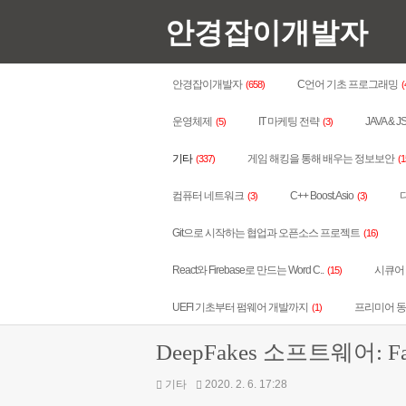
안경잡이개발자
안경잡이개발자
C언어 기초 프로그래밍
(658)
(
운영체제
IT 마케팅 전략
JAVA & J
(5)
(3)
기타
게임 해킹을 통해 배우는 정보보안
(337)
(1
컴퓨터 네트워크
C++ Boost.Asio
다
(3)
(3)
Git으로 시작하는 협업과 오픈소스 프로젝트
(16)
React와 Firebase로 만드는 Word C..
시큐어 코
(15)
UEFI 기초부터 펌웨어 개발까지
프리미어 
(1)
DeepFakes 소프트웨어: 
기타
2020. 2. 6. 17:28