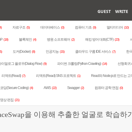
GUEST
WRITE
자료구조
데이터베이스
컴퓨터 기초
멀티미디어
4)
(5)
(0)
(9)
(10)
SP
블록체인
병원 소프트웨어
해킹 방어 대회(CTF)
(18)
(4)
(2)
(23)
도커(Docker)
인공지능
클라우드 구름 IDE 서비스
한국
5)
(8)
(15)
(7)
이얼로그 플로우(Dialog Flow)
파이썬 크롤링(Python Crawling)
선형회귀 
(9)
(14)
리액트(React)
리액트(React) SNS 프로젝트
React와 Node.js로 만드는 고
(7)
(1)
딩(Secure Coding)
AWS
Swagger
컴퓨터 공학 면접
(4)
(22)
(2)
(0)
동영상 편집
(21)
FaceSwap을 이용해 추출한 얼굴로 학습하기(T