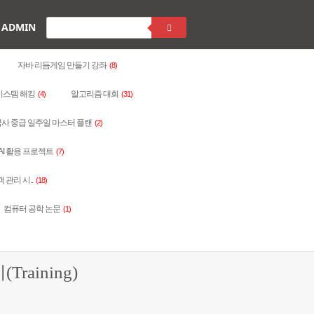
ADMIN
자바 리듬게임 만들기 강좌
(8)
시스템 해킹
알고리즘 대회
(4)
(31)
사 중급 일주일 마스터 플랜
(2)
AI 활용 프로젝트
(7)
객 관리 시..
(18)
컴퓨터 공학 논문
(1)
raining)