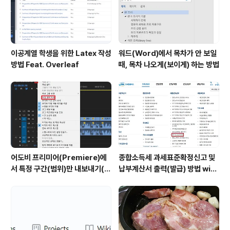
이공계열 학생을 위한 Latex 작성
워드(Word)에서 목차가 안 보일
방법 Feat. Overleaf
때, 목차 나오게(보이게) 하는 방법
어도비 프리미어(Premiere)에
종합소득세 과세표준확정신고 및
서 특정 구간(범위)만 내보내기(출
납부계산서 출력(발급) 방법 with
력)하는 방법
홈택스