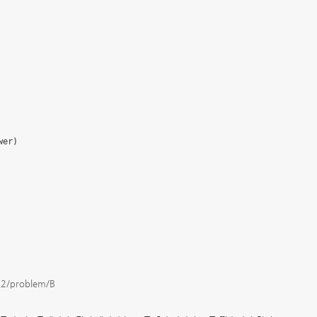
er)

52/problem/B