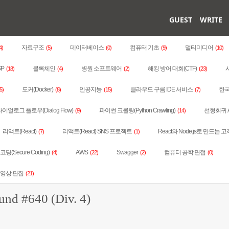
GUEST
WRITE
자료구조
데이터베이스
컴퓨터 기초
멀티미디어
4)
(5)
(0)
(9)
(10)
SP
블록체인
병원 소프트웨어
해킹 방어 대회(CTF)
(18)
(4)
(2)
(23)
도커(Docker)
인공지능
클라우드 구름 IDE 서비스
한국
5)
(8)
(15)
(7)
이얼로그 플로우(Dialog Flow)
파이썬 크롤링(Python Crawling)
선형회귀 
(9)
(14)
리액트(React)
리액트(React) SNS 프로젝트
React와 Node.js로 만드는 고
(7)
(1)
딩(Secure Coding)
AWS
Swagger
컴퓨터 공학 면접
(4)
(22)
(2)
(0)
동영상 편집
(21)
d #640 (Div. 4)