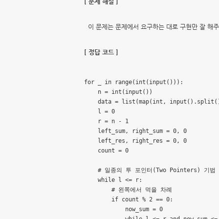
[ 문제 해설 ]
이 문제는 문제에서 요구하는 대로 구현만 잘 해주
[ 정답 코드 ]
for _ in range(int(input())):

    n = int(input())

    data = list(map(int, input().split()
    l = 0

    r = n - 1

    left_sum, right_sum = 0, 0

    left_res, right_res = 0, 0

    count = 0

    # 일종의 투 포인터(Two Pointers) 기법

    while l <= r:

        # 왼쪽에서 먹을 차례

        if count % 2 == 0:

            now_sum = 0
