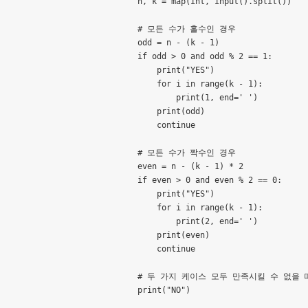
    n, k = map(int, input().split())

    # 모든 수가 홀수인 경우

    odd = n - (k - 1)

    if odd > 0 and odd % 2 == 1:

        print("YES")

        for i in range(k - 1):

            print(1, end=' ')

        print(odd)

        continue

    # 모든 수가 짝수인 경우

    even = n - (k - 1) * 2

    if even > 0 and even % 2 == 0:

        print("YES")

        for i in range(k - 1):

            print(2, end=' ')

        print(even)

        continue

    # 두 가지 케이스 모두 만족시킬 수 없을 때
    print("NO")