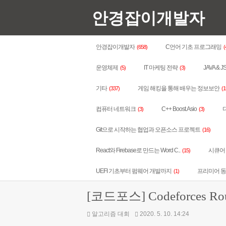
안경잡이개발자
안경잡이개발자
C언어 기초 프로그래밍
(658)
(
운영체제
IT 마케팅 전략
JAVA & J
(5)
(3)
기타
게임 해킹을 통해 배우는 정보보안
(337)
(1
컴퓨터 네트워크
C++ Boost.Asio
다
(3)
(3)
Git으로 시작하는 협업과 오픈소스 프로젝트
(16)
React와 Firebase로 만드는 Word C..
시큐어 코
(15)
UEFI 기초부터 펌웨어 개발까지
프리미어 
(1)
[코드포스] Codeforces Roun
알고리즘 대회
2020. 5. 10. 14:24