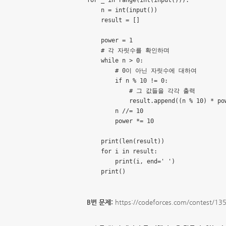
for _ in range(int(input())):

    n = int(input())

    result = []

    power = 1

    # 각 자릿수를 확인하며

    while n > 0:

        # 0이 아닌 자릿수에 대하여

        if n % 10 != 0:

            # 그 값들을 각각 출력

            result.append((n % 10) * pow
        n //= 10

        power *= 10

    print(len(result))

    for i in result:

        print(i, end=' ')

    print()
B번 문제:
https://codeforces.com/contest/13