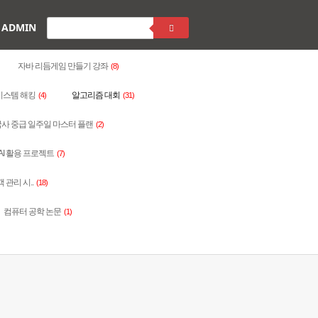
ADMIN
자바 리듬게임 만들기 강좌
(8)
시스템 해킹
알고리즘 대회
(4)
(31)
사 중급 일주일 마스터 플랜
(2)
AI 활용 프로젝트
(7)
객 관리 시..
(18)
컴퓨터 공학 논문
(1)