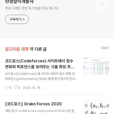
안경잡이개발자
프로그래밍 관련 포스팅을 주로 합니다.
구독하기
더보기
알고리즘 대회
의 다른 글
코드포스(Codeforces) 사이트에서 점수
변화와 퍼포먼스를 보여주는 크롬 확장 프로
글 내용
그램
코드포스(Codeforces) 웹 사이트 내에서 점수 변화 및
퍼포먼스(performance) 정보도 함께 확인하고자 한다
면, 캐럿(Carrot) 확장 프로그램을 사용할 수 있습니다. 캐
0
0
2020. 10. 18.
럿을 사용하면 다음과 같이, 내가 오늘 치른 대회에서의 퍼
포먼스(performance)와 점수 변화량(delta)을 확인할
수 있습니다. ▶ 캐럿(Carrot) 확장 프로그램 다운로드 Ca
[코드포스] Grakn Forces 2020
rrot Rating predictor for Codeforces chrome.go
글 내용
ogle.com 사이트에 접속한 뒤에 [Chrome에 추가] 버
대회 링크: codeforces.com/contest/1408 A번 문