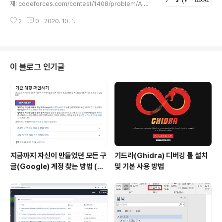
튼을 눌러서 설치하시면 됩니다. 설치 이후에 크롬(Chro
제: codeforces.com/contest/1408/problem/A 세
me) 브라우저에서 사용 설정을 하시면 곧바로 코드포스
개의 수열(Sequence) a, b, c가 존재한다. 이때 수열의
사이트에 접속해서 이용하실 수 있습니다.
2
0
2020. 10. 1.
길이는 모두 n으로 동일하다. 또한 각 인덱스에 따른 ai, bi,
ci는 서로 다르다. 이때 다음의 조건을 만족하는, 길이가 n
인 수열 p를 하나라도 찾으면 된다. [ 문제 해설 ] 기본적으
로 ai, bi, ci가 서로 다르다는 조건이 있다. 따라서 일단 a
[0]를 출력한 뒤에 그다음부터는 그리디(greedy)하게 하
이 블로그 인기글
나씩 출력하면 된다. 이때 (순환적으로) 인접한 두 수가 서
로 달라지도록 하면 된다. 매번 바로 이전에 출력했던 수를
제외하고 다른 수를 하나 출력하도록 하자. 단, 마지막 수
를..
지금까지 자신이 만들었던 모든 구
기드라(Ghidra) 디버깅 툴 설치
글(Google) 계정 찾는 방법 (핸
및 기본 사용 방법
드폰 번호로 찾기)