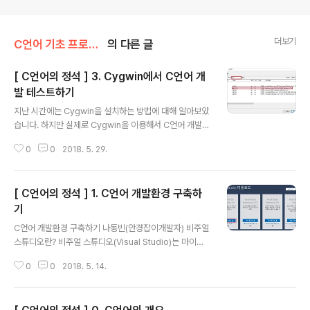
더보기
C언어 기초 프로그래밍
의 다른 글
[ C언어의 정석 ] 3. Cygwin에서 C언어 개
발 테스트하기
글 내용
지난 시간에는 Cygwin을 설치하는 방법에 대해 알아보았
습니다. 하지만 실제로 Cygwin을 이용해서 C언어 개발을
진행하기 위해서는 g++을 포함한 다양한 패키지를 설치
0
0
2018. 5. 29.
해야 합니다. 따라서 Cygwin에서 C언어 개발 테스트를
하는 방법을 소개하고자 합니다. 아마 기본적으로 Cygwi
n을 설치만 하셨다면 C언어 관련 라이브러리를 즉시 손쉽
[ C언어의 정석 ] 1. C언어 개발환경 구축하
게 사용할 수는 없을 겁니다. 정말 기본적인 것들만 설치가
되기 때문입니다. 따라서 다음과 같이 Cygwin 설치 프로
기
글 내용
그램을 다시 실행하여 원하는 패키지를 선택해 설치하시는
C언어 개발환경 구축하기 나동빈(안경잡이개발자) 비주얼
것이 좋습니다. ※ Cygwin 패키지 설치하기 ※ 먼저 위와
스튜디오란? 비주얼 스튜디오(Visual Studio)는 마이크
같이 카테고리(Category) 영역에서 G++을 검색하셔서
로소프트에서 개발한 통합 개발 환경(IDE)입니다. 비주얼
개발 도구를 전체 설치 설정해주도록 합니다. 이후에 VIM
0
0
2018. 5. 14.
스튜디오가 지원하는 기능은 매우 강력하고 다양해서 비주
을 거색해서 전..
얼 스튜디오 하나만 깔아도 사실상 윈도우 응용 프로그램
은 어떠한 종류든지 다 만들 수 있을 정도입니다. 우리가 공