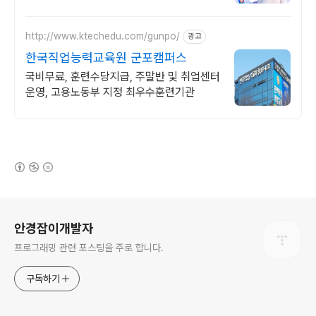
업기사 응시 자격 완성! 대학원 진학! 편입학
점 취득
http://www.ktechedu.com/gunpo/
광고
한국직업능력교육원 군포캠퍼스
국비무료, 훈련수당지급, 주말반 및 취업센터
운영, 고용노동부 지정 최우수훈련기관
(새창열림)
로그 정보
안경잡이개발자
프로그래밍 관련 포스팅을 주로 합니다.
구독하기