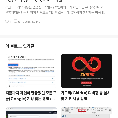
[ C언어의 정석 ] 0. C언어의 개요
부할 C언어 문법 및 활용에 대한 학습도 비주얼 스튜디오
글 내용
를 이용해 전혀 어려움 없이 모두 수행할 수 있습니다. (물
C언어의 개요나동빈(안경잡이개발자) C언어의 역사 C언어는 유닉스(UNIX)
론 기본적으로 비주얼 스튜디오는 단순한 프로그램보다는
운영체제를 만들기 위해 처음으로 개발되었습니다. C언어의 창시자는 미국 Be
복잡하고 거대한 프로그램 개발에 초점이 맞추어져 있어 C
ll 연구소의 데니스 리치(Dnnis Ritchie)이며 1978년에 라는 책을 출간했습니
언어보다는 C++이나 C#에 더 유리한 개발환경입니다.)
1
0
2018. 5. 14.
다. 이후에 1983년 ANSI 표준 C가 발표되면서 그 구체적인 틀이 잡히게 되었
실제로 C++ 및 C#을 활용한 그래픽 유저 인터페이스(G
습니다. 이러한 C언어는 최근에 가장 많이 사용되고 있는 Java, C# 등 고급 언
UI) 프로그램을 개발할 때도 ..
어의 원형입니다. 특히 C언어의 문법을 포함하면서 다양한 라이브러리 및 객체
지향 기술을 지원하는 C++도 매력적인 언어 중 하나입니다. C언어의 개념 프
로그램(Program)은 컴퓨터가 처리할 작업 처리 절차를 의미하며 프로그래밍
이 블로그 인기글
이란 프로그램을 만드는 행위입니다. 그러한 의미에서 프로그래밍 언어란 컴
퓨..
지금까지 자신이 만들었던 모든 구
기드라(Ghidra) 디버깅 툴 설치
글(Google) 계정 찾는 방법 (핸
및 기본 사용 방법
드폰 번호로 찾기)