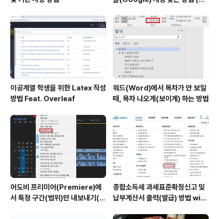
드폰 번호로 찾기)
이공계열 학생을 위한 Latex 작성
워드(Word)에서 목차가 안 보일
방법 Feat. Overleaf
때, 목차 나오게(보이게) 하는 방법
어도비 프리미어(Premiere)에
종합소득세 과세표준확정신고 및
서 특정 구간(범위)만 내보내기(출
납부계산서 출력(발급) 방법 with
력)하는 방법
홈택스