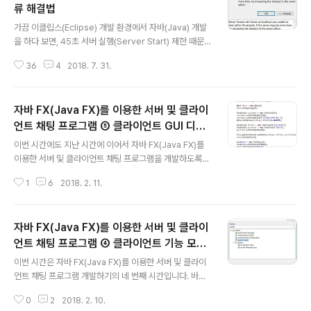
류 해결법
글 내용
가끔 이클립스(Eclipse) 개발 환경에서 자바(Java) 개발
을 하다 보면, 45초 서버 실행(Server Start) 제한 때문
에 오류가 발생할 때가 있습니다. 45초 이내에 서버가 시
36
4
2018. 7. 31.
작이 안 되면 문제가 있다고 보기 때문이에요. 다만 서버에
이것저것 라이브러리를 추가하다 보니까 어쩔 수 없이 서
버가 실행되기까지 45초가 넘어가는 경우도 존재합니다.
자바 FX(Java FX)를 이용한 서버 및 클라이
그럴 때 45초 제한을 해제하는 방법을 알려드리고자 합니
다. 오류 메시지: Server Tomcat v8.5 Server at loc
언트 채팅 프로그램 ⑤ 클라이언트 GUI 디자
글 내용
alhost was unable to start within 45 seconds. If t
인 작업하기
이번 시간에도 지난 시간에 이어서 자바 FX(Java FX)를
he server requires more time, try increasing th
이용한 서버 및 클라이언트 채팅 프로그램을 개발하도록
e timeout in the server edi..
합시다. 이번 시간이 마지막 시간입니다. 클라이언트 프로
1
6
2018. 2. 11.
그램의 GUI를 작업하도록 할 것입니다. 서버로 메시지를
전송하고, 서버로부터 메시지를 받는 전반적인 과정이 모
두 그래픽 환경에서 출력될 것입니다. 클라이언트 프로그
자바 FX(Java FX)를 이용한 서버 및 클라이
램 또한 프로그램 자체가 작고 디자인 구성요소가 별로 없
다는 점에서 자바 소스코드로 간단하게 작성할 수 있을 것
언트 채팅 프로그램 ④ 클라이언트 기능 모듈
글 내용
입니다. 바로 클라이언트 프로그램을 실질적으로 작동시키
작성하기
이번 시간은 자바 FX(Java FX)를 이용한 서버 및 클라이
는 start() 함수를 작업해보도록 하겠습니다. 소스코드가
언트 채팅 프로그램 개발하기의 네 번째 시간입니다. 바로
조금 긴 감이 있는데요. 클라이언트의 경우에는 UI 요소가
클라이언트 기능 모듈을 개발하는 것입니다. 일단 클라이
많기 때문에 어쩔 수 없습니다. 보시면 접속을 할 때 client
0
2
2018. 2. 10.
언트 프로그램이라고 할 수 있는 Chat Client 프로젝트를