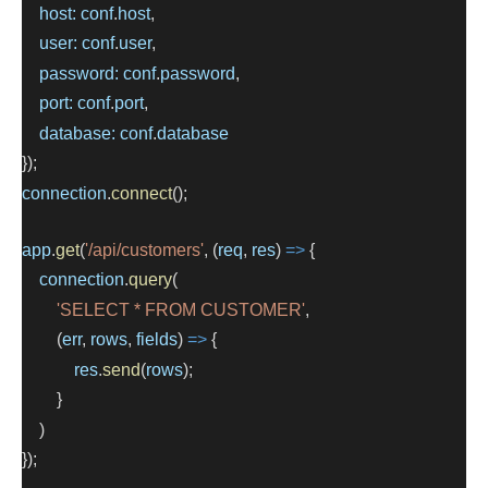
host:
conf
.
host
,
user:
conf
.
user
,
password:
conf
.
password
,
port:
conf
.
port
,
database:
conf
.
database
});
connection
.
connect
();
app
.
get
(
'/api/customers'
, (
req
, 
res
) 
=>
 {
connection
.
query
(
'SELECT * FROM CUSTOMER'
,
        (
err
, 
rows
, 
fields
) 
=>
 {
res
.
send
(
rows
);
        }
    )
});