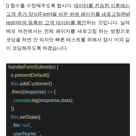
() 함수를 수정
해주도록 합시다.
데이터를 전송한 이후에는
고객 추가 양식(Form)을 비운 뒤에 페이지를 새로고침(Ref
resh)하여 등록된 고객 데이터를 확인
하는 것입니다. 실제
배포 버전에서는 전체 페이지를 새로고침 하는 방향으로
코딩을 하면 안 되지만 빠른 테스트를 위해서 잠시 이와 같
이 코딩해주도록 하겠습니다.
handleFormSubmit
(
e
) {
e
.
preventDefault
()
this
.
addCustomer
()
    .
then
((
response
) 
=>
 {
console
.
log
(
response
.
data
);
    })
this
.
setState
({
file:
null
,
userName:
''
,