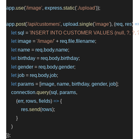
app
.
use
(
'/image'
, 
express
.
static
(
'./upload'
));
app
.
post
(
'/api/customers'
, 
upload
.
single
(
'image'
), (
req
, 
res
) 
=
let
sql
 = 
'INSERT INTO CUSTOMER VALUES (null, ?, ?, ?, 
let
image
 = 
'/image/'
 + 
req
.
file
.
filename
;
let
name
 = 
req
.
body
.
name
;
let
birthday
 = 
req
.
body
.
birthday
;
let
gender
 = 
req
.
body
.
gender
;
let
job
 = 
req
.
body
.
job
;
let
params
 = [
image
, 
name
, 
birthday
, 
gender
, 
job
];
connection
.
query
(
sql
, 
params
,
        (
err
, 
rows
, 
fields
) 
=>
 {
res
.
send
(
rows
);
        }
    )
});