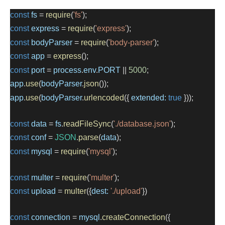
const
fs
 = 
require
(
'fs'
);
const
express
 = 
require
(
'express'
);
const
bodyParser
 = 
require
(
'body-parser'
);
const
app
 = 
express
();
const
port
 = 
process
.
env
.
PORT
 || 
5000
;
app
.
use
(
bodyParser
.
json
());
app
.
use
(
bodyParser
.
urlencoded
({ 
extended:
true
 }));
const
data
 = 
fs
.
readFileSync
(
'./database.json'
);
const
conf
 = 
JSON
.
parse
(
data
);
const
mysql
 = 
require
(
'mysql'
);
const
multer
 = 
require
(
'multer'
);
const
upload
 = 
multer
({
dest:
'./upload'
})
const
connection
 = 
mysql
.
createConnection
({