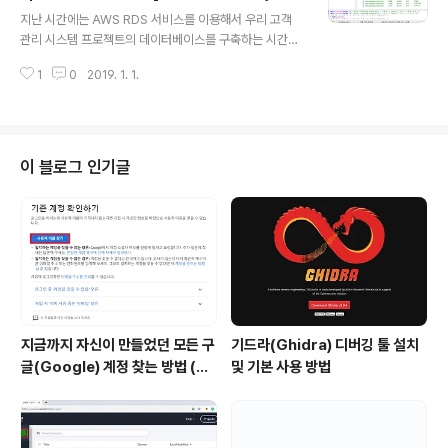
글 내용
보도록 하겠습니다. 이를 위해 가장 먼저 서버와의 통신 목
만드는 고객 관리 시스템 개발 강좌]
지난 시간에는 AWS RDS 서비스를 이용해서 우리 고객
적의 라이브러리인 axios를 설치해주도록 하겠습니다. cli
관리 시스템 프로젝트의 데이터베이스를 구축하는 시간을
ent 폴더로 이동하여 npm install --save axios 명령어
가졌습니다. 이번 시간에는 실제로 우리가 지난 시간에 만
를 입력하시면 됩니다. 이제 CustomerAdd.j..
1
0
2019. 1. 1.
든 MySQL 데이터베이스에 고객(Customer) 테이블을
구축한 뒤에 데이터를 삽입하는 시간을 가져보도록 하겠습
니다. ※ 데이터베이스 테이블 구축하기 ※ 데이터베이스 이
름을 management로 설정했으므로 여기에 들어가서 고
객 테이블을 구축하여 데이터를 넣도록 소스를 작성해보겠
이 블로그 인기글
습니다. USE management; CREATE TABLE CUST
OMER (id INT PRIMARY KEY AUTO_INCREMENT,
image VARCHAR(1024),name VARCHAR(64),birt
hday VARCHAR(64),gender VARC..
지금까지 자신이 만들었던 모든 구
기드라(Ghidra) 디버깅 툴 설치
글(Google) 계정 찾는 방법 (핸
및 기본 사용 방법
드폰 번호로 찾기)