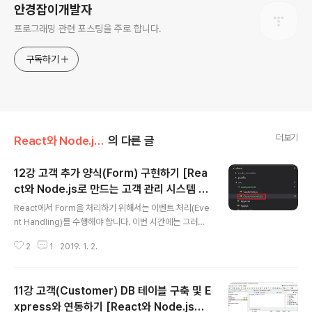
안경잡이개발자
프로그래밍 관련 포스팅을 주로 합니다.
구독하기
더보기
React와 Node.js로 만드는 고객 관리 시스템 개발 강좌
의 다른 글
12강 고객 추가 양식(Form) 구현하기 [Rea
ct와 Node.js로 만드는 고객 관리 시스템 개
글 내용
발 강좌]
React에서 Form을 처리하기 위해서는 이벤트 처리(Eve
nt Handling)를 수행해야 합니다. 이번 시간에는 그러한
이벤트 처리 방법에 대해서 이해하고, 결과적으로 서버로
2
1
2019. 1. 2.
고객 데이터를 전송하여 데이터베이스에 신규 고객 정보를
등록하는 방법까지 알아보도록 하겠습니다. 따라서 가장
먼저 React 클라이언트의 components 폴더에 Custo
11강 고객(Customer) DB 테이블 구축 및 E
merAdd.js를 만들어 보도록 하겠습니다. 이제 디자인을
입히지 않은 상태로 하나의 태그를 작업하는 시간을 가져
xpress와 연동하기 [React와 Node.js로