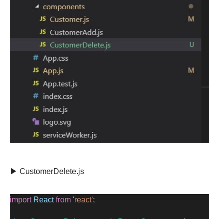
▶ CustomerDelete.js
import
React
from
'react'
;