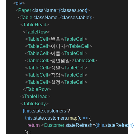
<
div
>
<
Paper
className
=
{
classes
.
root
}
>
<
Table
className
=
{
classes
.
table
}
>
<
TableHead
>
<
TableRow
>
<
TableCell
>
번호
</
TableCell
>
<
TableCell
>
이미지
</
TableCell
>
<
TableCell
>
이름
</
TableCell
>
<
TableCell
>
생년월일
</
TableCell
>
<
TableCell
>
성별
</
TableCell
>
<
TableCell
>
직업
</
TableCell
>
<
TableCell
>
설정
</
TableCell
>
</
TableRow
>
</
TableHead
>
<
TableBody
>
{this
.
state
.
customers
 ?
this
.
state
.
customers
.
map
(
c
=>
 {
return
<
Customer
stateRefresh
=
{this
.
stateRefresh
}
                }) :