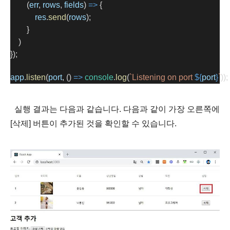
        (
err
, 
rows
, 
fields
) 
=>
 {
res
.
send
(
rows
);
        }
    )
});
app
.
listen
(
port
, () 
=>
console
.
log
(
`Listening on port 
${
port
}
`
));
실행 결과는 다음과 같습니다. 다음과 같이 가장 오른쪽에
[삭제]
버튼이 추가된 것을 확인할 수 있습니다.