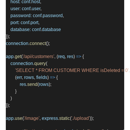
host:
conf
.
host
,
user:
conf
.
user
,
password:
conf
.
password
,
port:
conf
.
port
,
database:
conf
.
database
});
connection
.
connect
();
app
.
get
(
'/api/customers'
, (
req
, 
res
) 
=>
 {
connection
.
query
(
'SELECT * FROM CUSTOMER WHERE isDeleted = 0'
,
        (
err
, 
rows
, 
fields
) 
=>
 {
res
.
send
(
rows
);
        }
    )
});
app
.
use
(
'/image'
, 
express
.
static
(
'./upload'
));