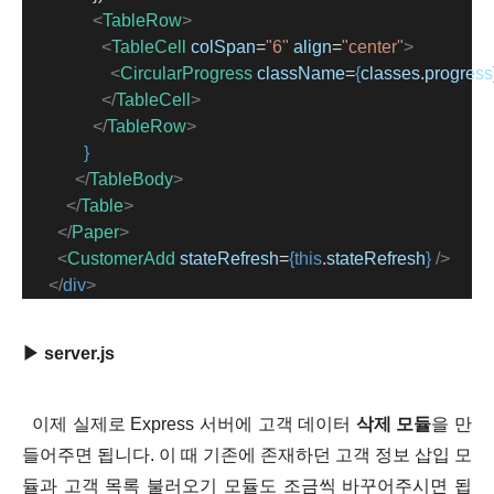
<
TableRow
>
<
TableCell
colSpan
=
"6"
align
=
"center"
>
<
CircularProgress
className
=
{
classes
.
progress
</
TableCell
>
</
TableRow
>
}
</
TableBody
>
</
Table
>
</
Paper
>
<
CustomerAdd
stateRefresh
=
{this
.
stateRefresh
}
/>
</
div
>
▶ server.js
이제 실제로 Express 서버에 고객 데이터
삭제 모듈
을 만
들어주면 됩니다. 이 때 기존에 존재하던 고객 정보 삽입 모
듈과 고객 목록 불러오기 모듈도 조금씩 바꾸어주시면 됩