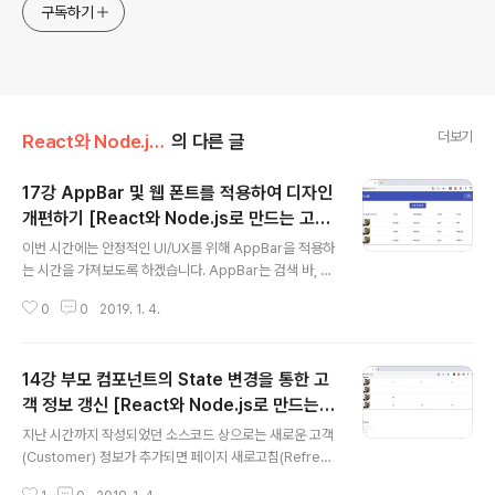
구독하기
더보기
React와 Node.js로 만드는 고객 관리 시스템 개발 강좌
의 다른 글
17강 AppBar 및 웹 폰트를 적용하여 디자인
개편하기 [React와 Node.js로 만드는 고객
글 내용
관리 시스템 개발 강좌]
이번 시간에는 안정적인 UI/UX를 위해 AppBar을 적용하
는 시간을 가져보도록 하겠습니다. AppBar는 검색 바, 내
비게이션 바 등의 목적으로 사용됩니다. 따라서 가장 먼저
0
0
2019. 1. 4.
client 폴더로 이동해서 다음과 같은 명령어를 입력해서 ic
ons 라이브러리를 받으면 됩니다. ▶ Material UI icons
다운로드 명령어: npm i @material-ui/icons 이제 코딩
14강 부모 컴포넌트의 State 변경을 통한 고
을 진행해보도록 하겠습니다. 우리가 적용할 AppBar는 R
eact.js의 Material UI 공식 사이트에서 제공하고 있는
객 정보 갱신 [React와 Node.js로 만드는
글 내용
기본 예제입니다. 말 그대로 기본 예제라는 점에서 한글 웹
고객 관리 시스템 개발 강좌]
지난 시간까지 작성되었던 소스코드 상으로는 새로운 고객
폰트(Web Font) 등은 적용되어 있지 않습니다. 따라서 우
(Customer) 정보가 추가되면 페이지 새로고침(Refres
리가 직접 웹 폰트 등을 적용해야 합니다. ▶ Material UI
h)를 통해서 새롭게 등록된 고객에 대한 정보를 확인할 수
AppBar..