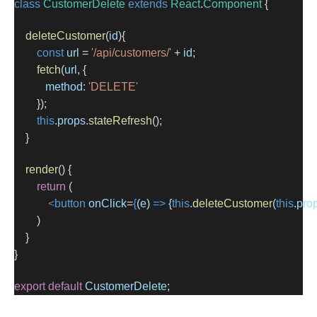
class
CustomerDelete
extends
React
.
Component
 {
deleteCustomer
(
id
){
const
url
=
'/api/customers/'
+
id
;
fetch
(
url
, {
method:
'DELETE'
        });
this
.
props
.
stateRefresh
();
    }
render
() {
return
 (
<
button
onClick
=
{
(
e
) 
=>
 {
this
.
deleteCustomer
(
this
.
pro
        )
    }
}
export
default
CustomerDelete
;