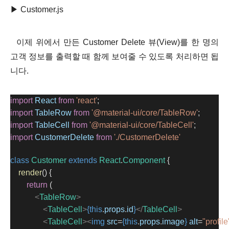
▶ Customer
.js
이제 위에서 만든 Customer Delete 뷰(View)를 한 명의
고객 정보를 출력할 때 함께 보여줄 수 있도록 처리하면 됩
니다.
import
React
from
'react'
;
import
TableRow
from
'@material-ui/core/TableRow'
;
import
TableCell
from
'@material-ui/core/TableCell'
;
import
CustomerDelete
from
'./CustomerDelete'
class
Customer
extends
React
.
Component
 {
render
() {
return
 (
<
TableRow
>
<
TableCell
>
{this
.
props
.
id
}
</
TableCell
>
<
TableCell
><
img
src
=
{this
.
props
.
image
}
alt
=
"profile