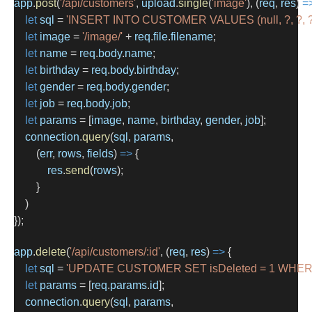
app
.
post
(
'/api/customers'
, 
upload
.
single
(
'image'
), (
req
, 
res
) 
=
let
sql
=
'INSERT INTO CUSTOMER VALUES (null, ?, ?, ?, ?
let
image
=
'/image/'
+
req
.
file
.
filename
;
let
name
=
req
.
body
.
name
;
let
birthday
=
req
.
body
.
birthday
;
let
gender
=
req
.
body
.
gender
;
let
job
=
req
.
body
.
job
;
let
params
=
 [
image
, 
name
, 
birthday
, 
gender
, 
job
];
connection
.
query
(
sql
, 
params
,
        (
err
, 
rows
, 
fields
) 
=>
 {
res
.
send
(
rows
);
        }
    )
});
app
.
delete
(
'/api/customers/:id'
, (
req
, 
res
) 
=>
 {
let
sql
=
'UPDATE CUSTOMER SET isDeleted = 1 WHERE 
let
params
=
 [
req
.
params
.
id
];
connection
.
query
(
sql
, 
params
,