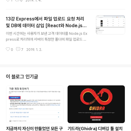
1
0
2019. 1. 4.
있습니다. 하지만 기본적으로 리액트(React)는 SPA(Sin
gle Page Application)의 구조로 동작합니다. 그러므로
전체 페이지를 새로고침하는 것은 비효율적이며 고객 추가
13강 Express에서 파일 업로드 요청 처리
(Customer Add) 컴포넌트에서 부모 컴포넌트의 상태(S
tate)를 변경하는 식으로 필요한 부분만 새로고침 되도록
및 DB에 데이터 삽입 [React와 Node.js로
글 내용
설정하면 됩니다. 이 때는 기본적으로 부모 컴포넌트에서
만드는 고객 관리 시스템 개발 강좌]
이번 시간에는 사용자가 보낸 고객 데이터를 Node.js Ex
자식 컴포넌트로 함수를 props로 건내주는 방식으로 구
press로 처리하여 서버의 특정한 폴더에 파일 업로드 처
현합니다. ※ 전체 고객 목록 다시 불러오기 ※ 고객 목록 추
리를 하는 방법에 대해서 알아보도록 하겠습니다. 이후에
가 이후에 새로고침 하는 과정을 구현하는 가장 대표적인
0
7
2019. 1. 2.
고객 정보를 실제 MySQL 데이터베이스(Database)에
방..
삽입하고, 업로드 폴더를 클라이언트에서 접근할 수 있도
록 하여 고객이 이를 확인할 수 있도록 처리하는 시간을 가
져 볼 것입니다. ▶ CustomerAdd.js 따라서 가장 먼저
CustomerAdd.js의 handleFormSubmit() 함수를 수
이 블로그 인기글
정해주도록 합시다. 데이터를 전송한 이후에는 고객 추가
양식(Form)을 비운 뒤에 페이지를 새로고침(Refresh)하
여 등록된 고객 데이터를 확인하는 것입니다. 실제 배포 버
전에서는 전체 페이지를 새로고침 하는 방향으로 코딩을 ..
지금까지 자신이 만들었던 모든 구
기드라(Ghidra) 디버깅 툴 설치