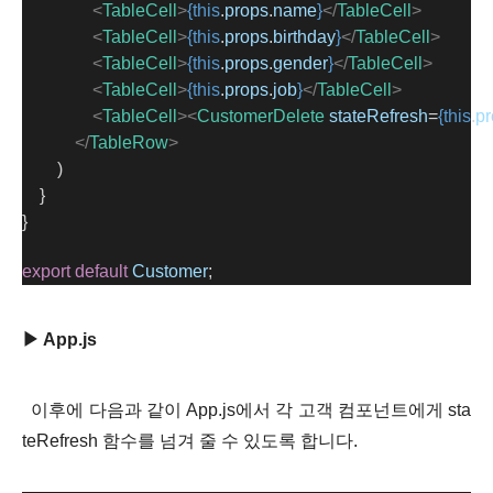
<
TableCell
>
{this
.
props
.
name
}
</
TableCell
>
<
TableCell
>
{this
.
props
.
birthday
}
</
TableCell
>
<
TableCell
>
{this
.
props
.
gender
}
</
TableCell
>
<
TableCell
>
{this
.
props
.
job
}
</
TableCell
>
<
TableCell
><
CustomerDelete
stateRefresh
=
{this
.
pr
</
TableRow
>
        )
    }
}
export
default
Customer
;
▶ App.js
이후에 다음과 같이 App.js에서 각 고객 컴포넌트에게 sta
teRefresh 함수를 넘겨 줄 수 있도록 합니다.