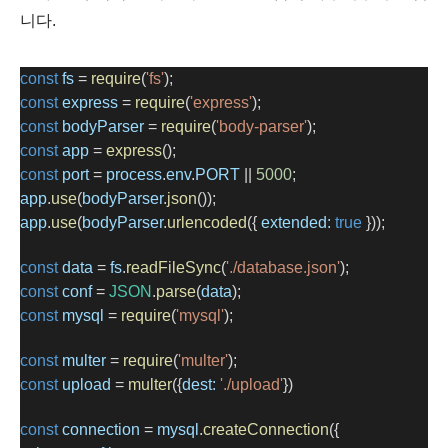
니다.
const
fs
=
require
(
'fs'
);
const
express
=
require
(
'express'
);
const
bodyParser
=
require
(
'body-parser'
);
const
app
=
express
();
const
port
=
process
.
env
.
PORT
||
5000
;
app
.
use
(
bodyParser
.
json
());
app
.
use
(
bodyParser
.
urlencoded
({ 
extended:
true
 }));
const
data
=
fs
.
readFileSync
(
'./database.json'
);
const
conf
=
JSON
.
parse
(
data
);
const
mysql
=
require
(
'mysql'
);
const
multer
=
require
(
'multer'
);
const
upload
=
multer
({
dest:
'./upload'
})
const
connection
=
mysql
.
createConnection
({