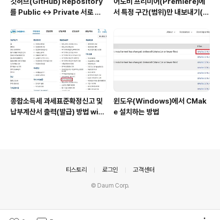
깃허브(GitHub) Repository
어도비 프리미어(Premiere)에
를 Public ↔ Private 서로 변
서 특정 구간(범위)만 내보내기(출
경하는 방법
력)하는 방법
종합소득세 과세표준확정신고 및
윈도우(Windows)에서 CMak
납부계산서 출력(발급) 방법 with
e 설치하는 방법
홈택스
의안내
티스토리
로그인
고객센터
© Daum Corp.