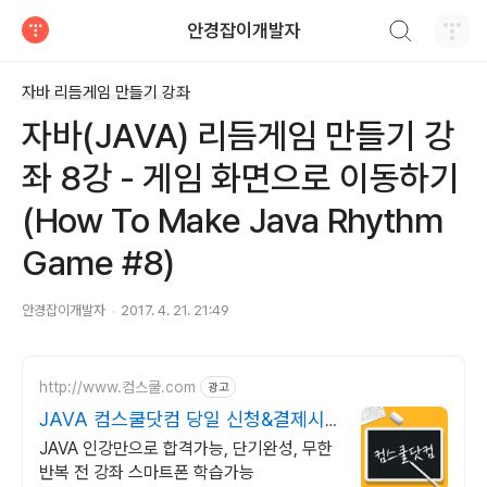
검색하기
안경잡이개발자
티스토리
자바 리듬게임 만들기 강좌
자바(JAVA) 리듬게임 만들기 강
좌 8강 - 게임 화면으로 이동하기
(How To Make Java Rhythm
Game #8)
안경잡이개발자
2017. 4. 21. 21:49
http://www.컴스쿨.com
광고
JAVA 컴스쿨닷컴 당일 신청&결제시
기프티콘!
JAVA 인강만으로 합격가능, 단기완성, 무한
반복 전 강좌 스마트폰 학습가능