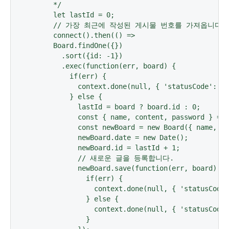
      */

      let lastId = 0;

      // 가장 최근에 작성된 게시물 번호를 가져옵니다.

      connect().then(() =>

      Board.findOne({})

        .sort({id: -1})

        .exec(function(err, board) {

          if(err) {

            context.done(null, { 'statusCode': 50
          } else {

            lastId = board ? board.id : 0;

            const { name, content, password } = J
            const newBoard = new Board({ name, co
            newBoard.date = new Date();

            newBoard.id = lastId + 1;

            // 새로운 글을 등록합니다.

            newBoard.save(function(err, board) {

              if(err) {

                context.done(null, { 'statusCode'
              } else {

                context.done(null, { 'statusCode'
              }
