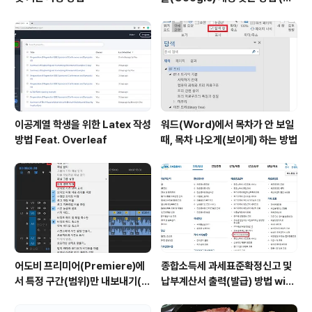
드폰 번호로 찾기)
이공계열 학생을 위한 Latex 작성
워드(Word)에서 목차가 안 보일
방법 Feat. Overleaf
때, 목차 나오게(보이게) 하는 방법
어도비 프리미어(Premiere)에
종합소득세 과세표준확정신고 및
서 특정 구간(범위)만 내보내기(출
납부계산서 출력(발급) 방법 with
력)하는 방법
홈택스