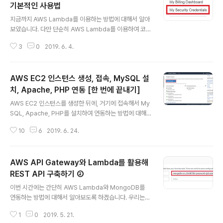
기본적인 사용법
글 내용
지금까지 AWS Lambda를 이용하는 방법에 대해서 알아
보았습니다. 다만 단순히 AWS Lambda를 이용하여 코딩
하고, 서비스를 개발하면 다양한 어려움에 봉착할 수 있습
3
0
2019. 6. 4.
니다. 특히 AWS Lambda를 이용하면, 프로그램의 크기
가 커질 때 직접 웹 사이트에서 코딩을 하는 것이 어려워집
니다. 뿐만 아니라 API 게이트웨이 등을 주기적으로 설정
AWS EC2 인스턴스 생성, 접속, MySQL 설
해주어야 한다는 점에서 손이 많이 가게 됩니다. 이럴 때 S
erverless Framework를 이용하게 되면, AWS Lamb
치, Apache, PHP 연동 [한 번에 끝내기]
글 내용
da를 보다 손쉽게 이용할 수 있습니다. 직접 수작업으로 설
AWS EC2 인스턴스를 생성한 뒤에, 거기에 접속해서 My
정하던 것과 비교했을 때, 복잡한 작업을 간단한 명령어로
SQL, Apache, PHP를 설치하여 연동하는 방법에 대해
대신 처리할 수 있도록 해주기 때문에 매우 유용합니다. S
서 소개하겠습니다. AWS EC2 인스턴스 생성 1. AWS E
erverless Framework를 이용하기 위해서는, IAM 사..
10
6
2019. 6. 24.
C2 관리 페이지로 이동합니다. EC2 관리 페이지: http
s://ap-northeast-2.console.aws.amazon.com/e
c2/v2/home 2. [인스턴스 시작] 버튼을 눌러 [Ubuntu
AWS API Gateway와 Lambda를 활용해
Server 18.04 LTS (HVM), SSD Volume Type]로 인
스턴스를 생성합니다. 3. 무료 유형인 [t2.micro] 인스턴
REST API 구축하기 ②
글 내용
스 유형을 선택한 뒤 [검토 및 시작] 버튼을 누릅니다. 이후
이번 시간에는 간단히 AWS Lambda와 MongoDB를
에 인스턴스를 시작할 수 있도록 하면 됩니다. 4. 키 페어를
연동하는 방법에 대해서 알아보도록 하겠습니다. 우리는
생성해 저장한 뒤에 [인스턴스 시작] 버튼을 누릅니다. 인..
추후에 결과적으로 간단한 형태의 게시판 게시글 API를 만
1
0
2019. 5. 21.
들어볼 것입니다. AWS Lambda와 MongoDB 모두 구