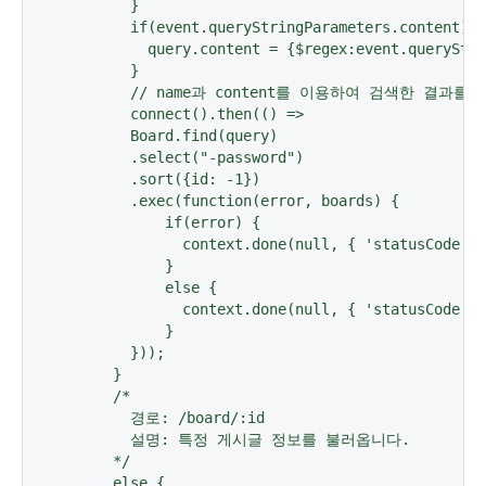
        }

        if(event.queryStringParameters.content) {

          query.content = {$regex:event.queryStri
        }

        // name과 content를 이용하여 검색한 결과
        connect().then(() =>

        Board.find(query)

        .select("-password")

        .sort({id: -1})

        .exec(function(error, boards) {

            if(error) {

              context.done(null, { 'statusCode': 
            }

            else {

              context.done(null, { 'statusCode': 
            }

        }));

      }

      /* 

        경로: /board/:id

        설명: 특정 게시글 정보를 불러옵니다.

      */

      else {
