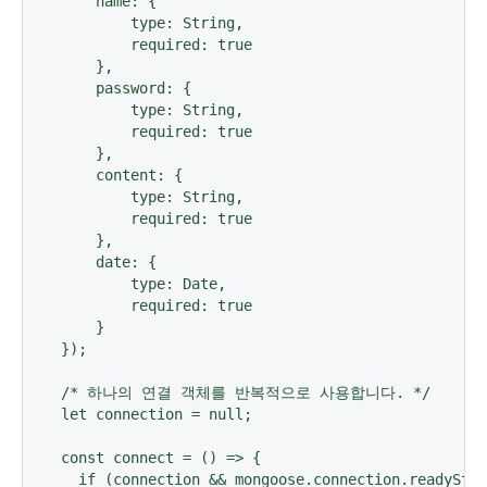
    name: {

        type: String,

        required: true

    },

    password: {

        type: String,

        required: true

    },

    content: {

        type: String,

        required: true

    },

    date: {

        type: Date,

        required: true

    }

});

/* 하나의 연결 객체를 반복적으로 사용합니다. */

let connection = null;

const connect = () => {

  if (connection && mongoose.connection.readyStat