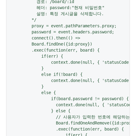
        경로: /board/:id

        헤더: password:"현재 비밀번호"

        설명: 특정 게시글을 삭제합니다.

      */

      proxy = event.pathParameters.proxy;

      password = event.headers.password;

      connect().then(() =>

      Board.findOne({id:proxy})

      .exec(function(err, board) {

          if(err) {

              context.done(null, { 'statusCode': 
          }

          else if(!board) {

              context.done(null, { 'statusCode': 
          }

          else {

              if(board.password != password) {

                context.done(null, { 'statusCode'
              } else {

                // 사용자가 입력한 번호에 해당하는
                Board.findOneAndRemove({id:proxy}
                .exec(function(err, board) {

                    if(err) {
