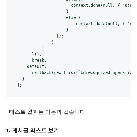
                      context.done(null, { 'statu
                    }

                    else {

                        context.done(null, { 'sta
                    }

                });

              }

          }

      }));

      break;

    default:

      callback(new Error(`Unrecognized operation 
  }

};
테스트 결과는 다음과 같습니다.
1. 게시글 리스트 보기