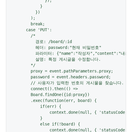
            });

          }

        })

      );

      break;

    case 'PUT':

      /* 

        경로: /board/:id

        헤더: password:"현재 비밀번호"

        파라미터: {"name":"작성자","content":"내용"
        설명: 특정 게시글을 수정합니다.

      */

      proxy = event.pathParameters.proxy;

      password = event.headers.password;

      // 사용자가 입력한 번호의 게시물을 찾습니다.

      connect().then(() =>

      Board.findOne({id:proxy})

      .exec(function(err, board) {

          if(err) {

              context.done(null, { 'statusCode': 
          }

          else if(!board) {

              context.done(null, { 'statusCode': 