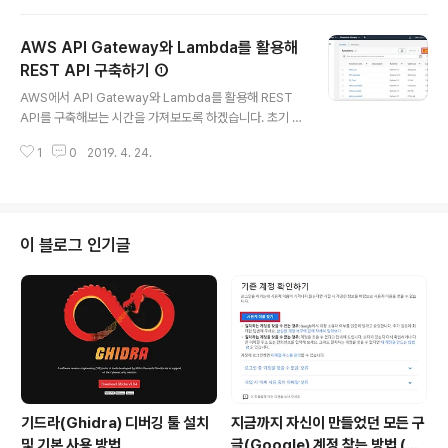
축이 매우 간단하고, 편리하기 때문에 이 두 서비스를 한꺼
번에 이용하는 경우가 많습니다. 따라서 바로 Atlas 회사
AWS API Gateway와 Lambda를 활용해
의 MongoDB를 구축해보도록 하겠습니다. MongoDB
는 다음의 포스팅에서 제가 간단히 소개한 바 있습니다. htt
REST API 구축하기 ①
글 내용
ps://ndb796.tistory.com/302 Atlas 무료 MongoD
AWS에서 API Gateway와 Lambda를 활용해 REST
B 사용 방법 공부 목적으로 MongoDB를 이용하시는 분
API를 구축해보는 시간을 가져보도록 하겠습니다. 초기 설
들은 Atlas 회사의 MongoDB 서비스를 가장 많이 사용
정부터 차근차근 개발하게 되므로 Lambda Function부
합니다. 이번 포스팅에서는 Atlas 회사의 무료 M..
1
0
2019. 4. 24.
터 만들어야 합니다. [Create Function] 버튼을 누릅니
다. 가장 기본적인 형태인 Node.js 함수로 만들겠습니다.
또한 사용자 관련 API라는 의미에서 다음과 같이 함수 이
름도 지어 보았습니다. 실제로 사용자 API를 DB 연동까지
하려면 귀찮은 작업이 될 것입니다. 따라서 다음과 같이 클
이 블로그 인기글
라이언트의 메소드(Method)의 종류에 따라서 단순히 응
답하는 함수를 만들었습니다. GET 방식과 POST 방식에
대해서만 작업했습니다. exports.handler = (event, c
ontext, callback) => ..
기드라(Ghidra) 디버깅 툴 설치
지금까지 자신이 만들었던 모든 구
및 기본 사용 방법
글(Google) 계정 찾는 방법 (핸