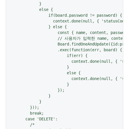
          }

          else {

              if(board.password != password) {

                context.done(null, { 'statusCode'
              } else {

                  const { name, content, password
                  // 사용자가 입력한 name, conte
                  Board.findOneAndUpdate({id:prox
                  .exec(function(err, board) {

                      if(err) {

                        context.done(null, { 'sta
                      }

                      else {

                        context.done(null, { 'sta
                      }

                  });

              }

          }

      }));

      break;

    case 'DELETE':

      /* 
