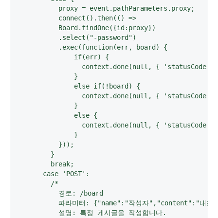
        proxy = event.pathParameters.proxy;

        connect().then(() =>

        Board.findOne({id:proxy})

        .select("-password")

        .exec(function(err, board) {

            if(err) {

              context.done(null, { 'statusCode': 
            }

            else if(!board) {

              context.done(null, { 'statusCode': 
            }

            else {

              context.done(null, { 'statusCode': 
            }

        }));

      }

      break;

    case 'POST':

      /* 

        경로: /board

        파라미터: {"name":"작성자","content":"내용"
        설명: 특정 게시글을 작성합니다.
