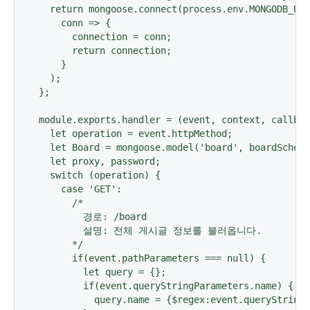
  return mongoose.connect(process.env.MONGODB_URI
    conn => {

      connection = conn;

      return connection;

    }

  );

};

module.exports.handler = (event, context, callbac
  let operation = event.httpMethod;

  let Board = mongoose.model('board', boardSchema
  let proxy, password;

  switch (operation) {

    case 'GET':

      /* 

        경로: /board

        설명: 전체 게시글 정보를 불러옵니다.

      */

      if(event.pathParameters === null) {

        let query = {};

        if(event.queryStringParameters.name) {

          query.name = {$regex:event.queryStringP