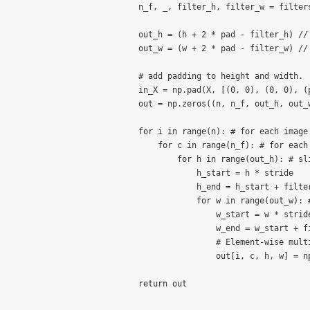
    n_f, _, filter_h, filter_w = filters
    out_h = (h + 2 * pad - filter_h) // 
    out_w = (w + 2 * pad - filter_w) // 
    # add padding to height and width.

    in_X = np.pad(X, [(0, 0), (0, 0), (
    out = np.zeros((n, n_f, out_h, out_w
    for i in range(n): # for each image.
        for c in range(n_f): # for each 
            for h in range(out_h): # sli
                h_start = h * stride

                h_end = h_start + filter
                for w in range(out_w): 
                    w_start = w * stride
                    w_end = w_start + fi
                    # Element-wise multi
                    out[i, c, h, w] = n
    return out