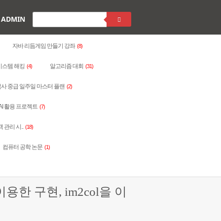
ADMIN
자바 리듬게임 만들기 강좌
(8)
시스템 해킹
알고리즘 대회
(4)
(31)
사 중급 일주일 마스터 플랜
(2)
AI 활용 프로젝트
(7)
객 관리 시..
(18)
컴퓨터 공학 논문
(1)
이용한 구현, im2col을 이