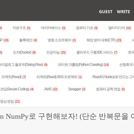
GUEST
WRITE
자료구조
데이터베이스
컴퓨터 기초
멀티미디어
4)
(5)
(0)
(9)
(10)
SP
블록체인
병원 소프트웨어
해킹 방어 대회(CTF)
(18)
(4)
(2)
(23)
도커(Docker)
인공지능
클라우드 구름 IDE 서비스
한국
5)
(8)
(15)
(7)
이얼로그 플로우(Dialog Flow)
파이썬 크롤링(Python Crawling)
선형회귀 
(9)
(14)
리액트(React)
리액트(React) SNS 프로젝트
React와 Node.js로 만드는 고
(7)
(1)
딩(Secure Coding)
AWS
Swagger
컴퓨터 공학 면접
(4)
(22)
(2)
(0)
동영상 편집
(21)
ython NumPy로 구현해보자! (단순 반복문을 