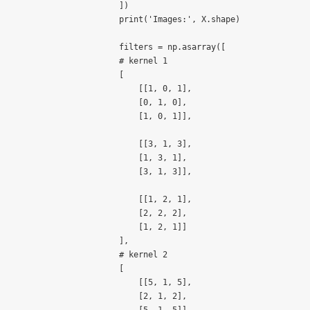
])

print('Images:', X.shape)

filters = np.asarray([

# kernel 1

[

    [[1, 0, 1],

    [0, 1, 0],

    [1, 0, 1]],

    [[3, 1, 3],

    [1, 3, 1],

    [3, 1, 3]],

    [[1, 2, 1],

    [2, 2, 2],

    [1, 2, 1]]

],

# kernel 2

[

    [[5, 1, 5],

    [2, 1, 2],
