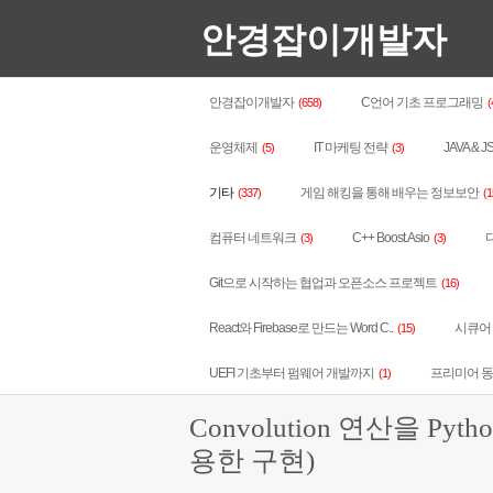
안경잡이개발자
안경잡이개발자
C언어 기초 프로그래밍
(658)
(
운영체제
IT 마케팅 전략
JAVA & J
(5)
(3)
기타
게임 해킹을 통해 배우는 정보보안
(337)
(1
컴퓨터 네트워크
C++ Boost.Asio
다
(3)
(3)
Git으로 시작하는 협업과 오픈소스 프로젝트
(16)
React와 Firebase로 만드는 Word C..
시큐어 코
(15)
UEFI 기초부터 펌웨어 개발까지
프리미어 
(1)
Convolution 연산을 P
용한 구현)