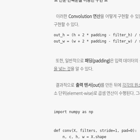
이러한
Convolution 연산
을 어떻게 구현할 수 있
구현할 수 있다.
out_h = (h + 2 * padding - filter_h) / s
out_w = (w + 2 * padding - filter_w) / 
또한, 일반적으로
패딩(padding)
은 입력 데이터의
을 넣는 것
을 알 수 있다.
결과적으로
출력 텐서(out)
를 만든 뒤에
각각의 원소
소 단위(element-wise)로 곱셈 연산이 수행된다. 
import numpy as np

def conv(X, filters, stride=1, pad=0):

    n, c, h, w = X.shape
