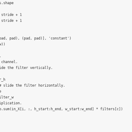
.shape

stride + 1

stride + 1

pad, pad), (pad, pad)], 'constant')

))



channel.

de the filter vertically.

_h

# slide the filter horizontally.



lter_w

plication.

p.sum(in_X[i, :, h_start:h_end, w_start:w_end] * filters[c])
