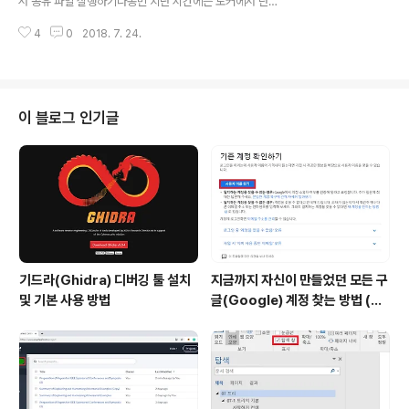
서 공유 파일 실행하기나동빈 지난 시간에는 도커에서 단
같습니다. docker rm (컨테이너 ID): 특정 컨테이너를 삭
순히 파이썬(Python) 개발환경을 콘솔 환경으로 실행해보
제합니다.docker rm (컨테이너 ID) -f: 특정 컨테이..
4
0
2018. 7. 24.
는 시간을 가져보았습니다. 다만 도커(Docker)에서 특정
한 애플리케이션을 실행하여 효과적으로 운용하기 위해서
는 공유 폴더 기능이 반드시 필요합니다. 예를 들어 파이썬
스크립트를 미리 작성하거나, 웹 서버까지 구축한 이후에
'배포할 때만' 도커를 이용하는 식입니다. 이번 시간에는 그
이 블로그 인기글
러한 전반적인 과정을 익히는 시간을 가져보도록 하겠습니
다. 공유 폴더: 도커 머신과 Host OS가 파일을 공유하기
위해 사용하는 폴더를 의미합니다. 위와 같이 C 드라이브
내에 하나의 폴더를 만들어봅시다. 기본적으로 윈도우에서
도커 툴박스를 실행할 때는..
기드라(Ghidra) 디버깅 툴 설치
지금까지 자신이 만들었던 모든 구
및 기본 사용 방법
글(Google) 계정 찾는 방법 (핸
드폰 번호로 찾기)