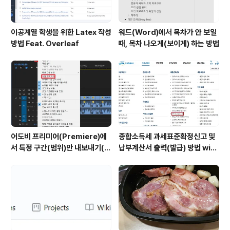
이공계열 학생을 위한 Latex 작성
워드(Word)에서 목차가 안 보일
방법 Feat. Overleaf
때, 목차 나오게(보이게) 하는 방법
어도비 프리미어(Premiere)에
종합소득세 과세표준확정신고 및
서 특정 구간(범위)만 내보내기(출
납부계산서 출력(발급) 방법 with
력)하는 방법
홈택스