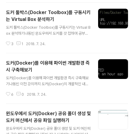
운영체제에 도커를 설치해서 구동시켜보는 시간을 가져보
도록 하겠습니다. 먼저 간단하게 도커를 설치하기 이전에
도커 툴박스(Docker Toolbox)를 구동시키
이해도를 높이기 위해서 도커를 설치한 뒤의 실행 화면을
먼저 살펴보도록 하겠습니다. 이전 시간에도 잠깐 소개했
는 Virtual Box 분석하기
글 내용
던 솔로몬(Solomon) Hykes의 도커에 대한 발표 내용입
도커 툴박스(Docker Toolbox)를 구동시키는 Virtual B
니다. '리눅스 컨테이너의 미래'라는 거창한 이름의 발표입
ox 분석하기나동빈 윈도우에서 도커를 갓 접하여 공부하
니다. 일단 바로 중반부에 등장하는 내용을 발췌해보겠습
시는 분들에게는 도커(Docker) 관련 Virtual Box 환경설
니다. docker ps=> 현재 돌아가고 있는 컨테이너를 확인
3
1
2018. 7. 24.
정 때문에 애를 많이 먹게 됩니다. 그래서 나중에 헤매이지
하는 명령어입니다..
않기 위해서 몇 가지 Virtual Box 관련 상식을 알고 있으
시는게 좋습니다. 이를 건너뛰고 다음 강의를 보셔도 상관
도커(Docker)를 이용해 파이썬 개발환경 즉
이 없지만 이 강의에서 다루는 내용을 제대로 숙지하고 넘
어가시는 것을 강력하게 추천합니다. 현재 다루는 내용은
시 구축해보기
글 내용
도커 툴박스(Docker Toolbox)를 설치하신 분을 기준으
도커(Docker)를 이용해 파이썬 개발환경 즉시 구축해보
로 설명이 진행됩니다. 다시 말해 Oracle VM VirtualBo
기나동빈 이전 강의까지 도커(Docker)의 개괄적인 내용
x를 사용한다고 가정하는 것입니다. ※ Virtual Box는 어
에 대해 함께 공부해보는 시간을 가졌습니다. 하지만 아직
떻게 사용되고 있는 걸까? ※ doc..
6
0
2018. 7. 24.
까지 공부한 내용으로는 도커를 굳이 사용할 이유를 못 느
끼셨을 수 있습니다. 이번 시간부터는 간단한 예제부터 다
루어보며 도커를 왜 사용해야 하는지 함께 알아 볼 것입니
윈도우에서 도커(Docker) 공유 폴더 생성 및
다. 일단 먼저 컨테이너 목록 확인 및 삭제 방법부터 알아봅
시다. ※ 컨테이너 목록 확인 및 삭제 ※ 일단 지난 시간에는
도커 머신에서 공유 파일 실행하기
글 내용
hello-world를 띄워보는 시간을 가졌습니다. docker p
윈도우에서 도커(Docker) 공유 폴더 생성 및 도커 머신에
s -a 명령어를 통해 해당 컨테이너를 확인한 결과는 위와