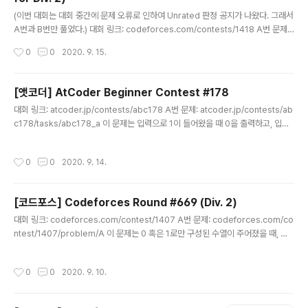
글 내용
로 달라지도록 하면 된다. 매번 바로 이전에 출력했던 수를
(이번 대회는 대회 중간에 문제 오류로 인하여 Unrated 판정 공지가 나왔다. 그래서
제외하고 다른 수를 하나 출력하도록 하자. 단, 마지막 수
A번과 B번만 풀었다.) 대회 링크: codeforces.com/contests/1418 A번 문제:
를..
codeforces.com/contest/1418/problem/A 하나의 횃불(Torch)을 만들기
작성시간
0
0
2020. 9. 15.
위해서는 1개의 막대(Stick)와 1개의 석탄(Coal)이 필요하다. 우리는 처음에 1개의
막대기를 가지고 시작하며, 두 종류의 연산을 사용할 수 있다. 1번) 1개의 막대기를 x
개의 막대기로 교환 2번) y개의 막대기를 1개의 석탄으로 교환 이때 총 k개의 횃불
[앳코더] AtCoder Beginner Contest #178
(Torch)을 만들기 위해 필요한 최소 연산 횟수를 구하면 되는 문제다. [ 문제 해설 ]
글 내용
대회 링크: atcoder.jp/contests/abc178 A번 문제: atcoder.jp/contests/ab
우리는 먼저 1개의 막대기에서 시작한다. 따라서 1번 연산을 ..
c178/tasks/abc178_a 이 문제는 입력으로 1이 들어왔을 때 0을 출력하고, 입력
으로 0이 들어왔을 때 1을 출력하면 되는 문제다. [ 문제 해설 ] 단순히 하라는 대로
구현하면 된다. [ 정답 코드 ] x = int(input()) if x == 0: print(1) else: print(0) B
작성시간
0
0
2020. 9. 14.
번 문제: atcoder.jp/contests/abc178/tasks/abc178_b a, b, c, d가 입력으
로 들어왔을 때 a
[코드포스] Codeforces Round #669 (Div. 2)
글 내용
대회 링크: codeforces.com/contest/1407 A번 문제: codeforces.com/co
ntest/1407/problem/A 이 문제는 0 혹은 1로만 구성된 수열이 주어졌을 때, 순
서를 유지한 상태로 최대 N / 2개의 원소를 삭제해서 다음의 식이 성립하도록 만들
어야 한다. (N은 항상 2의 배수) a1 - a2 + a3 - a4 + ... = 0 [ 문제 해설 ] 이 문제
작성시간
0
0
2020. 9. 10.
의 해결 아이디어는 꽤 간단하다. 먼저 수열에 들어 있는 0과 1의 개수를 각각 계산한
다. ① 만약 0의 개수가 더 많거나 같다면 0의 개수만큼 출력하면 된다. ② 만약 1의
개수가 더 많다면 1의 개수만큼 출력해야 한다. 단, 1의 개수가 홀수인 경우에는 1개