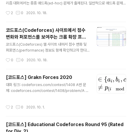
리즘 대회에서는 종종 애드혹(ad-hoc) 문제가 출제된다. 일반적으로 애드혹 문제라
고 하는 것은 해당 문제를 풀기 위해 잘 알려진 정교한(sophisticated) 알고리즘을
작성시간
2
0
2020. 10. 18.
적용하지 않고 해결할 수 있는 유형의 문제를 일컫는다. 이러한 유형의 문제는 손으
로 직접 해당 문제를 해결하기 위한 (해당 문제만을 위한) 아이디어를 찾아서 문제를
해결할 수 있다. 애드혹 문제들을 굳이 분류하자면 단순히 지시(instruction)를 따르
코드포스(Codeforces) 사이트에서 점수
면 되는 구현 유형이나 그리디 유형 알고리즘 혹은 수학 유형으로 분류할 수 있는 경
변화와 퍼포먼스를 보여주는 크롬 확장 프로
우가 많다. 다시 말해 정형화된 방법론이 아니라, 그 문제를 풀기 위한 창의적인 아이
글 내용
그램
디어를 떠올려야 하는 ..
코드포스(Codeforces) 웹 사이트 내에서 점수 변화 및
퍼포먼스(performance) 정보도 함께 확인하고자 한다
면, 캐럿(Carrot) 확장 프로그램을 사용할 수 있습니다. 캐
작성시간
0
0
2020. 10. 18.
럿을 사용하면 다음과 같이, 내가 오늘 치른 대회에서의 퍼
포먼스(performance)와 점수 변화량(delta)을 확인할
수 있습니다. ▶ 캐럿(Carrot) 확장 프로그램 다운로드 Ca
[코드포스] Grakn Forces 2020
rrot Rating predictor for Codeforces chrome.go
글 내용
대회 링크: codeforces.com/contest/1408 A번 문
ogle.com 사이트에 접속한 뒤에 [Chrome에 추가] 버
제: codeforces.com/contest/1408/problem/A 세
튼을 눌러서 설치하시면 됩니다. 설치 이후에 크롬(Chro
개의 수열(Sequence) a, b, c가 존재한다. 이때 수열의
me) 브라우저에서 사용 설정을 하시면 곧바로 코드포스
길이는 모두 n으로 동일하다. 또한 각 인덱스에 따른 ai, bi,
사이트에 접속해서 이용하실 수 있습니다.
작성시간
2
0
2020. 10. 1.
ci는 서로 다르다. 이때 다음의 조건을 만족하는, 길이가 n
인 수열 p를 하나라도 찾으면 된다. [ 문제 해설 ] 기본적으
로 ai, bi, ci가 서로 다르다는 조건이 있다. 따라서 일단 a
[코드포스] Educational Codeforces Round 95 (Rated
[0]를 출력한 뒤에 그다음부터는 그리디(greedy)하게 하
for Div. 2)
나씩 출력하면 된다. 이때 (순환적으로) 인접한 두 수가 서