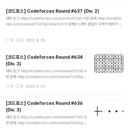
자체가 가지고 있는 채점 데이터 셋의 오류를 지적하는 의
미가 되기도 한다. 일단 코드포스에서는 대회 도중에 해킹
[코드포스] Codeforces Round #637 (Div. 2)
(Hacking)하는 경우와, 대회가 끝난 뒤에 12시간 동안 오
글 내용
대회 링크: http://codeforces.com/contest/1341 A번 문제: http://codefor
픈 해킹(Open Hacking)을 하는 경우가 있다. 방법은 기
ces.com/contest/1341/problem/A 이 문제는 n개의 쌀알의 무게의 범위가 각
본적으로 유사하다. 일단 상대방의 소스코드를 확인한 뒤
각 [a - b, a + b]일 때, 이 쌀알들의 무게를 모두 더한 것이 [c - d, c + d]에 들어갈
에 문제가 있다고 판단이 되면, 소스코드에서 제대로 처리
수 있는지 물어보고 있다. 입력으로는 매 테스트 케이스마다 n, a, b, c, d가 입력된
하지 못할 입력(Input)을 만들어서 입력하면 된다. 내 코드
작성시간
0
0
2020. 4. 25.
다. 예를 들어 7 20 3 101 18이 들어오게 되면, 각 쌀알의 무게는 [17, 23] 범위 중
를 잠금(Lock) 했거나, 오픈 해킹 기간일 때는 다음과 같이
하나가 된다. 이 때, 모든 쌀알의 무게를 더한 것이 [83, 119] 범위 중 하나가 될 수
다른 사람..
있어야 한다는 것이다. 이 경우, 각 쌀알의 무게가 17이라고 하면, 모든 쌀알의 무게
[코드포스] Codeforces Round #634
를 더한 것은 119..
(Div. 3)
글 내용
대회 링크: http://codeforces.com/contest/1335 A
번 문제: http://codeforces.com/contest/1335/pro
blem/A n개의 사탕을 두 사람이 나눠야 한다. 두 사람이
작성시간
0
0
2020. 4. 23.
가지는 사탕의 수를 각각 a와 b라고 하자. 이 때 a > 0, b
> 0, a > b가 되도록 하는 경우의 수를 출력하는 문제다. [
문제 해설 ] 예를 들어, 다음과 같은 n들을 고려해보자. n =
[코드포스] Codeforces Round #636
1일 때는 조건에 맞게 나눌 수 있는 경우가 없다. n = 2일
(Div. 3)
때는 조건에 맞게 나눌 수 있는 경우가 없다. n = 3일 때는
글 내용
(2, 1)로 나눌 수 있으므로 경우의 수는 1이다. n = 4일 때
대회 링크: http://codeforces.com/contest/1343 A
는 (3, 1)로 나눌 수 있으므로 경우의 수는 1이다. n = 5일
번 문제: http://codeforces.com/contest/1343/pro
때는 (3, 2), (4,..
blem/A 정수 n이 주어졌을 때, 정수 k가 1보다 큰 조건 하