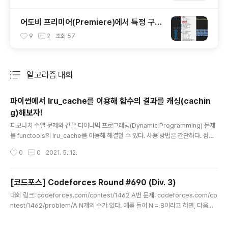
어도비 프리미어(Premiere)에서 특정 구간
(범위)만 내보내기(출력)하는 방법
9
2
조회
57
알고리즘 대회
분류 전체보기
주요 글 목록
파이썬에서 lru_cache를 이용해 함수의 결과를 캐싱(cachin
g)해보자!
글 내용
피보나치 수열 문제와 같은 다이나믹 프로그래밍(Dynamic Programming) 문제
를 functools의 lru_cache를 이용해 해결할 수 있다. 사용 방법은 간단하다. 점화
식을 이용해 재귀 함수를 작성하고, 파이썬의 lru_cache 데코레이터(decorator)
작성시간
0
0
2021. 5. 12.
를 이용하여 함수가 반환하는 값을 메모이제이션(memoization)할 수 있다. 일반
적으로 메모이제이션은 캐싱(caching)과 유사한 의미를 갖는다. 흔히 다이나믹 프
로그래밍 문제를 풀 때는 별도의 공간에 함수의 결과를 기록할 필요가 있는데, lru_c
[코드포스] Codeforces Round #690 (Div. 3)
ache를 사용하면 그럴 필요가 없어지는 것이다. import sys from functools im
글 내용
대회 링크: codeforces.com/contest/1462 A번 문제: codeforces.com/co
port lru_cache sys.setrecursionlimit(int(1e5))..
ntest/1462/problem/A N개의 수가 있다. 예를 들어 N = 8이라고 하면, 다음과
같이 수가 나열된다. 원래 배열: a1, a2, a3, a4, a5, a6, a7, a8 이때 다음과 같은
규칙에 따라 수를 재나열한다. 변경된 배열: a1, a3, a5, a7, a8, a6, a4, a2 이 문제