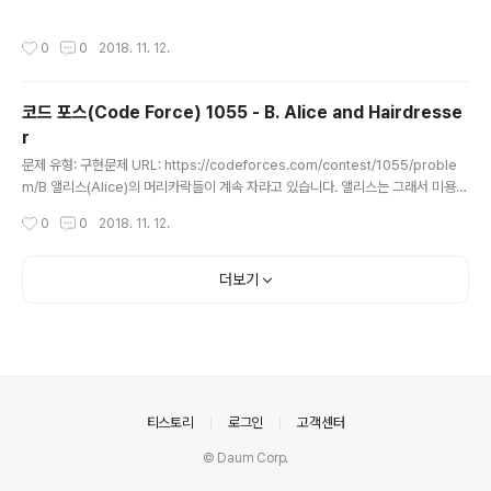
좋은(Lucky) 날이 몇 일 계속된 이후에, 그 이후에는 운이 나쁜(Unlucky) 날이 몇
같은 화면이 나옵니다. 위쪽에는 향후 다가올 대회에 대한
일간 계속되는 방식입니다. 이 때 앨리스와 밥이 둘 다 운이 좋은(Lucky) 날이 최대
정보가 출력되고, 아래 쪽에는 최근까지 진행되었던 대회
작성시간
0
0
2018. 11. 12.
몇 일 겹칠 수 있는지를 구하면 되는 문제입니다. 예를 들어 앨리스는 0일부터 2일까
정보가 출력됩니다. 이 중에서 하나의 대회에 들어가서 확
지 운이 좋고, 주기가 5라고 가정합시다. 또한 밥은 1일부터 3일까지 운이 좋고, 주기
인해보도록 ..
가 5라고 가정합시다. 이 때 운이 좋은 날을 1로, 운이 나쁜 날을 0으로 표현하면 다
코드 포스(Code Force) 1055 - B. Alice and Hairdresse
음과 같습니다. 둘 다 운이 좋은 날은 최대 2일이군요. 0 1 2 3..
r
글 내용
문제 유형: 구현문제 URL: https://codeforces.com/contest/1055/proble
m/B 앨리스(Alice)의 머리카락들이 계속 자라고 있습니다. 앨리스는 그래서 미용사
에게 찾아갔습니다. 앨리스는 모든 머리카락이 최대 l 센티미터(Centimeter)가 될
작성시간
0
0
2018. 11. 12.
수 있도록 머리를 자르고 싶습니다. 앨리스의 머리카락 개수는 N개이며, 각 머리카락
을 1번부터 N번까지의 번호로 다룬다고 합시다. 미용사가 가위를 이용해 한 번 머리
카락을 자르면, 미용사는 길이가 l보다 큰 머리카락의 길이를 l이 되도록 만들 수 있습
더보기
니다. 이 때 머리카락은 1번부터 N번까지 차례대로 위치하며 가위로 서로 인접한 머
리카락들을 한 번에 자를 수 있습니다. 미용사는 가능한 빠르게 앨리스의 머리를 손
질하고 싶습니다. ..
의안내
티스토리
로그인
고객센터
© Daum Corp.