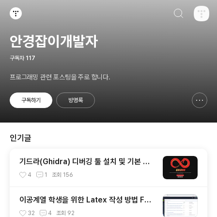
검색하기
티스토리
안경잡이개발자
구독자
117
프로그래밍 관련 포스팅을 주로 합니다.
구독하기
방명록
신고하기 레이어
열기
인기글
기드라(Ghidra) 디버깅 툴 설치 및 기본 사
용 방법
4
1
조회
156
이공계열 학생을 위한 Latex 작성 방법 Fea
t. Overleaf
32
4
조회
92