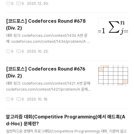
작성시간
0
0
2020. 12. 30.
에서의 요구사항은, 변경된 배열을 보고 원래의 배열을 맞추는 것이다. 문제 해결 아
이디어는 굉장히 심플하다. 앞에서부터, 그리고 뒤에서부터 번갈아 가면서 출력하면
된다. for _ in range(int(input())): n = int(input()) a = list(map(int, inpu..
[코드포스] Codeforces Round #678
(Div. 2)
글 내용
대회 링크: codeforces.com/contest/1436 A번 문
제: codeforces.com/contest/1436/problem/A 아
래 식이 의미하는 내용은 a1 + a2 + ... + an이다. 시그마
작성시간
0
0
2020. 10. 25.
가 중첩되어 작성되어 있어서 헷갈릴 수 있지만, 식을 나열
해보면 그렇다. 다시 말해 그냥 모든 원소의 합이 M과 같다
면 "YES", M과 다르다면 "NO"를 출력하면 된다. for _ in
[코드포스] Codeforces Round #676
range(int(input())): n, m = map(int, input().split()) d
(Div. 2)
ata = list(map(int, input().split())) # 모든 원소의 합이
글 내용
M인 경우 "YES" 출력 if sum(data) == m: print("YE
대회 링크: codeforces.com/contest/1421 A번 문제:
S") else: print("NO") B번..
codeforces.com/contest/1421/problem/A 문제
제목이 정답이다. 단순히 a xor b를 출력하면 정답이 된
작성시간
0
0
2020. 10. 18.
다. #include using namespace std; int main() { int
testCase; cin >> testCase; for (int tc = 0; tc > a >
> b; cout
알고리즘 대회(Competitive Programming)에서 애드혹(A
d-Hoc) 문제란?
글 내용
일반적으로 경쟁적 프로그래밍(Competitive Programming) 대회, 이른바 알고