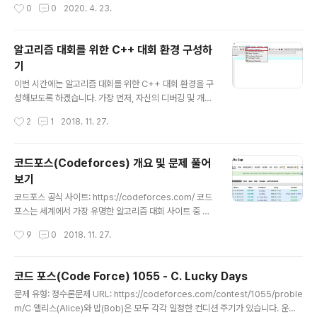
작성시간
0
0
2020. 4. 23.
에서 다음을 만족시키는 양수 x가 하나라도 있는지 찾는 문
제다. [ 문제 해설 ] 이 문제는 완전 탐색(Brute Forcing)
으로 해결할 수 있다. k를 2부터 쭉 증가시켜보자. n은 다
알고리즘 대회를 위한 C++ 대회 환경 구성하
음과 같이 표현된다. 3x = n 7x = n 15x = n 31x = n 63
기
x = n ... 보면 x의 계수가 기하급수적으로 증가한다. 이 때
글 내용
n은 최대 1,000,000,000이기 때문에, 모든 경우의 수를
이번 시간에는 알고리즘 대회를 위한 C++ 대회 환경을 구
고려해도 빠르게 문제를 풀 수 있다. (대략 k가 30만 되어
성해보도록 하겠습니다. 가장 먼저, 자신의 디버깅 및 개발
도 계수는 10억에 근접할 ..
을 위한 개발환경을 구축하셔야 합니다. 저는 정말정말 가
작성시간
2
1
2018. 11. 27.
벼운 개발환경인 Dev C++을 선호하는 편입니다. 따라서
Dev C++을 기준으로 설명드리고자 합니다. Dev C++
설치 경로: https://sourceforge.net/projects/orwel
코드포스(Codeforces) 개요 및 문제 풀어
ldevcpp/ Dev C++을 설치하셨으면, 실행 이후에 C++
보기
11로 컴파일 옵션 설정을 해주시면 됩니다. C++11에는 알
글 내용
고리즘 대회에 적용하기 쉬운 다양한 라이브러리가 준비되
코드포스 공식 사이트: https://codeforces.com/ 코드
어 있기 때문에 실제로 굉장히 많은 하이 코더들이 이를 사
포스는 세계에서 가장 유명한 알고리즘 대회 사이트 중 하
용하고 있습니다. 이를 위해서 'Tools' - 'Compiler Opt
나입니다. 일반적으로 매 주마다 1회 이상의 대회가 열리
작성시간
9
0
2018. 11. 27.
ions' 탭으로 이동합니다. 이후..
며, 대회에 참여해서 문제를 풀면 자신의 성적에 따라서 레
이팅(Rating)을 판정 받을 수 있습니다. 코드포스에 가입
한 이후에 메인 화면(Home)으로 가보면 다음과 같이 다
코드 포스(Code Force) 1055 - C. Lucky Days
가 올 대회에 대한 정보가 오른쪽에 출력되며, 위쪽 내비게
글 내용
문제 유형: 정수론문제 URL: https://codeforces.com/contest/1055/proble
이션 바에서 대회 목록(Contests)에 들어가서 대회 정보
m/C 앨리스(Alice)와 밥(Bob)은 모두 각각 일정한 컨디션 주기가 있습니다. 운이
를 확인할 수 있어요. 대회 목록 페이지로 이동하면 다음과