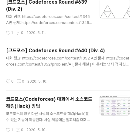
[코드포스] Codeforces Round #639
적은 만큼 출력해야 한다. 예를 들어 [1, 0, 1,..
(Div. 2)
글 내용
대회 링크: https://codeforces.com/contest/1345
A번 문제: https://codeforces.com/contest/1345/
problem/A [ 문제 해설 ] 이 문제는 그림을 그려가면서
작성시간
1
0
2020. 5. 11.
다양한 케이스들을 확인해 보면, 문제 풀이 아이디어를 빠
르게 떠올릴 수 있다. 행이나 열의 크기가 1이라면, 항상 퍼
즐을 풀 수 있다. 그리고 행이나 열의 크기가 둘 다 2, 2일
[코드포스] Codeforces Round #640 (Div. 4)
때에도 항상 퍼즐을 풀 수 있다. 하지만 그 이외의 모든 경
글 내용
대회 링크: https://codeforces.com/contest/1352 A번 문제: https://codef
우에 대해서는 퍼즐을 풀 수 없다. [ 정답 코드 ] for _ in ra
orces.com/contest/1352/problem/A [ 문제 해설 ] 이 문제는 먼저 각 자릿수
nge(int(input())): n, m = map(int, input().split()) #
를 확인하면 된다. 이 때, 0이 아닌 자릿수에 대하여 그 값들을 출력해주면 된다. 예를
행이나 열의 크기가 1이라면 풀 수 있음 if n == 1 or m =
들어 입력이 6009이라면, 6000과 9를 출력하면 된다. 소스코드는 다음과 같다. [
= 1: pri..
작성시간
0
0
2020. 5. 10.
정답 코드 ] for _ in range(int(input())): n = int(input()) result = [] power =
1 # 각 자릿수를 확인하며 while n > 0: # 0이 아닌 자릿수에 대하여 if n % 10 !=
0: # 그 값들을 각각 출력 result.append((n % 10) * po..
코드포스(Codeforces) 대회에서 소스코드
해킹(Hack) 방법
글 내용
코드포스의 경우 다른 사람의 소스코드를 해킹(Hack)할
수 있는 기능이 제공된다. 사실 처음에는 알고리즘 대회인
데 해킹 시스템이 왜 있는지 궁금했다. 해킹은 다른 사람의
작성시간
1
0
2020. 5. 10.
소스코드를 지적하는 의미가 되기도 하고, 알고리즘 대회